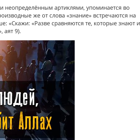
 и неопределённым артиклями, упоминается во
роизводные же от слова «знание» встречаются на
ше:
«Скажи: «Разве сравняются те, которые знают и
 аят 9).