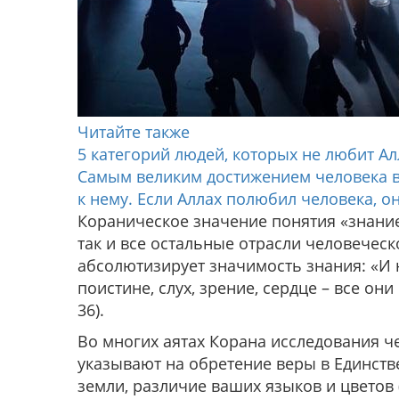
Читайте также
5 категорий людей, которых не любит Ал
Самым великим достижением человека в
к нему. Если Аллах полюбил человека, он 
Кораническое значение понятия «знание
так и все остальные отрасли человеческ
абсолютизирует значимость знания:
«И 
поистине, слух, зрение, сердце – все он
36).
Во многих аятах Корана исследования ч
указывают на обретение веры в Единств
земли, различие ваших языков и цветов (