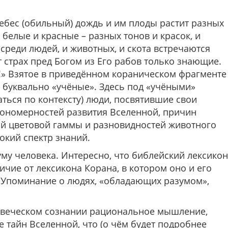
небес (обильный) дождь и им плоды растит разных
– белые и красные – разных тонов и красок, и
 среди людей, и животных, и скота встречаются
 страх пред Богом из Его рабов только знающие.
» Взятое в приведённом кораническом фрагменте
я буквально «учёные». Здесь под «учёными»
ться по контексту) люди, посвятившие свои
кономерностей развития Вселенной, причин
ой цветовой гаммы и разновидностей животного
кий спектр знаний.
уму человека. Интересно, что библейский лексикон
личие от лексикона Корана, в котором оно и его
. Упоминание о людях, «обладающих разумом»,
овеческом сознании рациональное мышление,
 тайн Вселенной, что (о чём будет подробнее