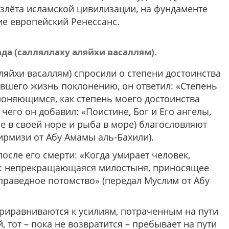
взлёта исламской цивилизации, на фундаменте
ие европейский Ренессанс.
да (салляллаху аляйхи васаллям).
ляйхи васаллям) спросили о степени достоинства
тившего жизнь поклонению, он ответил:
«Степень
клоняющимся, как степень моего достоинства
чего он добавил: «Поистине, Бог и Его ангелы,
е в своей норе и рыба в море) благословляют
ирмизи от Абу Амамы аль-Бахили).
после его смерти:
«Когда умирает человек,
ёх: непрекращающаяся милостыня, приносящее
 праведное потомство»
(передал Муслим от Абу
приравниваются к усилиям, потраченным на пути
 тот – пока не возвратится – пребывает на пути