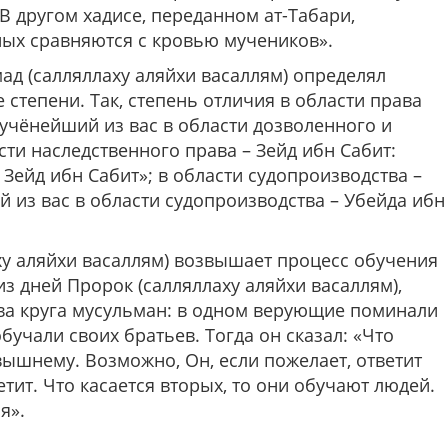
 В другом хадисе, переданном ат-Табари,
ных сравняются с кровью мучеников».
д (салляллаху аляйхи васаллям) определял
степени. Так, степень отличия в области права
иучёнейший из вас в области дозволенного и
сти наследственного права – Зейд ибн Сабит:
Зейд ибн Сабит»; в области судопроизводства –
 из вас в области судопроизводства – Убейда ибн
ху аляйхи васаллям) возвышает процесс обучения
з дней Пророк (салляллаху аляйхи васаллям),
два круга мусульман: в одном верующие поминали
бучали своих братьев. Тогда он сказал: «Что
вышнему. Возможно, Он, если пожелает, ответит
ветит. Что касается вторых, то они обучают людей.
я».