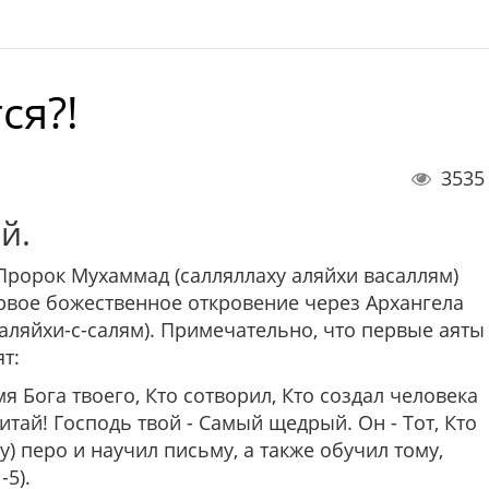
ся?!
3535
й.
. Пророк Мухаммад (салляллаху аляйхи васаллям)
рвое божественное откровение через Архангела
аляйхи-с-салям). Примечательно, что первые аяты
т:
я Бога твоего, Кто сотворил, Кто создал человека
Читай! Господь твой - Самый щедрый. Он - Тот, Кто
у) перо и научил письму, а также обучил тому,
-5).