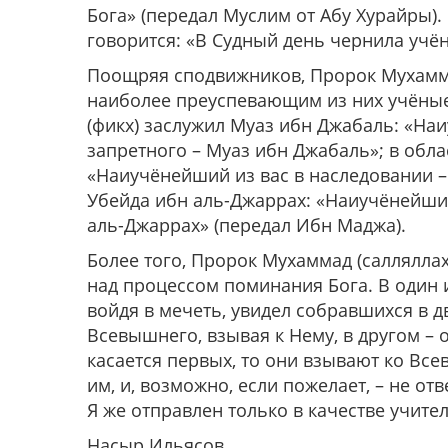
Бога» (передал Муслим от Абу Хурайры).
говорится: «В Судный день чернила учё
Поощряя сподвижников, Пророк Мухамма
наиболее преуспевающим из них учёные 
(фикх) заслужил Муаз ибн Джабаль: «На
запретного – Муаз ибн Джабаль»; в обла
«Наиучёнейший из вас в наследовании – 
Убейда ибн аль-Джаррах: «Наиучёнейший
аль-Джаррах» (передал Ибн Маджа).
Более того, Пророк Мухаммад (саллялла
над процессом поминания Бога. В один и
войдя в мечеть, увидел собравшихся в 
Всевышнего, взывая к Нему, в другом – о
касается первых, то они взывают ко Все
им, и, возможно, если пожелает, – не от
Я же отправлен только в качестве учител
Насыр Ильясов