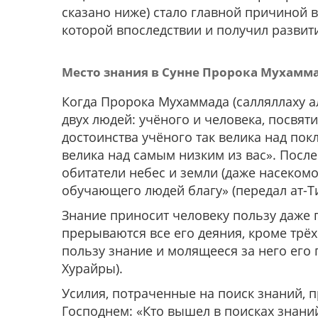
сказано ниже) стало главной причиной 
которой впоследствии и получил развит
Место знания в Сунне Пророка Мухамма
Когда Пророка Мухаммада (салляллаху а
двух людей: учёного и человека, посвя
достоинства учёного так велика над по
велика над самым низким из вас». После 
обитатели небес и земли (даже насекомо
обучающего людей благу»
(передал ат-Т
Знание приносит человеку пользу даже 
прерываются все его деяния, кроме тр
пользу знание и молящееся за него его
Хурайры).
Усилия, потраченные на поиск знаний, 
Господнем: «Кто вышел в поисках знаний,