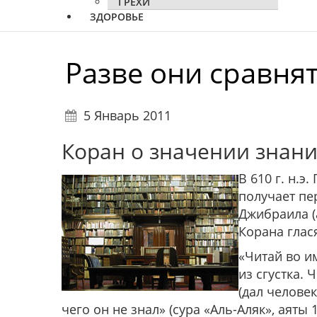
ГРЕХИ
ЗДОРОВЬЕ
Разве они сравнят
5 Январь 2011
Коран о значении знани
В 610 г. н.э
получает пе
Джибраила (
Корана глася
«Читай во им
из сгустка. 
(дал человек
чего он не знал»
(сура «Аль-Аляк», аяты 1