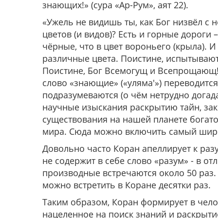
знающих!»
(сура «Ар-Рум», аят 22).
«Ужель не видишь ты, как Бог низвёл с 
цветов (и видов)? Есть и горные дороги 
чёрные, что в цвет вороньего (крыла). И
различные цвета. Поистине, испытывают
Поистине, Бог Всемогущ и Всепрощающ!
слово «знающие» («уляма'») переводитс
подразумеваются (о чём нетрудно догада
научные изыскания раскрытию тайн, за
существования на нашей планете богат
мира. Сюда можно включить самый широ
Довольно часто Коран апеллирует к раз
не содержит в себе слово «разум» - в от
производные встречаются около 50 раз
можно встретить в Коране десятки раз.
Таким образом, Коран формирует в чел
нацеленное на поиск знаний и раскрытие