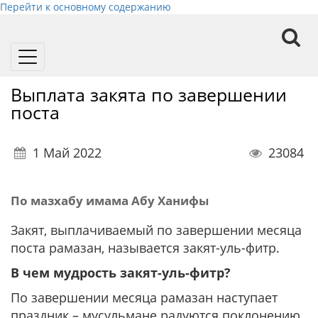
Перейти к основному содержанию
Toggle
navigation
Выплата закята по завершении
поста
1 Май 2022
23084
По мазхабу имама Абу Ханифы
Закят, выплачиваемый по завершении месяца
поста рамазан, называется закят-уль-фитр.
В чем мудрость закят-уль-фитр?
По завершении месяца рамазан наступает
праздник – мусульмане радуются поклонению,