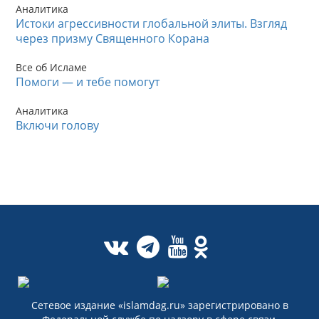
Аналитика
Истоки агрессивности глобальной элиты. Взгляд
через призму Священного Корана
Все об Исламе
Помоги — и тебе помогут
Аналитика
Включи голову
Сетевое издание «islamdag.ru» зарегистрировано в