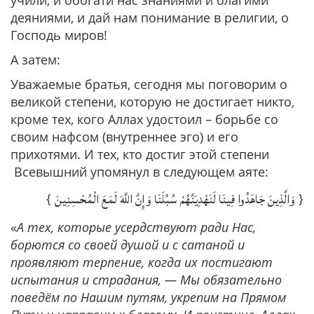
учили, и обогати нас знаниями и благими
деяниями, и дай нам понимание в религии, о
Господь миров!
А затем:
Уважаемые братья, сегодня мы поговорим о
великой степени, которую не достигает никто,
кроме тех, кого Аллах удостоил – борьбе со
своим нафсом (внутреннее эго) и его
прихотями. И тех, кто достиг этой степени
Всевышний упомянул в следующем аяте:
وَالَّذِينَ جَاهَدُوا فِينَا لَنَهْدِيَنَّهُمْ سُبُلَنَا وَإِنَّ اللَّهَ لَمَعَ الْمُحْسِنِينَ
{
}
«
А тех, которые усердствуют ради Нас,
борются со своей душой и с сатаной и
проявляют терпение, когда их постигают
испытания и страдания, — Мы обязательно
поведём по Нашим путям, укрепим на Прямом