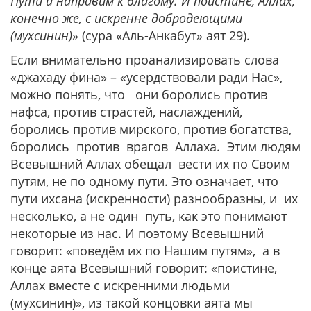
Пути и направим к благому. И поистине, Аллах,
конечно же, с искренне добродеющими
(мухсинин)
» (сура «Аль-Анкабут» аят 29).
Если внимательно проанализировать слова
«джахаду фина» – «усердствовали ради Нас»,
можно понять, что они боролись против
нафса, против страстей, наслаждений,
боролись против мирского, против богатства,
боролись против врагов Аллаха. Этим людям
Всевышний Аллах обещал вести их по Своим
путям, не по одному пути. Это означает, что
пути ихсана (искренности) разнообразны, и их
несколько, а не один путь, как это понимают
некоторые из нас. И поэтому Всевышний
говорит: «поведём их по Нашим путям», а в
конце аята Всевышний говорит: «поистине,
Аллах вместе с искренними людьми
(мухсинин)», из такой концовки аята мы