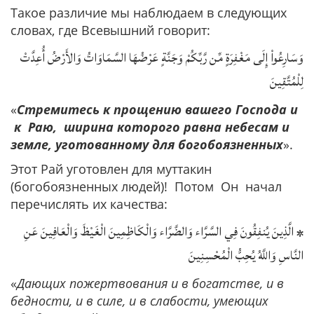
Такое различие мы наблюдаем в следующих
словах, где Всевышний говорит:
وَسَارِعُواْ إِلَى مَغْفِرَةٍ مِّن رَّبِّكُمْ وَجَنَّةٍ عَرْضُهَا السَّمَاوَاتُ وَالأَرْضُ أُعِدَّتْ
لِلْمُتَّقِينَ‏
«
Стремитесь к прощению вашего Господа и
к Раю, ширина которого равна небесам и
земле, уготованному для богобоязненных
».
Этот Рай уготовлен для муттакин
(богобоязненных людей)! Потом Он начал
перечислять их качества:
* الَّذِينَ يُنفِقُونَ فِي السَّرَّاء وَالضَّرَّاء وَالْكَاظِمِينَ الْغَيْظَ وَالْعَافِينَ عَنِ
النَّاسِ وَاللَّهُ يُحِبُّ الْمُحْسِنِينَ
«
Дающих пожертвования и в богатстве, и в
бедности, и в силе, и в слабости, умеющих