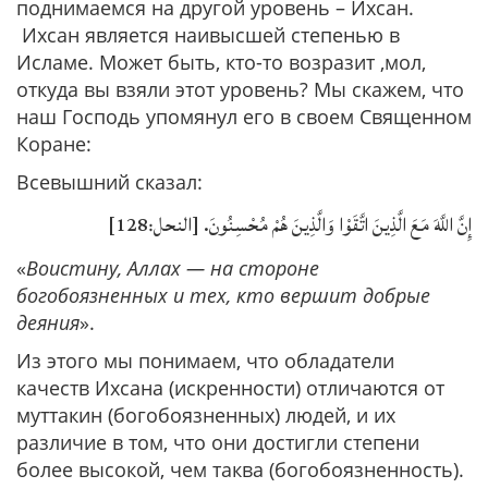
поднимаемся на другой уровень – Ихсан.
Ихсан является наивысшей степенью в
Исламе. Может быть, кто-то возразит ,мол,
откуда вы взяли этот уровень? Мы скажем, что
наш Господь упомянул его в своем Священном
Коране:
Всевышний сказал:
إِنَّ اللَّهَ مَعَ الَّذِينَ اتَّقَوْا وَالَّذِينَ هُمْ مُحْسِنُونَ. [النحل:128]
«
Воистину, Аллах — на стороне
богобоязненных и тех, кто вершит добрые
деяния
».
Из этого мы понимаем, что обладатели
качеств Ихсана (искренности) отличаются от
муттакин (богобоязненных) людей, и их
различие в том, что они достигли степени
более высокой, чем таква (богобоязненность).