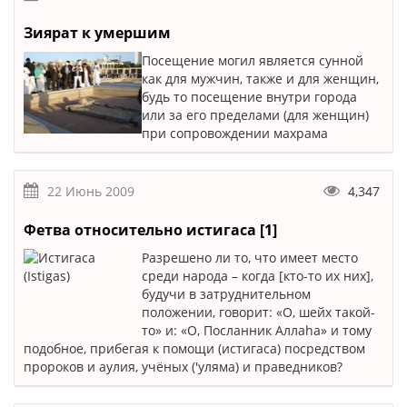
Зиярат к умершим
Посещение могил является сунной
как для мужчин, также и для женщин,
будь то посещение внутри города
или за его пределами (для женщин)
при сопровождении махрама
22 Июнь 2009
4,347
Фетва относительно истигаса [1]
Разрешено ли то, что имеет место
среди народа – когда [кто-то их них],
будучи в затруднительном
положении, говорит: «О, шейх такой-
то» и: «О, Посланник Аллаhа» и тому
подобное, прибегая к помощи (истигаса) посредством
пророков и аулия, учёных ('уляма) и праведников?