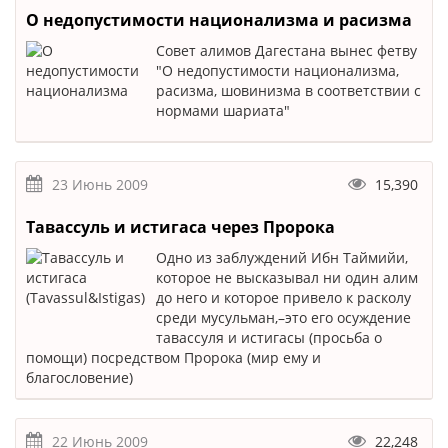
О недопустимости национализма и расизма
Совет алимов Дагестана вынес фетву
"О недопустимости национализма,
расизма, шовинизма в соответствии с
нормами шариата"
23 Июнь 2009
15,390
Тавассуль и истигаса через Пророка
Одно из заблуждений Ибн Таймийи,
которое не высказывал ни один алим
до него и которое привело к расколу
среди мусульман,–это его осуждение
тавассуля и истигасы (просьба о
помощи) посредством Пророка (мир ему и
благословение)
22 Июнь 2009
22,248