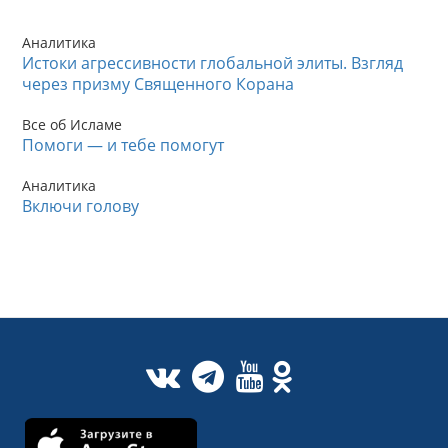
Аналитика
Истоки агрессивности глобальной элиты. Взгляд
через призму Священного Корана
Все об Исламе
Помоги — и тебе помогут
Аналитика
Включи голову