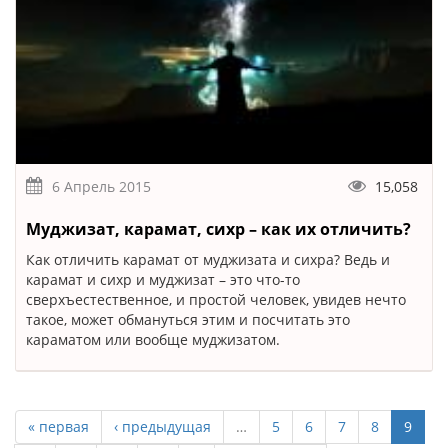
6 Апрель 2015
15,058
Муджизат, карамат, сихр – как их отличить?
Как отличить карамат от муджизата и сихра? Ведь и
карамат и сихр и муджизат – это что-то
сверхъестественное, и простой человек, увидев нечто
такое, может обмануться этим и посчитать это
караматом или вообще муджизатом.
« первая
‹ предыдущая
…
5
6
7
8
9