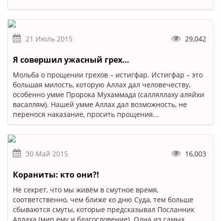
21 Июль 2015
29,042
Я совершил ужасный грех…
Мольба о прощении грехов – истигфар. Истигфар – это
большая милость, которую Аллах дал человечеству,
особенно умме Пророка Мухаммада (салляллаху аляйхи
васаллям). Нашей умме Аллах дал возможность, не
перенося наказание, просить прощения...
30 Май 2015
16,003
Кораниты: кто они?!
Не секрет, что мы живём в смутное время,
соответственно, чем ближе ко дню Суда, тем больше
сбываются смуты, которые предсказывал Посланник
Аллаха (мир ему и благословение). Одна из самых