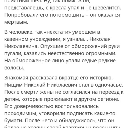
приятный шел. Ну, так бомж. А он,
представляешь, с кресла упал и не шевелится.
Попробовали его потормошить – он оказался
мёртвым.
В человеке, так «некстати» умершем в
казенном учреждении, я узнала… Николая
Николаевича. Опухшие от обморожений руки
пугали, казались неестественно огромными.
На обмороженное лицо упали седые редкие
волосы.
Знакомая рассказала вкратце его историю.
Нищим Николай Николаевич стал в одночасье.
После смерти жены не согласился на переезд к
детям, которые проживают в другом регионе.
Его доверчивостью воспользовались
проходимцы, уговорили подписать какие-то
бумаги. После чего и обнаружилось, что он
более не хозяин своей квартиры и волен идти