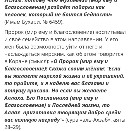
благословение) раздаёт подарки как
человек, который не боится бедности
»
(Имам Бухари, № 6459).
Пророк (мир ему и благословение) воспитывал
и своё семейство в этом направлении. У его
жён была возможность уйти от него и
наслаждаться мирским, как об этом говорится
в Коране (смысл): «
О Пророк (мир ему и
благословение)! Скажи своим жёнам
: “
Если
вы желаете мирской жизни и её украшений,
то придите, и я наделю вас благами и
отпущу красиво. Но если вы желаете
Аллаха, Его Посланника (мир ему и
благословение) и Последней жизни, то
Аллах приготовил творящим добро среди
вас великую награду
”» (сура «аль-Ахзаб», аяты
28–29).