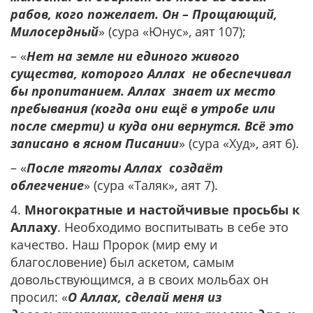
рабов, кого пожелает. Он – Прощающий,
Милосердный
» (сура «Юнус», аят 107);
– «
Нет на земле ни единого живого
существа, которого Аллах не обеспечивал
бы пропитанием. Аллах знает их место
пребывания (когда они ещё в утробе или
после смерти) и куда они вернутся. Всё это
записано в ясном Писании
» (сура «Худ», аят 6).
– «
После тяготы Аллах создаёт
облегчение
» (сура «Таляк», аят 7).
4.
Многократные и настойчивые просьбы к
Аллаху
. Необходимо воспитывать в себе это
качество. Наш Пророк (мир ему и
благословение) был аскетом, самым
довольствующимся, а в своих мольбах он
просил: «
О Аллах, сделай меня из