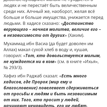
людях и не перестаёт быть величественным
среди них. Алчный же, наоборот, желая всё
больше и больше имущества, унижается перед
людьми. В хадисе сказано: «
Достоинство
верующего – ночная молитва, величие его –
в независимости от других
» (Хаким).
Мухаммад ибн Васиа (да будет доволен им
Аллах) макал сухой хлеб в воду и, кушая,
говорил: «
Тот, кто довольствуется малым,
не нуждается ни в ком
» (см. в книге «Ихья»,
№ 293/3).
Хафиз ибн Раджаб сказал: «
Есть много
хадисов, где Пророк (мир ему и
благословение) повелевает сдерживаться
от просьбы к людям и быть независимым
от них. Того, кто просит у людей,
начинают ненавидеть, его не любят.