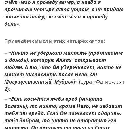
счёт чего я проведу вечер, а когда я
прочитаю четыре аята утром, я не придаю
значения тому, за счёт чего я проведу
день
».
Приведём смыслы этих четырёх аятов:
– «
Никто не удержит милость (пропитание
и дождь), которую Аллах открывает
людям. А то, что Он удерживает, никто не
может ниспослать после Него. Он –
Могущественный, Мудрый
» (сура «Фатир», аят
2);
– «
Если коснётся тебя вред (нищета,
болезнь), то никто, кроме Него, не избавит
тебя от вреда. Если Он пожелает одарить
тебя добром, то никто не отвратит Его
милости. Он одаряет ею того из Своих