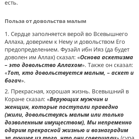
есть.
Польза от довольства малым
1. Сердце заполняется верой во Всевышнего
Аллаха, доверием к Нему и довольством Его
предопределением. Фузайл ибн Ияз (да будет
доволен им Аллах) сказал: «
Основа аскетизма
– это довольство Аллахом
». Также он сказал:
«
Тот, кто довольствуется малым, – аскет и
богач
».
2. Прекрасная, хорошая жизнь. Всевышний в
Коране сказал: «
Верующих мужчин и
женщин, которые поступали праведно
(жили, довольствуясь малым или только
дозволенным имуществом), Мы непременно
одарим прекрасной жизнью и вознаградим
за лучшее из того, что они совершали
» (сура