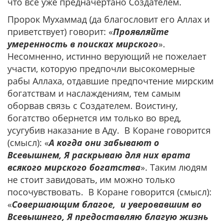
что все уже предначертано Создателем.
Пророк Мухаммад (да благословит его Аллах и
приветствует) говорит: «
Проявляйте
умеренность в поисках мирского
».
Несомненно, истинно верующий не пожелает
участи, которую предпочли высокомерные
рабы Аллаха, отдавшие предпочтение мирским
богатствам и наслаждениям, тем самым
оборвав связь с Создателем. Воистину,
богатство обернется им только во вред,
усугубив наказание в Аду. В Коране говорится
(смысл): «
А когда они забывают о
Всевышнем, Я раскрываю для них врата
всякого мирского богатства
». Таким людям
не стоит завидовать, им можно только
посочувствовать. В Коране говорится (смысл):
«
Совершающим благое, и уверовавшим во
Всевышнего, Я предоставляю благую жизнь