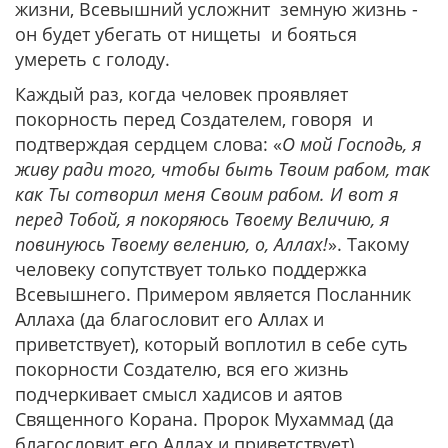
жизни, Всевышний усложнит земную жизнь -
он будет убегать от нищеты и бояться
умереть с голоду.
Каждый раз, когда человек проявляет
покорность перед Создателем, говоря и
подтверждая сердцем слова: «
О мой Господь, я
живу ради того, чтобы быть Твоим рабом, так
как Ты сотворил меня Своим рабом. И вот я
перед Тобой, я покоряюсь Твоему Величию, я
повинуюсь Твоему велению, о, Аллах!
». Такому
человеку сопутствует только поддержка
Всевышнего. Примером является Посланник
Аллаха (да благословит его Аллах и
приветствует), который воплотил в себе суть
покорности Создателю, вся его жизнь
подчеркивает смысл хадисов и аятов
Священного Корана. Пророк Мухаммад (да
благословит его Аллах и приветствует)