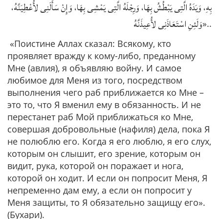
بِهِ، وَيَدَهُ الَّتِى يَبْطُشُ بِهَا، وَرِجْلَهُ الَّتِى يَمْشِى بِهَا، وَإِنْ سَأَلَنِى لأُعْطِيَنَّهُ،
وَلَئِنِ اسْتَعَاذَنِى لأُعِيذَنَّهُ
»..
«Поистине Аллах сказал: Всякому, кто
проявляет вражду к кому-либо, преданному
Мне (авлия), я объявляю войну. И самое
любимое для Меня из того, посредством
выполнения чего раб приближается ко Мне –
это то, что Я вменил ему в обязанность. И не
перестанет раб Мой приближаться ко Мне,
совершая добровольные (нафиля) дела, пока Я
не полюблю его. Когда я его люблю, я его слух,
которым он слышит, его зрение, которым он
видит, рука, которой он поражает и нога,
которой он ходит. И если он попросит Меня, Я
непременно дам ему, а если он попросит у
Меня защиты, то Я обязательно защищу его».
(Бухари).