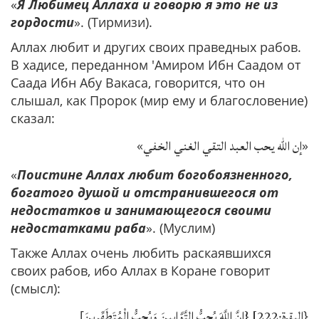
«
Я Любимец Аллаха и говорю я это не из
гордости
». (Тирмизи).
Аллах любит и других своих праведных рабов.
В хадисе, переданном 'Амиром Ибн Саадом от
Саада Ибн Абу Вакаса, говорится, что он
слышал, как Пророк (мир ему и благословение)
сказал:
إن الله يحب العبد التقي الغني الخفي
«
»
«
Поистине Аллах любит богобоязненного,
богатого душой и отстранившегося от
недостатков и занимающегося своими
недостатками раба
». (Муслим)
Также Аллах очень любить раскаявшихся
своих рабов, ибо Аллах в Коране говорит
(смысл):
البقرة:222] {إِنَّ اللَّهَ يُحِبُّ التَّوَّابِينَ وَيُحِبُّ الْمُتَطَهِّرِينَ
[
}