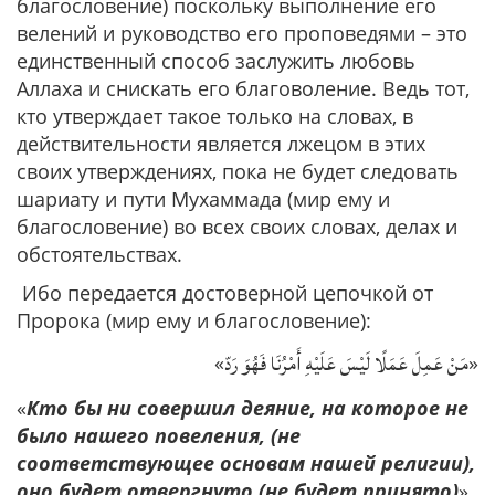
благословение) поскольку выполнение его
велений и руководство его проповедями – это
единственный способ заслужить любовь
Аллаха и снискать его благоволение. Ведь тот,
кто утверждает такое только на словах, в
действительности является лжецом в этих
своих утверждениях, пока не будет следовать
шариату и пути Мухаммада (мир ему и
благословение) во всех своих словах, делах и
обстоятельствах.
Ибо передается достоверной цепочкой от
Пророка (мир ему и благословение):
مَنْ عَمِلَ عَمَلًا لَيْسَ عَلَيْهِ أَمْرُنَا فَهُوَ رَدّ
«
»
«
Кто бы ни совершил деяние, на которое не
было нашего повеления, (не
соответствующее основам нашей религии),
оно будет отвергнуто (не будет принято)
».