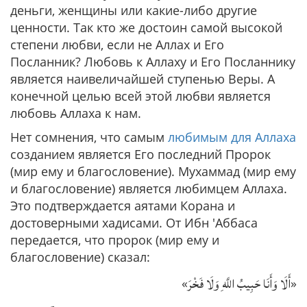
деньги, женщины или какие-либо другие
ценности. Так кто же достоин самой высокой
степени любви, если не Аллах и Его
Посланник? Любовь к Аллаху и Его Посланнику
является наивеличайшей ступенью Веры. А
конечной целью всей этой любви является
любовь Аллаха к нам.
Нет сомнения, что самым
любимым для Аллаха
созданием является Его последний Пророк
(мир ему и благословение). Мухаммад (мир ему
и благословение) является любимцем Аллаха.
Это подтверждается аятами Корана и
достоверными хадисами. От Ибн 'Аббаса
передается, что пророк (мир ему и
благословение) сказал:
أَلَا وَأَنَا حَبِيبُ اللَّهِ وَلَا فَخْرَ
«
»