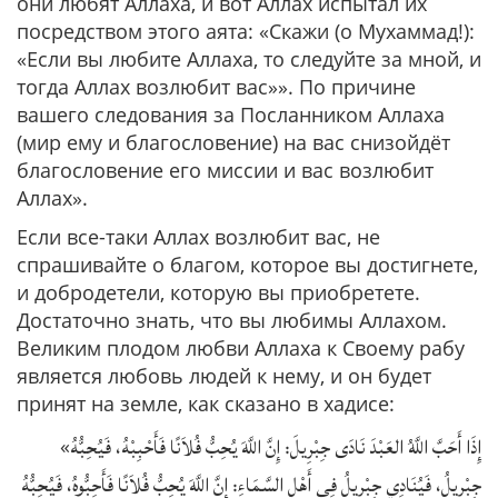
они любят Аллаха, и вот Аллах испытал их
посредством этого аята: «Скажи (о Мухаммад!):
«Если вы любите Аллаха, то следуйте за мной, и
тогда Аллах возлюбит вас»». По причине
вашего следования за Посланником Аллаха
(мир ему и благословение) на вас снизойдёт
благословение его миссии и вас возлюбит
Аллах».
Если все-таки Аллах возлюбит вас, не
спрашивайте о благом, которое вы достигнете,
и добродетели, которую вы приобретете.
Достаточно знать, что вы любимы Аллахом.
Великим плодом любви Аллаха к Своему рабу
является любовь людей к нему, и он будет
принят на земле, как сказано в хадисе:
إِذَا أَحَبَّ اللَّهُ العَبْدَ نَادَى جِبْرِيلَ: إِنَّ اللَّهَ يُحِبُّ فُلاَنًا فَأَحْبِبْهُ، فَيُحِبُّهُ
«
جِبْرِيلُ، فَيُنَادِي جِبْرِيلُ فِي أَهْلِ السَّمَاءِ: إِنَّ اللَّهَ يُحِبُّ فُلاَنًا فَأَحِبُّوهُ، فَيُحِبُّهُ