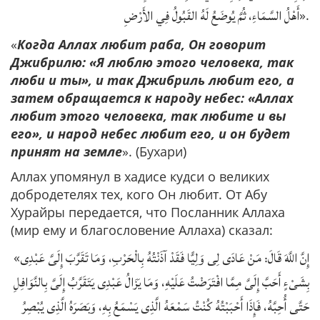
أَهْلُ السَّمَاءِ، ثُمَّ يُوضَعُ لَهُ القَبُولُ فِي الأَرْضِ
».
«
Когда Аллах любит раба, Он говорит
Джибрилю: «Я люблю этого человека, так
люби и ты», и так Джибриль любит его, а
затем обращается к народу небес: «Аллах
любит этого человека, так любите и вы
его», и народ небес любит его, и он будет
принят на земле
». (Бухари)
Аллах упомянул в хадисе кудси о великих
добродетелях тех, кого Он любит. От Абу
Хурайры передается, что Посланник Аллаха
(мир ему и благословение Аллаха) сказал:
إِنَّ اللَّهَ قَالَ: مَنْ عَادَى لِى وَلِيًّا فَقَدْ آذَنْتُهُ بِالْحَرْبِ، وَمَا تَقَرَّبَ إِلَىَّ عَبْدِى
«
بِشَىْءٍ أَحَبَّ إِلَىَّ مِمَّا افْتَرَضْتُ عَلَيْهِ، وَمَا يَزَالُ عَبْدِى يَتَقَرَّبُ إِلَىَّ بِالنَّوَافِلِ
حَتَّى أُحِبَّهُ، فَإِذَا أَحْبَبْتُهُ كُنْتُ سَمْعَهُ الَّذِى يَسْمَعُ بِهِ، وَبَصَرَهُ الَّذِى يُبْصِرُ