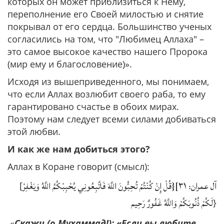
которых он может приблизиться к Нему,
переполнение его Своей милостью и снятие
покрывал от его сердца. Большинство ученых
согласились на том, что "Любимец Аллаха" –
это самое высокое качество нашего Пророка
(мир ему и благословение)».
Исходя из вышеприведенного, мы понимаем,
что если Аллах возлюбит своего раба, то ему
гарантировано счастье в обоих мирах.
Поэтому нам следует всеми силами добиваться
этой любви.
И как же нам добиться этого?
Аллах в Коране говорит (смысл):
آل عمران: ٣١]{قُلْ إِنْ كُنْتُمْ تُحِبُّونَ اللَّهَ فَاتَّبِعُونِي يُحْبِبْكُمُ اللَّهُ وَيَغْفِرْ
[
لَكُمْ ذُنُوبَكُمْ وَاللَّهُ غَفُورٌ رَحِيم
}
«
Скажи (о Мухаммад!): «Если вы любите