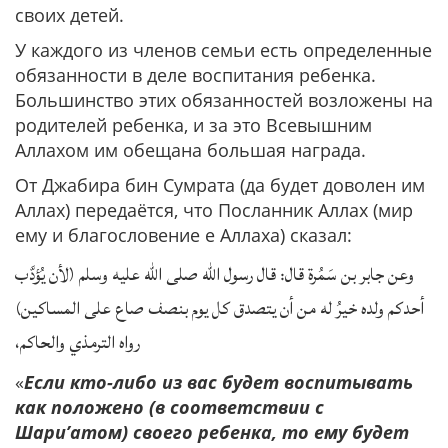
своих детей.
У каждого из членов семьи есть определенные
обязанности в деле воспитания ребенка.
Большинство этих обязанностей возложены на
родителей ребенка, и за это Всевышним
Аллахом им обещана большая награда.
От Джабира бин Сумрата (да будет доволен им
Аллах) передаётся, что Посланник Аллах (мир
ему и благословение е Аллаха) сказал:
وعن جابر بن سَمُرة قال: قال رسول الله صلى الله عليه وسلم (لأن يُؤدَّب
أحدكم ولده خيرُ له من أن يتصدق كل يوم بنصف صاع على المساكين)
رواه الترمذي والحاكم،
«
Если кто-либо из вас будет воспитывать
как положено (в соответствии с
Шари’атом) своего ребенка, то ему будет