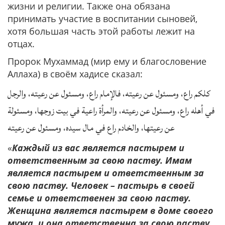
жизни и религии. Также она обязана
принимать участие в воспитании сыновей,
хотя большая часть этой работы лежит на
отцах.
Пророк Мухаммад (мир ему и благословение
Аллаха) в своём хадисе сказал:
كلكم راع، ومسئول عن رعيته، فالإمام راع، ومسئول عن رعيته، والرجل
في أهله راع، ومسئول عن رعيته، والمرأة راعية في بيت زوجها، ومسئولة
عن رعيتها، والخادم راع في مال سيده، ومسئول عن رعيته
«
Каждый из вас является пастырем и
ответственным за свою паству. Имам
является пастырем и ответственным за
свою паству. Человек – пастырь в своей
семье и ответственен за свою паству.
Женщина является пастырем в доме своего
мужа, и она ответственна за свою паству,