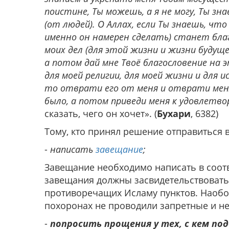
поистине, Ты можешь, а я не могу, Ты зна
(от людей). О Аллах, если Ты знаешь, что
именно он намерен сделать) станет благо
моих дел (для этой жизни и жизни будущей
а потом дай мне Твоё благословение на 
для моей религии, для моей жизни и для и
то отврати его от меня и отврати меня 
было, а потом приведи меня к удовлетво
сказать, чего он хочет». (
Бухари
, 6382)
Тому, кто принял решение отправиться в
-
написать
завещание
;
Завещание необходимо написать в соотв
завещания должны засвидетельствовать
противоречащих Исламу пунктов. Наобор
похоронах не проводили запретные и н
-
попросить прощения у тех, с кем по