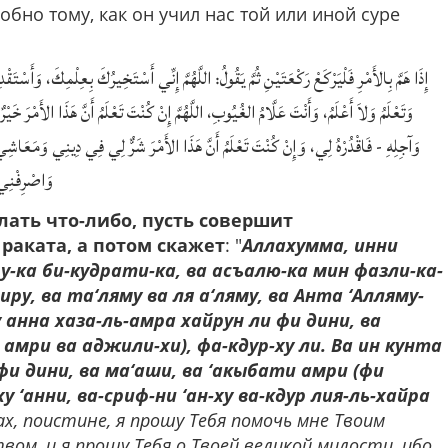
обно тому, как он учил нас той или иной суре
إِذَا هَمَّ بِالأَمْرِ فَلْيَرْكَعْ رَكْعَتَيْنِ ثُمَّ يَقُولُ: اللَّهُمَّ إِنِّي أَسْتَخِيرُكَ بِعِلْمِكَ، وَأَسْ،
وَتَعْلَمُ وَلاَ أَعْلَمُ، وَأَنْتَ عَلَّامُ الغُيُوبِ، اللَّهُمَّ إِنْ كُنْتَ تَعْلَمُ أَنَّ هَذَا الأَم
وَآجِلِهِ - فَاقْدُرْهُ لِي، وَإِنْ كُنْتَ تَعْلَمُ أَنَّ هَذَا الأَمْرَ شَرٌّ لِي فِي دِينِي وَمَعَاش
وَاصْرِفْنِي 
елать что-либо, пусть совершит
раката, а потом скажет
: "
Аллахумма, инни
у-ка би-кудрати-ка, ва асъалю-ка мин фазли-ка-
иру, ва та‘ляму ва ля а‘ляму, ва Анта ‘Алляму-
 анна хаза-ль-амра хайрун ли фи дини, ва
амри ва аджили-хи), фа-кдур-ху ли. Ва ин кунта
фи дини, ва ма‘аши, ва ‘акыбати амри (фи
 ‘анни, ва-сриф-ни ‘ан-ху ва-кдур лия-ль-хайра
ах, поистине, я прошу Тебя помочь мне Твоим
ом, и я прошу Тебя о Твоей великой милости, ибо,