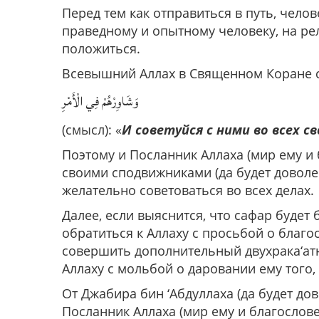
Перед тем как отправиться в путь, чело
праведному и опытному человеку, на ре
положиться.
Всевышний Аллах в Священном Коране 
وَشَاوِرْهُمْ فِي الْأَمْرِ
(смысл): «
И советуйся с ними во всех св
Поэтому и Посланник Аллаха (мир ему и 
своими сподвижниками (да будет доволен
желательно советоваться во всех делах.
Далее, если выяснится, что сафар будет 
обратиться к Аллаху с просьбой о благо
совершить дополнительный двухрака‘атны
Аллаху с мольбой о даровании ему того, 
От Джабира бин ‘Абдуллаха (да будет до
Посланник Аллаха (мир ему и благослове