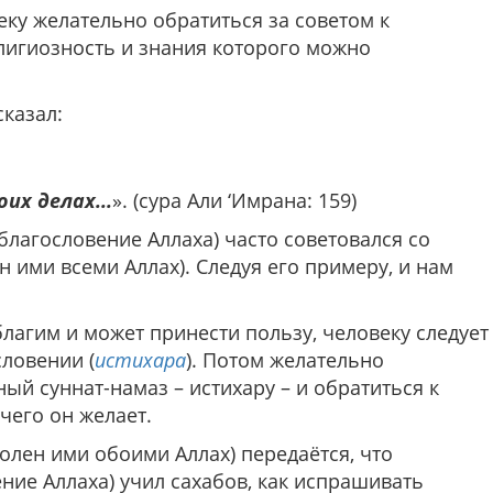
веку желательно обратиться за советом к
лигиозность и знания которого можно
сказал:
оих делах...
». (сура Али ‘Имрана: 159)
благословение Аллаха) часто советовался со
 ими всеми Аллах). Следуя его примеру, и нам
благим и может принести пользу, человеку следует
словении (
истихара
). Потом желательно
й суннат-намаз – истихару – и обратиться к
чего он желает.
волен ими обоими Аллах) передаётся, что
ние Аллаха) учил сахабов, как испрашивать