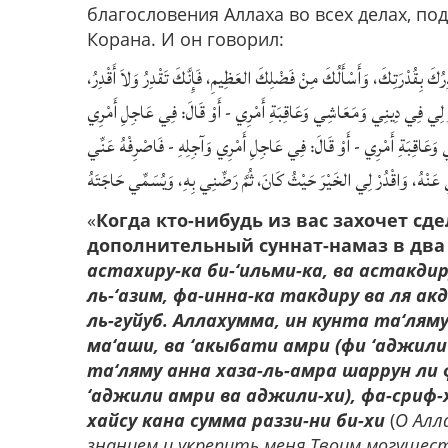
благословения Аллаха во всех делах, под
Корана. И он говорил:
تَقْدِرُكَ بِقُدْرَتِكَ، وَأَسْأَلُكَ مِنْ فَضْلِكَ العَظِيمِ، فَإِنَّكَ تَقْدِرُ وَلاَ أَقْدِرُ
ْرَ خَيْرٌ لِي فِي دِينِي وَمَعَاشِي وَعَاقِبَةِ أَمْرِي - أَوْ قَالَ: فِي عَاجِلِ أَمْرِي
ِي وَعَاقِبَةِ أَمْرِي - أَوْ قَالَ: فِي عَاجِلِ أَمْرِي وَآجِلِهِ - فَاصْرِفْهُ عَنِّي
عَنْهُ، وَاقْدُرْ لِي الخَيْرَ حَيْثُ كَانَ، ثُمَّ رَضِّنِي بِهِ، وَيُسَمِّي حَاجَتَهُ
«
Когда кто-нибудь из вас захочет сд
дополнительный суннат-намаз в два 
астахиру-ка би-‘ильми-ка, ва астакдир
ль-‘азим, фа-инна-ка такдиру ва ля акд
ль-гуйуб. Аллахумма, ин кунта та‘ляму
ма‘аши, ва ‘акыбати амри (фи ‘аджили 
та‘ляму анна хаза-ль-амра шаррун ли 
‘аджили амри ва аджили-хи), фа-сриф-ху
хайсу кана сумма раззи-ни би-хи
(
О Алл
знанием и укрепить меня Твоим могуществ