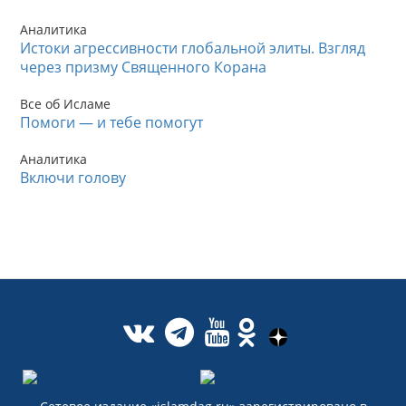
Аналитика
Истоки агрессивности глобальной элиты. Взгляд
через призму Священного Корана
Все об Исламе
Помоги — и тебе помогут
Аналитика
Включи голову