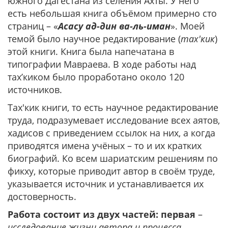
южного Дагестана из селения Ахты. У него
есть небольшая книга объёмом примерно сто
страниц – «
Асасу ад-дин ва-ль-иман
». Моей
темой было научное редактирование (
тах'кик
)
этой книги. Книга была напечатана в
типографии Мавраева. В ходе работы над
тах’киком было проработано около 120
источников.
Тах'кик книги, то есть научное редактирование
труда, подразумевает исследование всех аятов,
хадисов с приведением ссылок на них, а когда
приводятся имена учёных – то и их кратких
биографий. Ко всем шариатским решениям по
фикху, которые приводит автор в своём труде,
указывается источник и устанавливается их
достоверность.
Работа состоит из двух частей:
первая
–
исследование жизни автора и процесса