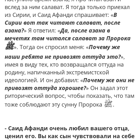
вслед за ним салават. Я тогда только приехал
из Сирии, и Саид Афанди спрашивает: «
В
Сирии вот так читают салават, после
азана?
» Я ответил: «
Да, после азана в
мечетях там читался салават за Пророка
ﷺ
». Тогда он спросил меня: «
Почему же
наши ребята не привозят оттуда это?
»,
имея в виду тех, кто возвращался оттуда на
родину, напичканный экстремистской
идеологией. И он добавил: «
Почему же они не
привозят оттуда хорошее?
» Он задал этот
риторический вопрос, чтобы показать, что там
ﷺ
тоже соблюдают эту сунну Пророка
.
- Саид Афанди очень любил вашего отца,
ценил его. Вы как сын чувствовали на себе