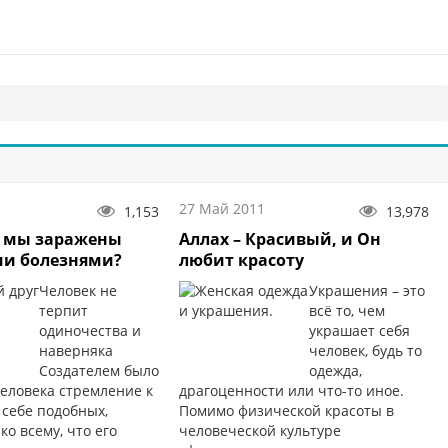
27 Май 2011
1,153
13,978
о мы заражены
Аллах – Красивый, и Он
ми болезнями?
любит красоту
Человек не
Украшения – это
терпит
всё то, чем
одиночества и
украшает себя
наверняка
человек, будь то
Создателем было
одежда,
человека стремление к
драгоценности или что-то иное.
 себе подобных,
Помимо физической красоты в
ко всему, что его
человеческой культуре