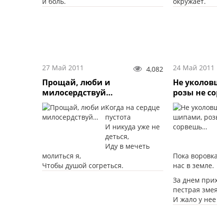
и боль.
окружает.
27 Май 2011
24 Май 2011
4,082
Прощай, люби и
Не уколо
милосердствуй…
розы не с
Когда на сердце
пустота
И никуда уже не
деться,
Иду в мечеть
молиться я,
Пока воровк
Чтобы душой согреться.
нас в земле.
За днем при
пестрая змея
И жало у нее