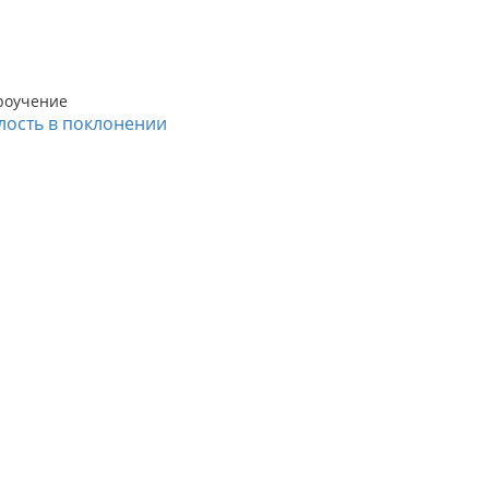
роучение
лость в поклонении