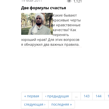
19 Май 2011
1,121
Две формулы счастья
Какие бывают
красивые черты
и нравственные
качества? Как
перенять
хороший нрав? Для этих вопросов
я обнаружил два важных правила.
« первая
‹ предыдущая
…
143
144
следующая ›
последняя »