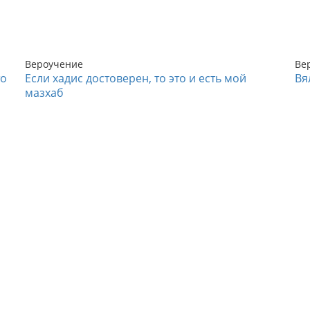
Вероучение
Ве
то
Если хадис достоверен, то это и есть мой
Вя
мазхаб