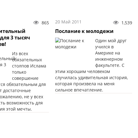
20 Май 2011
865
1,539
рительный
Послание к молодежи
для 3 тысяч
Один мой друг
ев!
учился в
Америке на
Из всех
инженерном
обязательных
факультете. С
столпов Ислама
этим хорошим человеком
только
случилась удивительная история,
совершение
которая произвела на меня
тся обязательным для
сильное впечатление.
ет достаточные
сожалению, не у всех
сть возможность для
ия этой мечты.