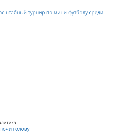
асштабный турнир по мини-футболу среди
алитика
лючи голову