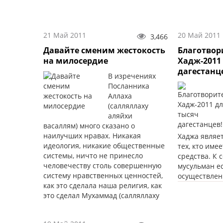
21 Май 2011
20 Май 2011
3,466
Давайте сменим жестокость
Благотво
на милосердие
Хадж-2011 
дагестанц
В изречениях
Посланника
Аллаха
(салляллаху
аляйхи
васаллям) много сказано о
наилучших нравах. Никакая
Хаджа являе
идеология, никакие общественные
тех, кто име
системы, ничто не принесло
средства. К 
человечеству столь совершенную
мусульман е
систему нравственных ценностей,
осуществлен
как это сделала наша религия, как
это сделал Мухаммад (салляллаху
аляйхи васаллям).