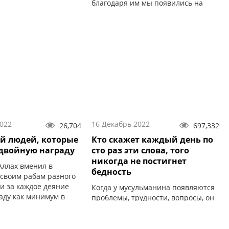
благодаря им мы появились на
свет по воле Творца.
2022
16 Декабрь 2022
26,704
697,332
ий людей, которые
Кто скажет каждый день по
двойную награду
сто раз эти слова, того
никогда не постигнет
ллах вменил в
бедность
 своим рабам разного
и за каждое деяние
Когда у мусульманина появляются
аду как минимум в
проблемы, трудности, вопросы, он
ом размере.
обращается к своей вере, милость
которой предоставляет ему
различные пути...