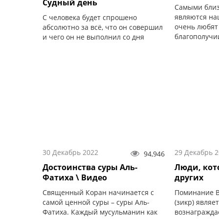
Судный день
Самыми близ
являются на
С человека будет спрошено
очень любят
абсолютно за всё, что он совершил
благополучи
и чего он не выполнил со дня
своём...
совершеннолетия до конца своей
жизни.
30 Декабрь 2022
29 Декабрь 
94,946
Достоинства суры Аль-
Люди, кот
Фатиха \ Видео
других
Священный Коран начинается с
Поминание В
самой ценной суры – суры Аль-
(зикр) являе
Фатиха. Каждый мусульманин как
вознагражда