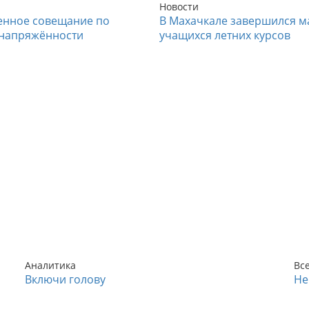
Новости
енное совещание по
В Махачкале завершился м
напряжённости
учащихся летних курсов
Аналитика
Вс
Включи голову
Не