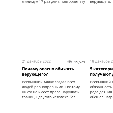
минимум 17 раз день повторяет эту
верующего.
суру во время совершения
обязательных намазов.
21 Декабрь 2022
18 Декабрь 
19,529
Почему опасно обижать
5 категор
верующего?
получают 
Всевышний Аллах создал всех
Всевышний А
людей равноправными. Поэтому
обязанность
никто не имеет права нарушать
рода деяния 
границы другого человека без
обещал нагр
права на то.
десятикратн