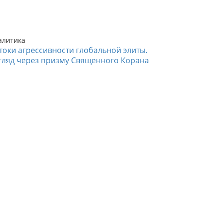
алитика
токи агрессивности глобальной элиты.
гляд через призму Священного Корана