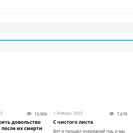
23
1 Январь 2023
15,906
7,678
жить довольство
С чистого листа
 после их смерти
Вот и прошёл очередной год, и мы