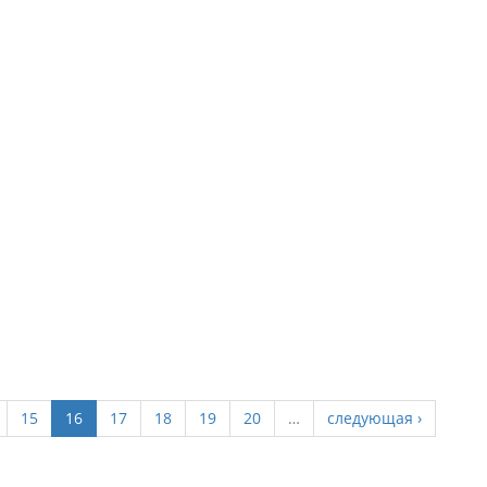
15
16
17
18
19
20
…
следующая ›