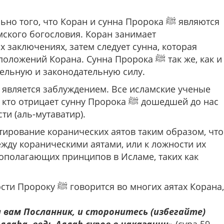
го, что Коран и сунна Пророка ﷺ являются
ского богословия. Коран занимает
 заключениях, затем следует сунна, которая
й Корана. Сунна Пророка ﷺ так же, как и
тельную и законодательную силу.
является заблуждением. Все исламские ученые
ает сунну Пророка ﷺ дошедшей до нас
и (аль-мутаватир).
ирование коранических аятов таким образом, что
жду кораническими аятами, или к ложности их
ополагающих принципов в Исламе, таких как
 подчинения Пророку ﷺ.
 многих аятах Корана,
 вам Посланник, и сторонитесь (избегайте)