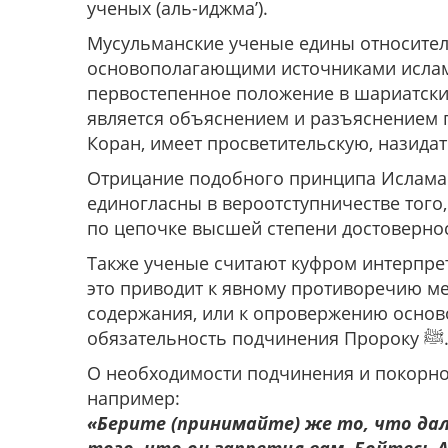
ученых (аль-иджма’).
Мусульманские ученые едины относительно то
основополагающими источниками ислам
первостепенное положение в шариатских
является объяснением и разъяснением положени
Коран, имеет просветительскую, назида
Отрицание подобного принципа Ислама 
единогласны в вероотступничестве того, кто отриц
по цепочке высшей степени достоверност
Также ученые считают куфром интерпрет
это приводит к явному противоречию ме
содержания, или к опровержению основ
обязательность
О необходимости подчинения и покорности Пророку ﷺ говорится во
например:
«Берите (принимайте) же то, что дал