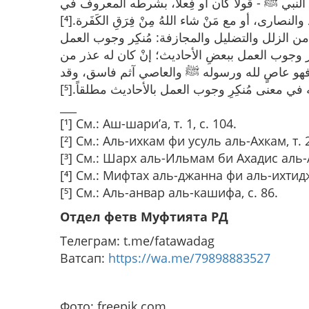
ِ النبي ﷺ - قولاً كان أو فِعلاً، بشرطه المعروف في
والنصارى، أو مع مَنْ شاء اللهُ مِنْ فِرَقِ الكَفَرة.[⁴
 من الزلل والتضليل والمجازفة: مُنكِر وجوب العمل
 ومُنكِر وجوب العمل ببعضِ الأحاديث؛ إنْ كان له عذر من
اَّ فهو عاصٍ لله ورسوله ﷺ والعاصي آثم فاسق، وقد
له في معنى مُنكِرِ وجوب العمل بالأحاديث مطلقاً.[⁵
___
[¹] См.: Аш-шари’а, т. 1, с. 104.
[²] См.: Аль-ихкам фи усуль аль-Ахкам, т. 2
[³] См.: Шарх аль-Ильмам би Ахадис аль-Ах
[⁴] См.: Мифтах аль-джанна фи аль-ихтидж
[⁵] См.: Аль-анвар аль-кашифа, с. 86.
Отдел фетв Муфтията РД
Телеграм: t.me/fatawadag
Ватсап:
https://wa.me/79898883527
Фото: freepik.com