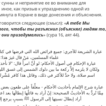
т сунны и непринятие ее во внимание для
 иное, как призыв к упразднению одной из
мянута в Коране в виде донесения и объяснения.
говорится следующее (смысл): «
А тебе Мы
того, чтобы ты разъяснил (объяснял) людям то
ы они призадумались
» (сура 16, аят 44).
عبارة الشريعة للآجري: جميع فرائض الله التي فرضها في كتابه، 
علماء المسلمين، مَنْ قال غيرَ هذا]
عبارة الإحكام في أصول الأحكام: لو أنَّ امرأً قال: "لا نأخذ ،
ولكان لا يلزمه إلاَّ ركعة ما بين دلوك الشمس إلى غسق الليل،
اسم صلاة، ولا حدَّ للأكثر في ذلك، وقائل هذا كافر مُشْرِكٌ 
عبارة شرح الإلمام بأحاديث الأحكام - معلِّقاً على طعون بعض ال
مِمَّا تُردُّ به الأحاديثُ الصحيحة: إنْ أراد به قائلُها إبطالَها بعد
أراد إبطالَ نسبتِها إلى الرسول ﷺ بسببٍ يرجع إلى م]