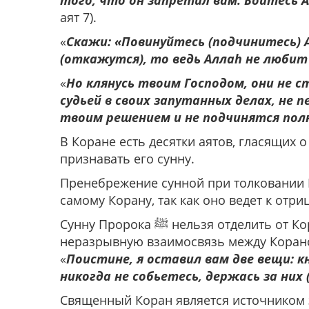
того, что он запретил вам. Бойтесь А
аят 7).
«
Скажи: «Повинуйтесь (подчинитесь) 
(откажутся), то ведь Аллаh не люби
«
Но клянусь твоим Господом, они не 
судьей в своих запутанных делах, не 
твоим решением и не подчинятся по
В Коране есть десятки аятов, гласящих о
признавать его сунну.
Пренебрежение сунной при толковании К
самому Корану, так как оно ведет к отр
Сунну Пророка ﷺ нельзя отделить от Корана, ведь она разъясняет Коран. Подчеркивая
неразрывную взаимосвязь между Кораном и с
«
Поистине, я оставил вам две вещи: к
никогда не собьетесь, держась за них 
Священный Коран является источником 