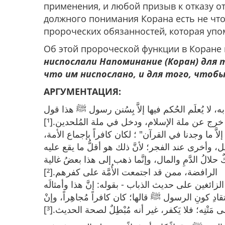
применения, и любой призыв к отказу о
должного понимания Корана есть не что
пророческих обязанностей, которая упо
Об этой пророческой функции в Коране 
ниспослали Напоминание (Коран) для 
что им ниспослано, и для того, чтоб
АРГУМЕНТАЦИЯ:
لا يُعلَم الحُكم فيها إلاَّ بِسُنن رسول ﷺ هذا قول
؛ خرج عن ملة الإسلام، ودخل في ملة المُلحدين.[¹
إلاَّ ما وجدنا في القرآن" ؛ لكان كافراً بإجماع الأمة
 وأخرى عند الفجر؛ لأنَّ ذلك هو أقلُّ ما يقع عليه
حلالُ الدَّمِ والمال، وإنَّما ذهب إلى هذا بعضُ غالية
الرافضة، ممن قد اجتمعت الأُمَّة على كفرهم.[²]
زائغين على حديث الذباب - بقوله: إنَّ هذا وأمثالَه
 اعتقادِ كونِ الرسول ﷺ قالها؛ كان كافراً مُجاهِراً، وإنْ
َتْنِه؛ فلا يَكفر، غير أنه مُبْطِلٌ لصحة الحديث.[³