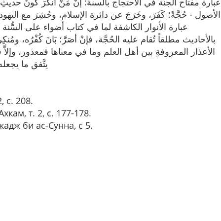
عبارة مفتاح الجنة في الاحتجاج بالسنة: إنَّ مَنْ أنكرَ كونَ حديث
الأصول - حُجَّةً؛ كَفَرَ، وخَرَجَ عن دائرة الإسلام، وحُشِرَ مع اليهود ]
عبارة الأنوار الكاشفة لما في كتاب أضواء على السُّنة
بالأحاديث مطلقاً تُقام عليه الحُجَّة، فإنْ أصَرَّ؛ بَانَ كُفْرُه،
الأعذار المعروفةِ بين أهل العلم وما في معناها فمعذور، وإل
يتَّفق ما يجع]
, с. 208.
кам, т. 2, с. 177-178.
адж би ас-Сунна, с 5.