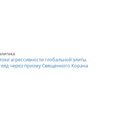
алитика
токи агрессивности глобальной элиты.
гляд через призму Священного Корана