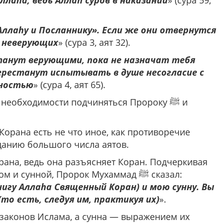
ллаhа, ведь Аллаh суров в наказании
» (сура 59,
Аллаhу и Посланнику». Если же они отвернутся
т неверующих
» (сура 3, аят 32).
станут верующими, пока не назначат тебя
перестанут испытывать в душе несогласие с
лностью
» (сура 4, аят 65).
 необходимости подчиняться Пророку ﷺ и
орана есть не что иное, как противоречие
ицанию большого числа аятов.
унной, Пророк Мухаммад ﷺ сказал:
нигу Аллаhа Священный Коран) и мою сунну. Вы
(то есть, следуя им, практикуя их)
».
законов Ислама, а сунна — выражением их