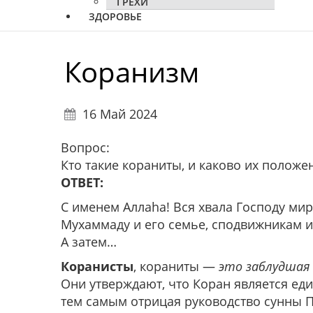
ГРЕХИ
ЗДОРОВЬЕ
Коранизм
16 Май 2024
Вопрос:
Кто такие кораниты, и каково их положе
ОТВЕТ:
С именем Аллаhа! Вся хвала Господу мир
Мухаммаду и его семье, сподвижникам и 
А затем…
Коранисты
, кораниты —
это заблудшая 
Они утверждают, что Коран является ед
тем самым отрицая руководство сунны Пророка ﷺ и единоглсное согла