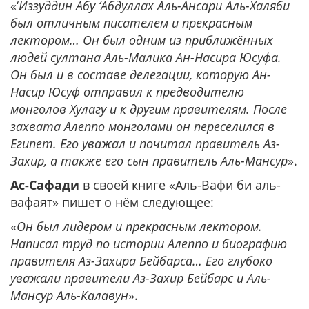
«‘
Иззуддин Абу ‘Абдуллах Аль-Ансари Аль-Халяби
был отличным писателем и прекрасным
лектором… Он был одним из приближённых
людей султана Аль-Малика Ан-Насира Юсуфа.
Он был и в составе делегации, которую Ан-
Насир Юсуф отправил к предводителю
монголов Хулагу и к другим правителям. После
захвата Алеппо монголами он переселился в
Египет. Его уважал и почитал правитель Аз-
Захир, а также его сын правитель Аль-Мансур
».
Ас-Сафади
в своей книге «Аль-Вафи би аль-
вафаят» пишет о нём следующее:
«
Он был лидером и прекрасным лектором.
Написал труд по истории Алеппо и биографию
правителя Аз-Захира Бейбарса… Его глубоко
уважали правители Аз-Захир Бейбарс и Аль-
Мансур Аль-Калавун
».