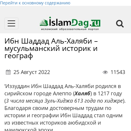
Перейти к основному содержанию
Toggle
navigation
Ибн Шаддад Аль-Халяби –
мусульманский историк и
географ
25 Август 2022
11543
‘Иззуддин Ибн Шаддад Аль-Халяби родился в
сирийском городе Алеппо (
Халяб
) в 1217 году
(
3 числа месяца Зуль-Хиджа 613 года по хиджре
).
Благодаря своим достоверным трудам по
истории и географии Ибн Шаддад стал одним
из известных историков аюбидской и
мамлюкской эпохи.