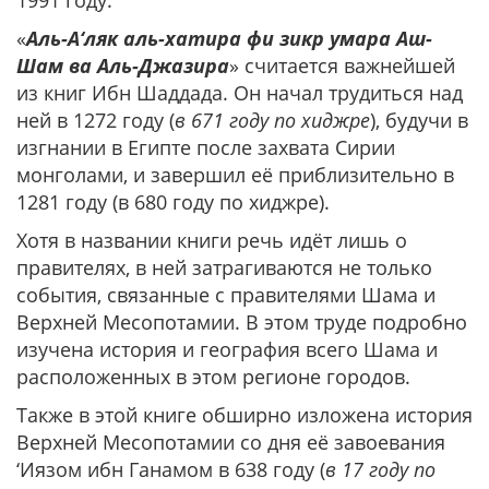
1991 году.
«
Аль-А‘ляк аль-хатира фи зикр умара Аш-
Шам ва Аль-Джазира
» считается важнейшей
из книг Ибн Шаддада. Он начал трудиться над
ней в 1272 году (
в 671 году по хиджре
), будучи в
изгнании в Египте после захвата Сирии
монголами, и завершил её приблизительно в
1281 году (в 680 году по хиджре).
Хотя в названии книги речь идёт лишь о
правителях, в ней затрагиваются не только
события, связанные с правителями Шама и
Верхней Месопотамии. В этом труде подробно
изучена история и география всего Шама и
расположенных в этом регионе городов.
Также в этой книге обширно изложена история
Верхней Месопотамии со дня её завоевания
‘Иязом ибн Ганамом в 638 году (
в 17 году по