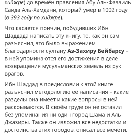
хиджре
) до времён правления Абу Аль-Фазаиль
Саида Аль-Хамдани, который умер в 1002 году
(
в 393 году по хиджре
).
Что касается причин, побудивших Ибн
Шаддада написать эту книгу, то, как он сам
разъяснил, это было выражением
благодарности султану
Аз-Захиру Бейбарсу
–
в ней упоминаются его достижения в деле
возвращения мусульманских земель из рук
врагов.
Ибн Шаддад в предисловии к этой книге
разъяснил методологию её написания – какие
разделы она имеет и какие вопросы в ней
раскрываются. В своём труде он не оставил
без упоминания ни один город Шама и Аль-
Джазиры. Также он изложил все недостатки и
достоинства этих городов, описал все мечети,