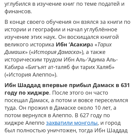
углубился в изучение книг по теме податей и
финансов.
В конце своего обучения он взялся за книги по
истории и географии и начал углублённое
изучение этих наук. Он восхищался книгой
великого историка
Ибн ‘Асакир
а «
Тарих
Димашк
» («
История Дамаска
»), а также
историческим трудом Ибн Аль-‘Адима Аль-
Кабира «Бигъят ат-таляб фи тарих Халяб»
(«История Алеппо»).
Ибн Шаддад впервые прибыл Дамаск в 631
году по хиджре
. После этого он часто
посещал Дамаск, а потом и вовсе переселился
туда. Он прожил в Дамаске около 10 лет, а
потом вернулся в Алеппо. В 627 году по
хиджре Алеппо
захватили монголы
, и город
был полностью уничтожен, тогда Ибн Шаддад