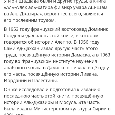
У Ибн Шаддада были и другие труды, а книга
«Аль-А‘ляк аль-хатира фи зикр умара Аш-Шам
ва Аль-Джазира», вероятнее всего, является
его последним трудом.
В 1953 году французский востоковед Доминик
Сордел издал часть этой книги, в котором
говорится об истории Алеппо. В 1956 году
Сами Ад-Даххан издал другую часть этого
труда, посвящённую истории Дамаска, а в 1963
году во Французском институте изучения
арабского языка в Дамаске он издал ещё одну
его часть, посвящённую истории Ливана,
Иордании и Палестины.
Он же исследовал и подготовил к изданию
последнюю часть этой книги, посвящённую
истории Аль-Джазиры и Мосула. Эта часть
была издана Министерством культуры Сирии в