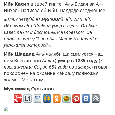
Ибн Касир
в своей книге «Аль-Бидая ва Ан-
Нихая» написал об Ибн Шаддаде следующее:
«
Шейх ‘Иззуддин Мухаммад ибн ‘Али ибн
Ибрахим ибн Шаддад умер в пути. Он был
известным и достойным человеком. Он
написал книгу “Сира Аль-Малик Аз-Захир” и
увлекался историей
».
Ибн Шаддад
Аль-Халяби (да смилуется над
ним Всевышний Аллах)
умер в 1285 году
(
7
числа месяца Сафар 684 года по хиджре
) и был
похоронен на окраине Каира, у подножья
холмов Мокаттам.
Мухаммад Султанов