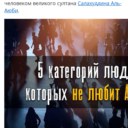
человеком великого султана
Салахуддина Аль-
Аюби
.