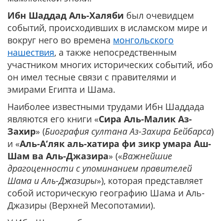
Ибн Шаддад Аль-Халяби
был очевидцем
событий, происходивших в исламском мире и
вокруг него во времена
монгольского
нашествия
, а также непосредственным
участником многих исторических событий, ибо
он имел тесные связи с правителями и
эмирами Египта и Шама.
Наиболее известными трудами Ибн Шаддада
являются его книги «
Сира Аль-Малик Аз-
Захир
» (
Биография султана Аз-Захира Бейбарса
)
и «
Аль-А‘ляк аль-хатира фи зикр умара Аш-
Шам ва Аль-Джазира
» («
Важнейшие
драгоценности с упоминанием правителей
Шама и Аль-Джазиры
»), которая представляет
собой историческую географию Шама и Аль-
Джазиры (Верхней Месопотамии).