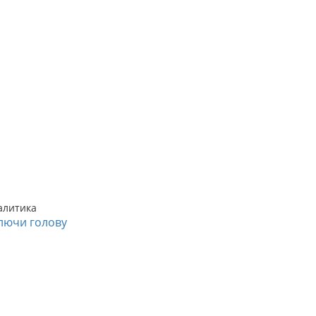
алитика
лючи голову