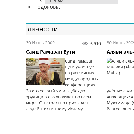
ГРЕХИ
ЗДОРОВЬЕ
ЛИЧНОСТИ
30 Июнь 2009
30 Июнь 200
6,910
Саид Рамазан Бути
Аляви аль
Саид Рамазан
Бути участвует
на различных
международных
конференциях.
За его острый ум и глубокую
учёных с ми
эрудицию его уважают во всем
являющихся 
мире. Он страстно призывает
Мухаммaда (
людей к истинному Исламу
благословен