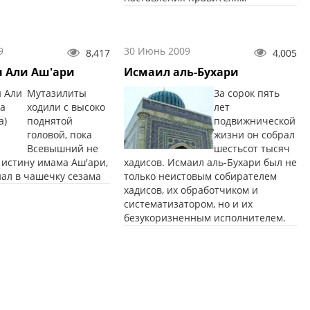
9
30 Июнь 2009
8,417
4,005
н Али Аш'ари
Исмаил аль-Бухари
Мутазилиты
За сорок пять
ходили с высоко
лет
поднятой
подвижнической
головой, пока
жизни он собрал
Всевышний не
шестьсот тысяч
 истину имама Аш'ари,
хадисов. Исмаил аль-Бухари был не
нал в чашечку сезама
только неистовым собирателем
хадисов, их обработчиком и
систематизатором, но и их
безукоризненным исполнителем.