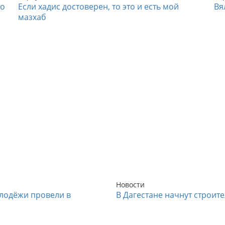
то
Если хадис достоверен, то это и есть мой
Вя
мазхаб
Новости
лодёжи провели в
В Дагестане начнут строит