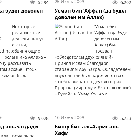
9
25 Июнь 2009
5,394
6,202
да будет доволен
Усман бин ‘Аффан (да будет
доволен им Аллах)
Некоторые
‘Усман бин
религиозные
‘Аффан (да будет
деятели пишут
доволен им
статьи,
Аллах) был
обвиняющие
прозван
 Посланника Аллаха –
«обладателем двух сияний».
очу рассказать
Принял Ислам благодаря
том асхабе, чтобы
стараниям Абу Бакра. Обладателем
 кем он был.
двух сияний был наречен оттого,
что был женат на двух дочерях
Пророка (мир ему и благословение)
– Рукийе и Умму Кульсум.
9
16 Июнь 2009
9,028
5,723
д аль-Багдади
Бишр бин аль-Харис аль
Хафи
Вряд ли за