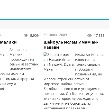
9
30 Июнь 2009
5,909
17,155
-Малики
Шейх уль Ислам Имам ан-
Навави
Аляви аль-
Малики
Имам Ан-Навави
происходит из
известен не
семьи известных
только своими
маликитских
глубокими
ровым именем,
познаниями, но
потомками Пророка
и своей отрешенностью от
мир ему и
мирского, набожностью,
ие)
богобоязненностью и усердием в
поклонении. Он был из тех ученых,
знания которых не расходятся с
деяниями и, не боясь, делал
наставления правителям