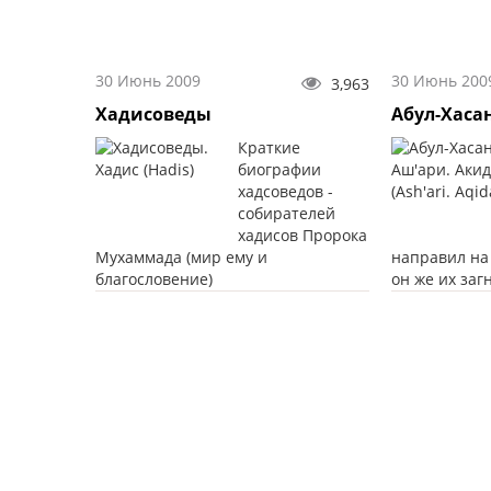
30 Июнь 2009
30 Июнь 200
3,963
Хадисоведы
Абул-Хаса
Краткие
биографии
хадсоведов -
собирателей
хадисов Пророка
Мухаммада (мир ему и
направил на
благословение)
он же их заг