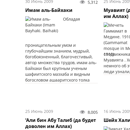
30 Июнь 2009
25 Июнь 200
5,312
Имам аль-Байхаки
Муавият (
им Аллах)
Обладая
проницательным умом и
глубочайшим знанием, мудрый,
сподвижника
богобоязненный, благочестивый,
Муавията . Х
автор множества трудов, имам аль-
немного об э
Байхаки был крупным ученым
люди узнали,
шафиитского мазхаба и видным
богословом ашааритского толка
25 Июнь 2009
16 Июнь 200
8,005
‘Али бин Абу Талиб (да будет
Шейх Хали
доволен им Аллах)