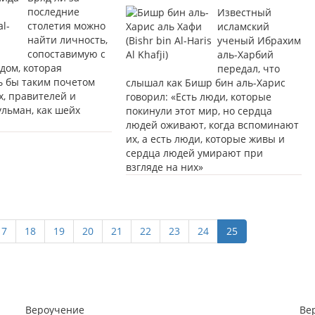
последние
Известный
столетия можно
исламский
найти личность,
ученый Ибрахим
сопоставимую с
аль-Харбий
дом, которая
передал, что
ь бы таким почетом
слышал как Бишр бин аль-Харис
х, правителей и
говорил: «Есть люди, которые
ульман, как шейх
покинули этот мир, но сердца
людей оживают, когда вспоминают
их, а есть люди, которые живы и
сердца людей умирают при
взгляде на них»
17
18
19
20
21
22
23
24
25
Вероучение
Ве