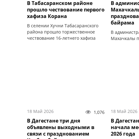
В Табасаранском районе
В админи
прошло чествование первого
Махачкал
хафиза Корана
празднова
байрама
В селении Хучни Табасаранского
района прошло торжественное
В администр
чествование 16-летнего хафиза
Махачкалы п
Священного Корана Имрана
посвящённое
Дадашева.
праздновани
18 Май 2026
18 Май 2026
1,076
В Дагестане три дня
В Дагеста
объявлены выходными в
начала ме
связи с празднованием
2026 года