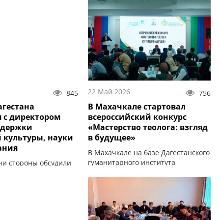
22 Май 2026
845
756
гестана
В Махачкале стартовал
я с директором
всероссийский конкурс
ддержки
«Мастерство теолога: взгляд
 культуры, науки
в будущее»
ания
В Махачкале на базе Дагестанского
гуманитарного института
ечи стороны обсудили
стартовал Всероссийский конкурс
вития исламского и
«Мастерство теолога: взгляд в
разования.
будущее».