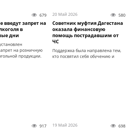
20 Май 2026
679
580
е введут запрет на
Советник муфтия Дагестана
лкоголя в
оказала финансовую
ные дни
помощь пострадавшим от
ЧС
 установлен
апрет на розничную
Поддержка была направлена тем,
огольной продукции.
кто посвятил себя обучению и
воспитанию подрастающего
поколения.
19 Май 2026
917
698