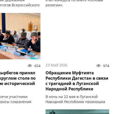
итогов Всероссийского
религии».
стерство теолога:
ущее».
23 Май 2026
654
974
ырбегов принял
Обращение Муфтията
круглом столе по
Республики Дагестан в связи
ю исторической
с трагедией в Луганской
Народной Республике
тречи участники
В ночь на 22 мая в Луганской
просы сохранения
Народной Республике произошла
й памяти о Великой
трагедия.
ой войне.