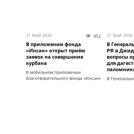
21 Май 2026
21 Май 2026
952
В приложении фонда
В Генерал
«Инсан» открыт приём
РФ в Джид
заявок на совершение
вопросы о
курбана
для дагес
паломник
В мобильном приложении
благотворительного фонда «Инсан»
В Генеральн
открыт приём заявок на
Российской 
совершение курбана.
(Королевство
состоялась р