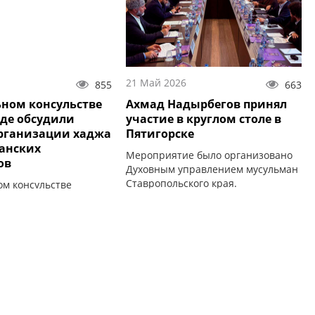
21 Май 2026
855
663
ьном консульстве
Ахмад Надырбегов принял
де обсудили
участие в круглом столе в
рганизации хаджа
Пятигорске
танских
Мероприятие было организовано
ов
Духовным управлением мусульман
Ставропольского края.
ом консульстве
Федерации в Джидде
 Саудовская Аравия)
абочая встреча.