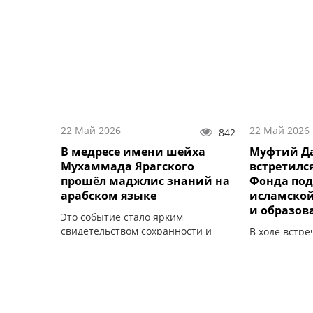
22 Май 2026
22 Май 2026
842
В медресе имени шейха
Муфтий Да
Мухаммада Ярагского
встретилс
прошёл маджлис знаний на
Фонда по
арабском языке
исламской
и образов
Это событие стало ярким
свидетельством сохранности и
В ходе встр
развития традиции изучения
вопросы раз
арабской словесности.
светского об