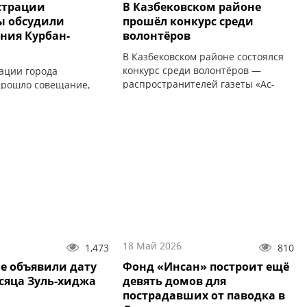
страции
В Казбековском районе
ы обсудили
прошёл конкурс среди
ния Курбан-
волонтёров
В Казбековском районе состоялся
конкурс среди волонтёров —
ации города
распространителей газеты «Ас-
рошло совещание,
салам».
 организации
я Курбан-байрама.
18 Май 2026
1,473
810
не объявили дату
Фонд «Инсан» построит ещё
сяца Зуль-хиджа
девять домов для
пострадавших от паводка в