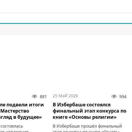
25 Май 2026
881
994
ле подвели итоги
В Избербаше состоялся
«Мастерство
финальный этап конкурса по
згляд в будущее»
книге «Основы религии»
 состоялась
В Избербаше прошёл финальный
ая церемония
этап конкурса по книге «Основы