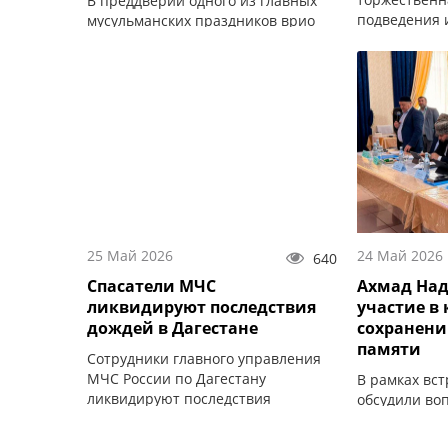
В преддверии одного из главных
подведения 
мусульманских праздников врио
конкурса «Ма
главы Дагестана Фёдор Щукин
взгляд в буд
встретился с муфтием республики.
25 Май 2026
24 Май 2026
640
Спасатели МЧС
Ахмад Над
ликвидируют последствия
участие в 
дождей в Дагестане
сохранени
памяти
Сотрудники главного управления
МЧС России по Дагестану
В рамках вс
ликвидируют последствия
обсудили во
обильных дождей, сообщили в
историческо
ведомстве.
Отечественн