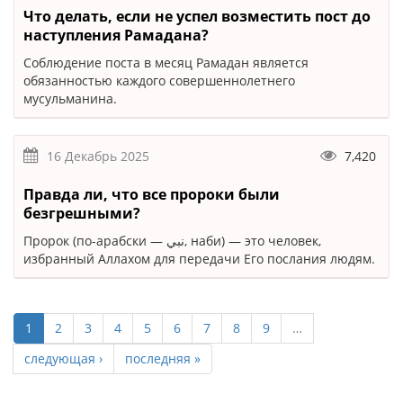
Что делать, если не успел возместить пост до
наступления Рамадана?
Соблюдение поста в месяц Рамадан является
обязанностью каждого совершеннолетнего
мусульманина.
16 Декабрь 2025
7,420
Правда ли, что все пророки были
безгрешными?
Пророк (по-арабски — نبي, наби) — это человек,
избранный Аллахом для передачи Его послания людям.
1
2
3
4
5
6
7
8
9
…
следующая ›
последняя »