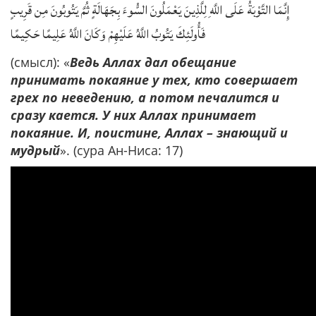
إِنَّمَا التَّوْبَةُ عَلَى اللَّهِ لِلَّذِينَ يَعْمَلُونَ السُّوءَ بِجَهَالَةٍ ثُمَّ يَتُوبُونَ مِن قَرِيبٍ
فَأُولَئِكَ يَتُوبُ اللَّهُ عَلَيْهِمْ وَكَانَ اللَّهُ عَلِيمًا حَكِيمًا
(смысл): «
Ведь Аллах дал обещание
принимать покаяние у тех, кто совершает
грех по неведению, а потом печалится и
сразу кается. У них Аллах принимает
покаяние. И, поистине, Аллах – знающий и
мудрый
». (сура Ан-Ниса: 17)