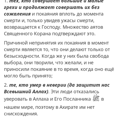
1.
тех, кто совершает большие и малые
грехи и продолжает совершать их без
сожаления
и покаяния вплоть до момента
смерти и, только увидев ужасы смерти,
возвращается к Господу. Множество аятов
Священного Корана подтверждают это.
Причиной непринятия их покаяния в момент
смерти является то, что они делают только от
безысходности. Когда же у них была свобода
выбора, они творили, что желали, и не
приносили покаяние в то время, когда оно ещё
могло быть принято;
2.
те, кто умер в неверии (да защитит нас
Всевышний Аллах)
. Эти люди отказались
ﷺ
уверовать в Аллаха и Его Посланника
в
нашем мире, поэтому в Ахирате им нет
снисхождения.