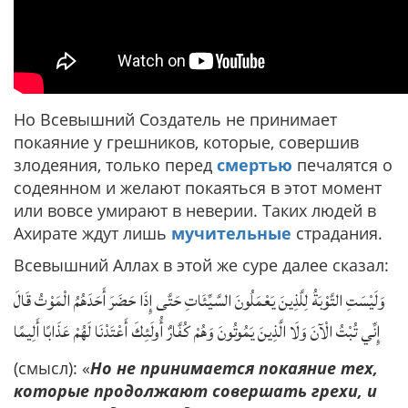
Но Всевышний Создатель не принимает
покаяние у грешников, которые, совершив
злодеяния, только перед
смертью
печалятся о
содеянном и желают покаяться в этот момент
или вовсе умирают в неверии. Таких людей в
Ахирате ждут лишь
мучительные
страдания.
Всевышний Аллах в этой же суре далее сказал:
وَلَيْسَتِ التَّوْبَةُ لِلَّذِينَ يَعْمَلُونَ السَّيِّئَاتِ حَتَّى إِذَا حَضَرَ أَحَدَهُمُ الْمَوْتُ قَالَ
إِنِّي تُبْتُ الْآنَ وَلَا الَّذِينَ يَمُوتُونَ وَهُمْ كُفَّارٌ أُولَئِكَ أَعْتَدْنَا لَهُمْ عَذَابًا أَلِيمًا
(смысл): «
Но не принимается покаяние тех,
которые продолжают совершать грехи, и