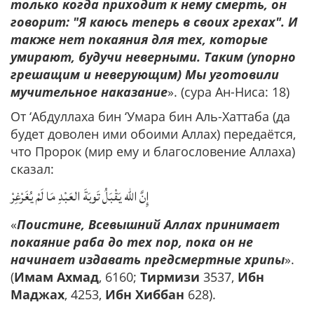
только когда приходит к нему смерть, он
говорит: "Я каюсь теперь в своих грехах". И
также нет покаяния для тех, которые
умирают, будучи неверными. Таким (упорно
грешащим и неверующим) Мы уготовили
мучительное наказание
». (сура Ан-Ниса: 18)
От ‘Абдуллаха бин ‘Умара бин Аль-Хаттаба (да
будет доволен ими обоими Аллах) передаётся,
что Пророк (мир ему и благословение Аллаха)
сказал:
إِنَّ الله يَقْبَلُ تَوبَةَ العَبْدِ مَا لَمْ يُغَرْغِرْ
«
Поистине, Всевышний Аллах принимает
покаяние раба до тех пор, пока он не
начинает издавать предсмертные хрипы
».
(
Имам Ахмад
, 6160;
Тирмизи
3537,
Ибн
Маджах
, 4253,
Ибн Хиббан
628).