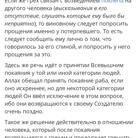
Если же грех связан с возведением
поклёпа
на
другого человека (
высказывания в его
отсутствие, слушать которые ему было бы
неприятно
), то виновному следует попросить
прощения именно у потерпевшего. То есть
следует сообщить ему лично о том, что
говорилось за его спиной, и попросить у него
прощения за это.
Здесь же речь идёт о принятии Всевышним
покаяния у той или иной категории людей.
Аллах обещал принять покаяние раба, если
оно искреннее, но для некоторой категории
людей Он ввёл исключение в этом вопросе,
ибо они возвращаются к своему Создателю
очень поздно.
Такое же решение действительно в отношении
человека, который после покаяния
возвращается к грехам и продолжает грешить