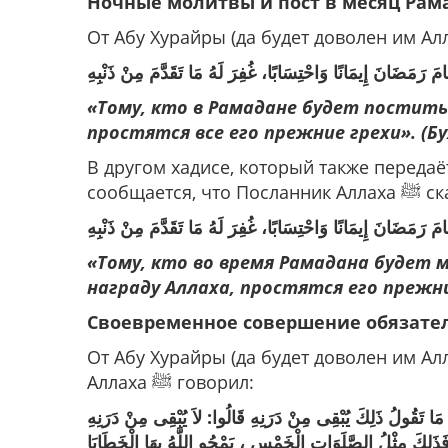
Ночные молитвы и пост в месяц Рам
«Тому, кто в Рамадане будет поститьс
простятся все его прежние грехи». (Бух
В другом хадисе, который также передаёт
сообщается, что 
مَ ‌رَمَضَانَ ‌إِيمَانًا وَاحْتِسَابًا، غُفِرَ لَهُ مَا تَقَدَّمَ مِنْ ذَنْبِهِ
«Тому, кто во время Рамадана будет 
награду Аллаха, простятся его прежние
Своевременное совершение обязате
От Абу Хурайры (да будет доволен им Ал
Аллаха ﷺ говорил:
 ، مَا تَقُولُ ذَلِكَ يُبْقِى مِنْ دَرَنِهِ قَالُوا: لاَ يُبْقِى مِنْ دَرَنِهِ
َذَلِكَ مِثْلُ الصَّلَوَاتِ الْخَمْسِ ، يَمْحُو اللَّهُ بِهَا الْخَطَايَا