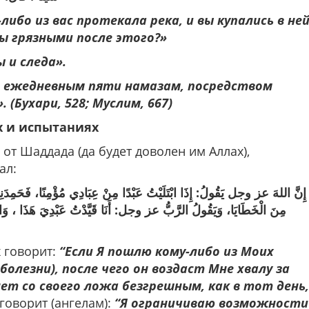
либо из вас протекала река, и вы купались в не
вы грязными после этого?»
 и следа».
о ежедневным пяти намазам, посредством
(Бухари, 528; Муслим, 667)
х и испытаниях
 от Шаддада (да будет доволен им Аллах),
ллаха ﷺ сказал:
إِنَّ اللهَ عز وجل يَقُولُ: إِذَا ابْتَلَيْتُ عَبْدًا مِنْ عِبَادِي مُؤْمِنًا، فَحَمِدَنِي عَل
مِنَ الْخَطَايَا، وَيَقُولُ الرَّبُّ عز وجل: أَنَا قَيَّدْتُ عَبْدِيَ هَذَا ، وَابْتَلَ
 говорит:
“Если Я пошлю кому-либо из Моих
болезни), после чего он воздаст Мне хвалу за
ет со своего ложа безгрешным, как в тот день,
говорит (ангелам):
“Я ограничиваю возможности