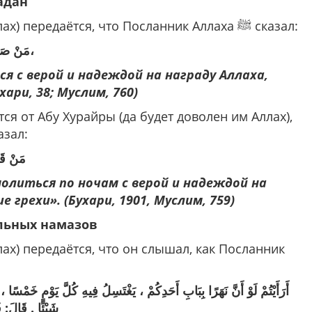
адан
От Абу Хурайры (да будет доволен им Аллах) передаётся, что Посланник Аллаха ﷺ сказал:
مَنْ صَامَ رَمَضَانَ إِيمَانًا وَاحْتِسَابًا، غُفِرَ لَهُ مَا تَقَدَّمَ مِنْ ذَنْبِهِ،
я с верой и надеждой на награду Аллаха,
ари, 38; Муслим, 760)
ся от Абу Хурайры (да будет доволен им Аллах),
Посланник Аллаха ﷺ сказал:
مَنْ ‌قَا
молиться по ночам с верой и надеждой на
 грехи». (Бухари, 1901, Муслим, 759)
льных намазов
лах) передаётся, что он слышал, как Посланник
أَرَأَيْتُمْ لَوْ أَنَّ نَهَرًا بِبَابِ أَحَدِكُمْ ، يَغْتَسِلُ فِيهِ كُلَّ يَوْمٍ خَمْسًا
شَيْئًا . قَالَ: ف