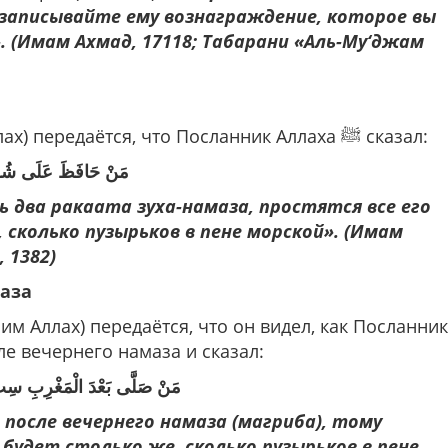
 записывайте ему вознаграждение, которое вы
». (Имам Ахмад, 17118; Табарани «Аль-Му‘джам
От Абу Хурайры (да будет доволен им Аллах) передаётся, что Посланник Аллаха ﷺ сказал:
مَنْ حَافَظَ عَلَى شُفْعَة
 два ракаата зуха-намаза, простятся все его
, сколько пузырьков в пене морской». (Имам
 1382)
аза
им Аллах) передаётся, что он видел, как Посланник
после вечернего намаза и сказал:
مَنْ صَلَّى بَعْدَ الْمَغْرِبِ سِتَّ 
после вечернего намаза (магриба), тому
 будет столько же, сколько пузырьков в пене