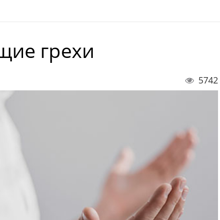
щие грехи
5742