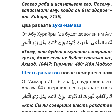
Своего раба и испытываю его. Посему
записывали ему, когда он был здоров”
аль-Кабир», 7136)
Два ракаата
зуха-намаза
ِ الضُّحَى، غُفِرَتْ ذُنُوبُهُ وَإِنْ كَانَتْ مِثْلَ زَبَدِ الْبَحْرِ
«Тому, кто будет регулярно совершать
грехи, даже если их будет столько же
Ахмад, 10447; Тирмизи, 480; Ибн Маджа,
Шесть ракаатов
после вечернего нам
От ‘Аммара Ибн Ясира (да будет доволен 
Аллаха ﷺ совершил шесть ракаатов 
رَكَعَاتٍ غُفِرَتْ لَهُ ذُنُوبُهُ، وَإِنْ كَانَتْ مِثْلَ زَبَدِ الْبَحْر
«Кто бы ни совершил шесть ракаатов 
простятся все его грехи,
даже если их