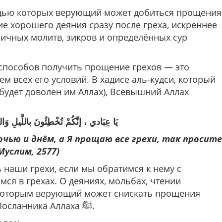
ощью которых верующий может добиться прощения
ие хорошего деяния сразу после греха, искреннее
личных молитв, зикров и определённых сур
 способов получить прощение грехов — это
ем всех его условий. В хадисе аль-кудси, который
 будет доволен им Аллах), Всевышний Аллах
يَا عِبَادي ، إنَّكُمْ تُخْطِئُونَ باللَّيلِ وَالن
чью и днём, а Я прощаю все грехи, так просите
Муслим, 2577)
наши грехи, если мы обратимся к нему с
ся в грехах. О деяниях, мольбах, чтении
 которым верующий может снискать прощения
грехов, говорится в множестве хадисов Посланника Аллаха ﷺ.