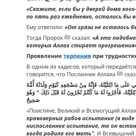
«Скажите, если бы у дверей дома кого-
по пять раз ежедневно, остались бы 
Ему ответили:
«От грязи не осталось бы
Тогда Пророк ﷺ сказал:
«А это подобн
которых Аллах стирает прегрешения». 
Проявление
терпения
при трудностя
В одном из хадисов, который передаётся
говорится, что Посланник А
َى مَا ابْتَلَيْتُهُ، فَإِنَّهُ مِنْ مَضْجَعِهِ كَيَوْمِ وَلَدَتْهُ أُمُّهُ
يْتُهُ، فَأَجْرُوا لَهُ مَا كُنْتُمْ تُجْرُونَ لَهُ قَبْلَ ذَلِكَ " وَهُوَ
صَحِيحٌ
«Поистине, Великий и Всемогущий Аллах
правоверных рабов испытание (в виде 
ниспосланное испытание, то он встан
когда родила его мать”
. И Всевышний 