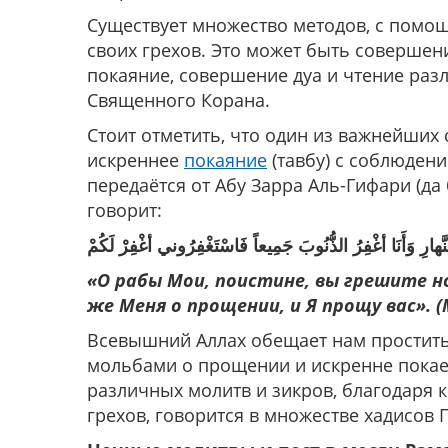
Существует множество методов, с пом
своих грехов. Это может быть совершен
покаяние, совершение дуа и чтение раз
Священного Корана.
Стоит отметить, что один из важнейших
искреннее
покаяние
(тавбу) с соблюдени
передаётся от Абу Зарра Аль-Гифари (да
говорит:
َّهارِ وَأَنَا أغْفِرُ الذُّنُوبَ جَمِيعاً فَاسْتَغْفِرُوني أغْفِرْ لَكُمْ
«О рабы Мои, поистине, вы грешите но
же Меня о прощении, и Я прощу вас». (
Всевышний Аллах обещает нам простить 
мольбами о прощении и искренне покаем
различных молитв и зикров, благодаря