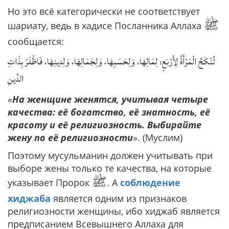
Но это всё категорически не соответствует
ﷺ
шариату, ведь в хадисе Посланника Аллаха
сообщается:
تُنْكَحُ الْمَرْأَةُ لِأَرْبَعٍ: لِمَالِهَا، وَلِحَسَبِهَا، وَلِجَمَالِهَا، وَلِدِينِهَا، فَاظْفَرْ بِذَاتِ
الدِّينِ
«
На женщине женятся, учитывая четыре
качества: её богатство, её знатность, её
красоту и её религиозность. Выбирайте
жену по её религиозности
». (Муслим)
Поэтому мусульманин должен учитывать при
выборе жены только те качества, на которые
ﷺ
указывает Пророк
. А
соблюдение
хиджаба
является одним из признаков
религиозности женщины, ибо хиджаб является
предписанием Всевышнего Аллаха для