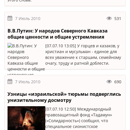
7 Июль 2010
531
В.В.Путин: У народов Северного Кавказа
общие ценности и общие устремления
[07.07.10 13:05] У горцев и казаков, у
христиан и мусульман - единое для
всех уважение к старшим, семейному
очагу, труду и ратной доблести.
7 Июль 2010
690
Узницы «израильской» тюрьмы подверглись
унизительному досмотру
[07.07.10 12:50] Международный
правозащитный фонд «Тадамун»
(«Солидарность») сообщил, что
специальное сионистское