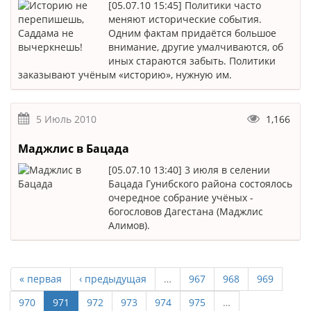
[05.07.10 15:45] Политики часто
меняют исторические события.
Одним фактам придаётся большое
внимание, другие умалчиваются, об
иных стараются забыть. Политики
заказывают учёным «историю», нужную им.
5 Июль 2010
1,166
Маджлис в Бацада
[05.07.10 13:40] 3 июля в селении
Бацада Гунибского района состоялось
очередное собрание учёных -
богословов Дагестана (Маджлис
Алимов).
« первая
‹ предыдущая
…
967
968
969
970
971
972
973
974
975
…