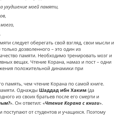
на ухудшение моей памяти,
ов,
моего,
.
яти следует оберегать свой взгляд, свои мысли и
 только дозволенного – это один из
ачество памяти. Необходимо тренировать мозг и
ных вещах. Чтение Корана, намаз и пост – одни
ижения положительной динамики при
о память, чем чтение Корана по самой книге.
 памяти. Однажды
Шаддад ибн Хаким
(да
одного из своих братьев после его смерти и
ным?
». Он ответил: «
Чтение Корана с книги
».
 поступают от студентов и учащихся. Поэтому