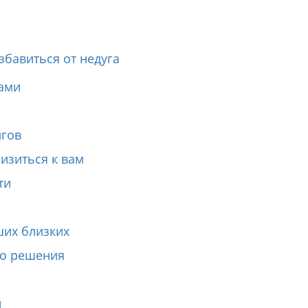
избавиться от недуга
гами
лгов
изиться к вам
ти
ших близких
го решения
й