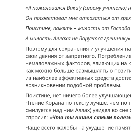
«
Я пожаловался Ваки’у (своему учителю) 
Он посоветовал мне отказаться от грех
Поистине, память – милость от Господа 
А милость Аллаха не даруется грешнику
»
Поэтому для сохранения и улучшения пам
свои деяния от запретного. Потребление
немаловажных факторов, влияющих на к
как можно больше размышлять о позитив
из наиболее эффективных средств дост
возникновении подобной проблемы.
Поистине, нет ничего более улучшающег
Чтение Корана по тексту лучше, чем по
смилуется над ним Аллах) увидел во сне 
спросил: «
Что ты нашел самым полез
Чаще всего жалобы на ухудшение памяти