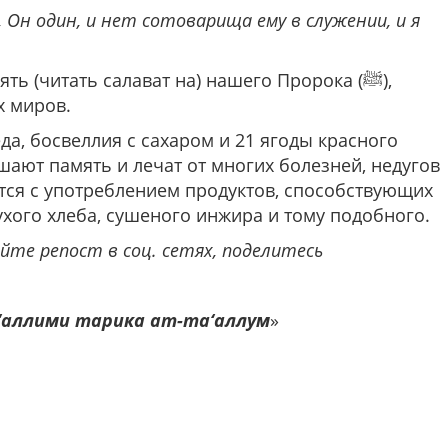
, Он один, и нет сотоварища ему в служении, и я
ь (читать салават на) нашего Пророка (ﷺ),
х миров.
а, босвеллия с сахаром и 21 ягоды красного
ают память и лечат от многих болезней, недугов
тся с употреблением продуктов, способствующих
ухого хлеба, сушеного инжира и тому подобного.
те репост в соц. сетях, поделитесь
‘аллими тарика ат-та‘аллум
»