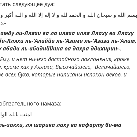
итать следующее дуа:
سم الله و سبحان الله و الحمد لله و لا إله إلا الله و الله أكبر و
عدد
хамду ли-Лляхи ва ла иляха илля Ллаху ва Ллаху
би-Лляхи ль-‘Алиййи ль-‘Азими ль-‘Азизи ль-‘Алим,
у абада ль-абадиййина ва дахра ддахирин
».
 Ему, и нет ничего достойного поклонения, кроме
ы, кроме как у Аллаха, Высочайшего, Величайшего,
е всех букв, которые написаны испокон веков, и
 обязательного намаза:
امنت بالله الو
ль-хакки, ля шарика лаху ва кафарту би-ма