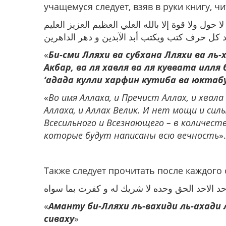
учащемуся следует, взяв в руки книгу, ч
 لا حول ولا قوة إلا بالله العلي العظيم العزيز العليم
 كل حرف كتب ويكتب أبد الآبدين و دهر الداهرين
«
Би-сми Лляхи ва субхана Лляхи ва ль-
Акбар, ва ля хавля ва ля куввата илля 
‘адада кулли харфин кутиба ва юктаб
«
Во имя Аллаха, и Пречист Аллах, и хвала
Аллаха, и Аллах Велик. И нет мощи и сил
Всесильного и Всезнающего – в количеств
которые будут написаны всю вечность
».
Также следует прочитать после каждого
احد الاحد الحق وحده لا شريك له و كفرت بما سواه
«
Аманту би-Лляхи ль-вахиди ль-ахади 
сиваху
»