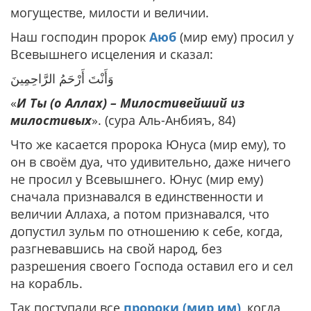
могуществе, милости и величии.
Наш господин пророк
Аюб
(мир ему) просил у
Всевышнего исцеления и сказал:
وَأَنْتَ أَرْحَمُ الرَّاحِمِينَ
«
И Ты (о Аллах) – Милостивейший из
милостивых
». (сура Аль-Анбияъ, 84)
Что же касается пророка Юнуса (мир ему), то
он в своём дуа, что удивительно, даже ничего
не просил у Всевышнего. Юнус (мир ему)
сначала признавался в единственности и
величии Аллаха, а потом признавался, что
допустил зульм по отношению к себе, когда,
разгневавшись на свой народ, без
разрешения своего Господа оставил его и сел
на корабль.
Так поступали все
пророки (мир им)
, когда