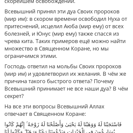
скорейшем освобождении.
Всевышний принял эти дуа Своих пророков
(мир им): в скором времени освободил Нуха от
притеснений, исцелил Аюба (мир ему) от всех
болезней, и Юнус (мир ему) также спасся из
чрева кита. Таких примеров ещё можно найти
множество в Священном Коране, но мы
ограничимся этими.
Господь ответил на мольбы Своих пророков
(мир им) и удовлетворил их желания. В чём же
причина такого быстрого ответа? Почему
Всевышний принимает не все наши дуа? В чём
секрет?
На все эти вопросы Всевышний Аллах
отвечает в Священном Коране:
فَاسْتَجَبْنَا لَهُ وَوَهَبْنَا لَهُ يَحْيَىٰ وَأَصْلَحْنَا لَهُ زَوْجَهُ ۚ إِنَّهُمْ كَانُوا
يُسَارِعُونَ فِي الْخَيْرَاتِ وَيَدْعُونَنَا رَغَبًا وَرَهَبًا ۖ وَكَانُوا لَنَا