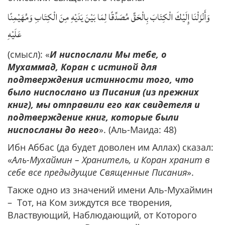
وَأَنْزَلْنَا إِلَيْكَ الْكِتَابَ بِالْحَقِّ مُصَدِّقًا لِمَا بَيْنَ يَدَيْهِ مِنَ الْكِتَابِ وَمُهَيْمِنًا
عَلَيْهِ
(смысл): «
И ниспослали Мы тебе, о
Мухаммад, Коран с истиной для
подтверждения истинности того, что
было ниспослано из Писания (из прежних
книг), мы отправили его как свидетеля и
подтверждение книг, которые были
ниспосланы до него
». (Аль-Маида: 48)
Ибн Аббас (да будет доволен им Аллах) сказал:
«
Аль-Мухаймин – Хранитель, и Коран хранит в
себе все предыдущие Священные Писания
».
Также одно из значений имени Аль-Мухаймин
– Тот, на Ком зиждутся все творения,
Властвующий, Наблюдающий, от Которого