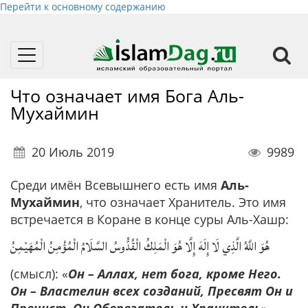
Перейти к основному содержанию
Toggle
navigation
Что означает имя Бога Аль-
Мухаймин
20 Июль 2019
9989
Среди имён Всевышнего есть имя
Аль-
Мухаймин
, что означает Хранитель. Это имя
встречается в Коране в конце суры Аль-Хашр:
هُوَ اللَّهُ الَّذِي لَا إِلَهَ إِلَّا هُوَ الْمَلِكُ الْقُدُّوسُ السَّلَامُ الْمُؤْمِنُ الْمُهَيْمِنُ
(смысл): «
Он – Аллах, нет бога, кроме Него.
Он – Властелин всех созданий, Пресвят Он и