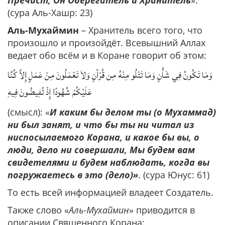
Пречист, Он Оберегатель и Хранитель
».
(сура Аль-Хашр: 23)
Аль-Мухаймин
– Хранитель всего того, что
произошло и произойдёт. Всевышний Аллах
ведает обо всём и в Коране говорит об этом:
وَمَا تَكُونُ فِي شَأْنٍ وَمَا تَتْلُو مِنْهُ مِن قُرْآنٍ وَلاَ تَعْمَلُونَ مِنْ عَمَلٍ إِلاَّ كُنَّا
عَلَيْكُمْ شُهُودًا إِذْ تُفِيضُونَ فِيهِ
(смысл): «
И каким бы делом ты (о Мухаммад)
ни был занят, и что бы ты ни читал из
ниспосылаемого Корана, и какое бы вы, о
люди, дело ни совершали, Мы будем вам
свидетелями и будем наблюдать, когда вы
погружаетесь в это (дело)»
. (сура Юнус: 61)
То есть всей информацией владеет Создатель.
Также слово «
Аль-Мухаймин
» приводится в
описании Священного Корана: