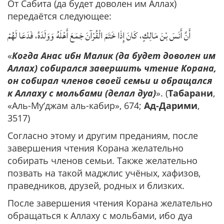
От Сабита (да будет доволен им Аллах)
передаётся следующее:
أَنَّ أَنَسَ بْنَ مَالِكٍ، كَانَ إِذَا خَتَمَ الْقُرْآنَ جَمَعَ أَهْلَهُ وَوَلَدَهُ، فَدَعَا لَهُمْ
«
Когда Анас ибн Малик (да будет доволен им
Аллах) собирался завершить чтение Корана,
он собирал членов своей семьи и обращался
к Аллаху с мольбами (делал дуа)
». (
Табарани
,
«Аль-Му‘джам аль-кабир», 674;
Ад-Дарими
,
3517)
Согласно этому и другим преданиям, после
завершения чтения Корана желательно
собирать членов семьи. Также желательно
позвать на такой маджлис учёных, хафизов,
праведников, друзей, родных и близких.
После завершения чтения Корана желательно
обращаться к Аллаху с мольбами, ибо дуа