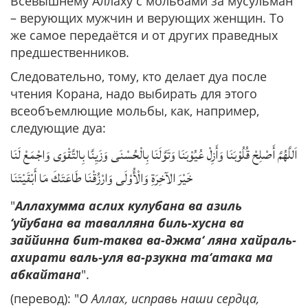
Всевышнему Аллаху с мольбами за мусульман
– верующих мужчин и верующих женщин. То
же самое передаётся и от других праведных
предшественников.
Следовательно, тому, кто делает дуа после
чтения Корана, надо выбирать для этого
всеобъемлющие мольбы, как, например,
следующие дуа:
اَللَّهُمَّ أَصْلِحْ قُلُوْبَنَا وَأَزِلْ عُيُوْبَنَا وَتَوَّلَنَا بِالْحُسْنَى وَزَيِنَّا بِالتَّقْوَى وَاجْمَعْ لَنَا
خَيْرَ الآخِرَةِ وَالْأُوْلَى وَارْزُقْنَا طَاعَتَكَ مَا أَبْقَيْتَنَا
"
Аллахумма аслих кулубана ва азиль
‘уйубана ва тавалляна биль-хусна ва
заййинна бит-таква ва-джма‘ ляна хайраль-
ахирати валь-уля ва-рзукна та‘атака ма
абкайтана
".
(перевод): "
О Аллах, исправь наши сердца,