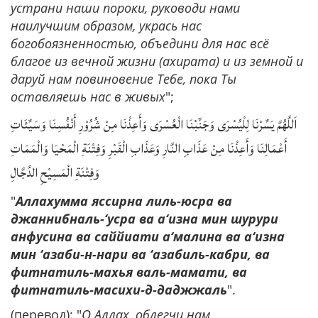
устрани наши пороки, руководи нами
наилучшим образом, укрась нас
богобоязненностью, объедини для нас всё
благое из вечной жизни (ахирата) и из земной и
даруй нам повиновение Тебе, пока Ты
оставляешь нас в живых
";
اَللَّهُمَّ يَسِّرْنَا لِلْيُسْرَى وَجَنِّبْنَا الْعُسْرَى وَأَعِذْنَا مِنْ شُرُوْرِ أَنْفُسِنَا وَسَيِّئَاتِ
أَعْمَالِنَا وَأَعِذْنَا مِنْ عَذَابِ النَّارِ وَعَذَابِ الْقَبْرِ وَفِتْنَةِ الْمَحْيَا وَالْمَمَاتِ
وَفِتْنَةِ الْمَسِيْحِ الدَّجَّالِ
"
Аллахумма яссирна лиль-юсра ва
джаннибналь-‘усра ва а‘изна мин шурури
анфусина ва саййиати а‘малина ва а‘изна
мин ‘азаби-н-нари ва ‘азабиль-кабри, ва
фитнатиль-махья валь-мамати, ва
фитнатиль-масихи-д-даджжаль
".
(перевод): "
О Аллах, облегчи нам