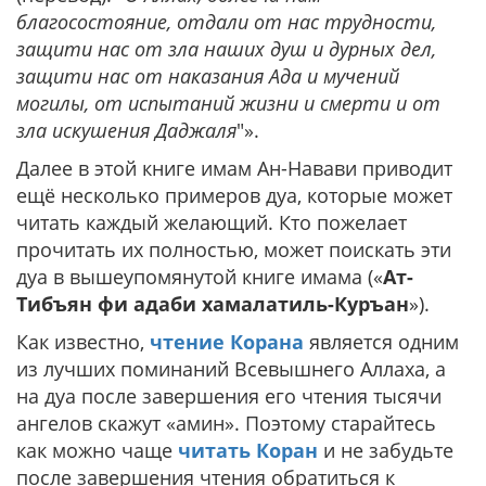
благосостояние, отдали от нас трудности,
защити нас от зла наших душ и дурных дел,
защити нас от наказания Ада и мучений
могилы, от испытаний жизни и смерти и от
зла искушения Даджаля
"».
Далее в этой книге имам Ан-Навави приводит
ещё несколько примеров дуа, которые может
читать каждый желающий. Кто пожелает
прочитать их полностью, может поискать эти
дуа в вышеупомянутой книге имама («
Ат-
Тибъян фи адаби хамалатиль-Куръан
»).
Как известно,
чтение Корана
является одним
из лучших поминаний Всевышнего Аллаха, а
на дуа после завершения его чтения тысячи
ангелов скажут «амин». Поэтому старайтесь
как можно чаще
читать Коран
и не забудьте
после завершения чтения обратиться к