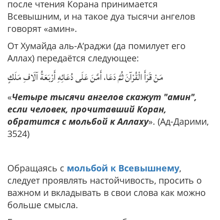
после чтения Корана принимается
Всевышним, и на такое дуа тысячи ангелов
говорят «амин».
От Хумайда аль-А‘раджи (да помилует его
Аллах) передаётся следующее:
مَنْ قَرَأَ الْقُرْآنَ ثُمَّ دَعَا، أَمَّنَ عَلَى دُعَائِهِ أَرْبَعَةُ آلَافِ مَلَكٍ
«
Четыре тысячи ангелов скажут "амин",
если человек, прочитавший Коран,
обратится с мольбой к Аллаху
». (Ад-Дарими,
3524)
Обращаясь с
мольбой к Всевышнему
,
следует проявлять настойчивость, просить о
важном и вкладывать в свои слова как можно
больше смысла.