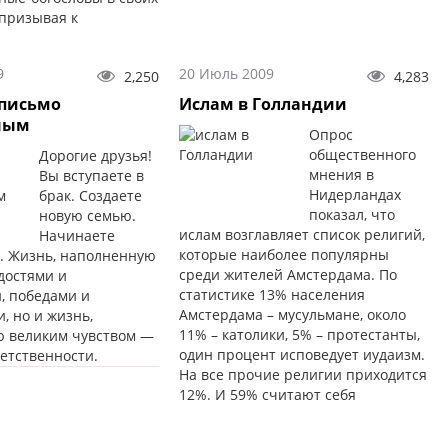
 призывая к
нию и к тому, чтобы
равила на дорогах.
9
20 Июль 2009
2,250
4,283
 письмо
Ислам в Голландии
ным
Опрос
общественного
Дорогие друзья!
мнения в
Вы вступаете в
Нидерландах
брак. Создаете
показал, что
новую семью.
ислам возглавляет список религий,
Начинаете
которые наиболее популярны
. Жизнь, наполненную
среди жителей Амстердама. По
достями и
статистике 13% населения
, победами и
Амстердама – мусульмане, около
, но и жизнь,
11% – католики, 5% – протестанты,
 великим чувством —
один процент исповедует иудаизм.
етственности.
На все прочие религии приходится
12%. И 59% считают себя
атеистами.