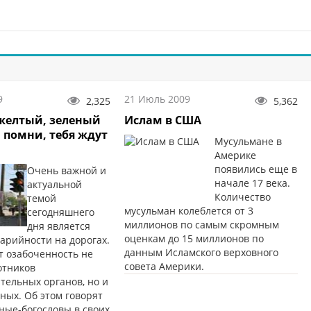
9
21 Июль 2009
2,325
5,362
желтый, зеленый
Ислам в США
, помни, тебя ждут
Мусульмане в
Америке
появились еще в
Очень важной и
начале 17 века.
актуальной
Количество
темой
мусульман колеблется от 3
сегодняшнего
миллионов по самым скромным
дня является
оценкам до 15 миллионов по
арийности на дорогах.
данным Исламского верховного
т озабоченность не
совета Америки.
отников
тельных органов, но и
ьных. Об этом говорят
ные-богословы в своих