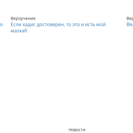
Вероучение
Ве
то
Если хадис достоверен, то это и есть мой
Вя
мазхаб
Новости