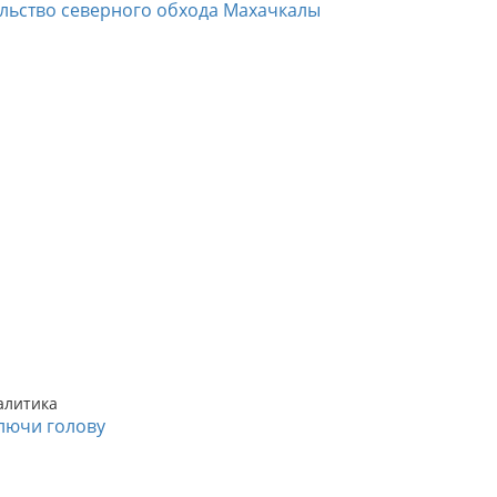
ельство северного обхода Махачкалы
алитика
лючи голову