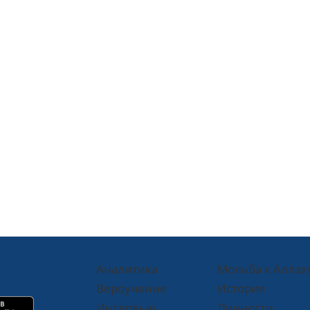
Аналитика
Мольба к Аллах
Вероучение
История
Интервью
Личности