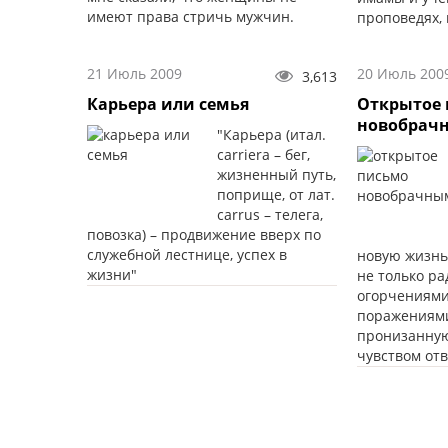
имеют права стричь мужчин.
проповедях,
взаимоуваже
соблюдали п
21 Июль 2009
20 Июль 200
3,613
Карьера или семья
Открытое
новобрач
"Карьера (итал.
carriera – бег,
жизненный путь,
поприще, от лат.
carrus – телега,
повозка) – продвижение вверх по
служебной лестнице, успех в
новую жизнь
жизни"
не только ра
огорчениями
поражениями
пронизанную
чувством отв