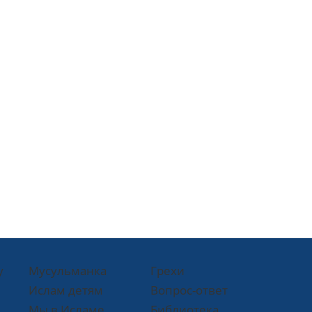
у
Мусульманка
Грехи
Ислам детям
Вопрос-ответ
Мы в Исламе
Библиотека