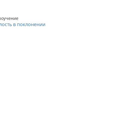
роучение
лость в поклонении