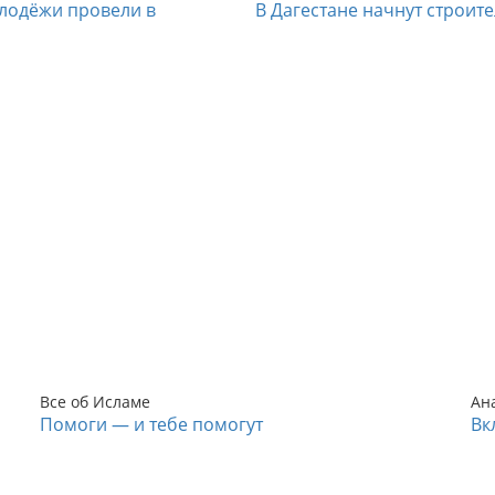
лодёжи провели в
В Дагестане начнут строит
Все об Исламе
Ан
Помоги — и тебе помогут
Вк