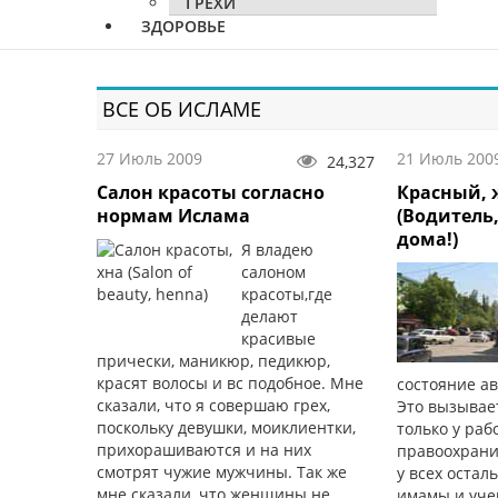
ГРЕХИ
ЗДОРОВЬЕ
ВСЕ ОБ ИСЛАМЕ
27 Июль 2009
21 Июль 200
24,327
Салон красоты согласно
Красный, 
нормам Ислама
(Водитель
дома!)
Я владею
салоном
красоты,где
делают
красивые
прически, маникюр, педикюр,
красят волосы и вс подобное. Мне
состояние ав
сказали, что я совершаю грех,
Это вызывае
поскольку девушки, моиклиентки,
только у раб
прихорашиваются и на них
правоохрани
смотрят чужие мужчины. Так же
у всех остал
мне сказали, что женщины не
имамы и уче