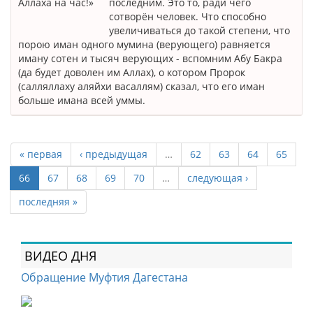
последним. Это то, ради чего
сотворён человек. Что способно
увеличиваться до такой степени, что
порою иман одного мумина (верующего) равняется
иману сотен и тысяч верующих - вспомним Абу Бакра
(да будет доволен им Аллах), о котором Пророк
(салляллаху аляйхи васаллям) сказал, что его иман
больше имана всей уммы.
« первая
‹ предыдущая
…
62
63
64
65
66
67
68
69
70
…
следующая ›
последняя »
ВИДЕО ДНЯ
Обращение Муфтия Дагестана