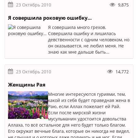
23 Октябрь 2010
9,875
Я совершила роковую ошибку…
Я совершила много грехов.
Совершила ошибку и лишилась
девственности с одним человеком, но
он оказывается, не любил меня. Не
знаю как мне дальше быть...
23 Октябрь 2010
14,772
Женщины Рая
Многие интересуются гуриями, тем,
какой из себя будет праведная жена в
Раю, если Аллах пожелает ей Рай.
Если после мирской жизни
мусульманин удостоится довольства
Аллаха, то всё остальное для него будет только благом.
Его окружат вечные блага, которые он никогда не видел,
не слышал и о которых даже подумать и не мог. Если