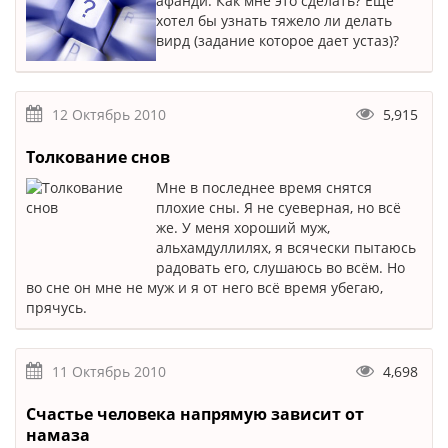
афанди. Как мне это сделать? Ещё
хотел бы узнать тяжело ли делать
вирд (задание которое дает устаз)?
12 Октябрь 2010
5,915
Толкование снов
Мне в последнее время снятся
плохие сны. Я не суеверная, но всё
же. У меня хороший муж,
альхамдуллилях, я всячески пытаюсь
радовать его, слушаюсь во всём. Но
во сне он мне не муж и я от него всё время убегаю,
прячусь.
11 Октябрь 2010
4,698
Счастье человека напрямую зависит от
намаза