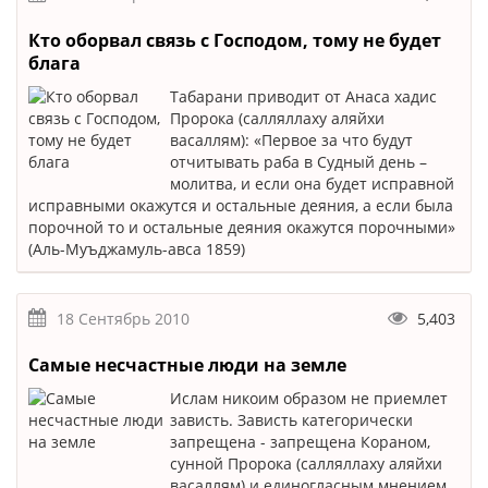
Кто оборвал связь с Господом, тому не будет
блага
Табарани приводит от Анаса хадис
Пророка (салляллаху аляйхи
васаллям): «Первое за что будут
отчитывать раба в Судный день –
молитва, и если она будет исправной
исправными окажутся и остальные деяния, а если была
порочной то и остальные деяния окажутся порочными»
(Аль-Муъджамуль-авса 1859)
18 Сентябрь 2010
5,403
Самые несчастные люди на земле
Ислам никоим образом не приемлет
зависть. Зависть категорически
запрещена - запрещена Кораном,
сунной Пророка (салляллаху аляйхи
васаллям) и единогласным мнением