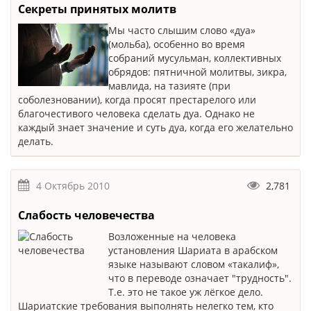
Секреты принятых молитв
Мы часто слышим слово «дуа»
(мольба), особенно во время
собраний мусульман, коллективных
обрядов: пятничной молитвы, зикра,
мавлида, на тазияте (при
соболезновании), когда просят престарелого или
благочестивого человека сделать дуа. Однако не
каждый знает значение и суть дуа, когда его желательно
делать.
4 Октябрь 2010
2,781
Слабость человечества
Возложенные на человека
установления Шариата в арабском
языке называют словом «такалиф»,
что в переводе означает "трудность".
Т.е. это не такое уж лёгкое дело.
Шариатские требования выполнять нелегко тем, кто