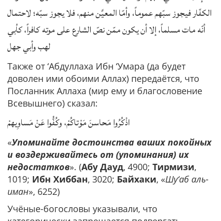
الكفّار فيجوز سبّهم عموماً، وأمّا المعيَّن منهم، فلا يجوز سبّه؛ لاحتمال
أنّه مات مسلماً، إلا أن يكون ممّن نصّ الشارع على موته كافراً، كأبي
لهب وأبي جهل
Также от ‘Абдуллаха Ибн ‘Умара (да будет
доволен ими обоими Аллах) передаётся, что
Посланник Аллаха (мир ему и благословение
Всевышнего) сказал:
اذْكُرُوا مَحاسنَ مَوْتاكُمْ، وكُفُّوا عَنْ مَساوِيهمْ
«
Упоминайте достоинства ваших покойных
и воздерживайтесь от (упоминания) их
недостатков
». (
Абу Дауд
, 4900;
Тирмизи
,
1019;
Ибн Хиббан
, 3020;
Байхаки
, «
Шу‘аб аль-
иман
», 6252)
Учёные-богословы указывали, что