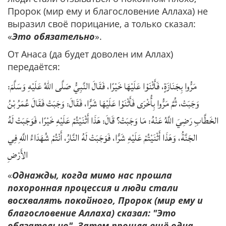
Пророк (мир ему и благословение Аллаха) не
выразил своё порицание, а только сказал:
«
Это обязательно
».
От Анаса (да будет доволен им Аллах)
передаётся:
مَرُّوا بِجَنَازَةٍ، فَأَثْنَوْا عَلَيْهَا خَيْرًا، فَقَالَ النَّبِيُّ صَلَّى اللهُ عَلَيْهِ وَسَلَّمَ:
وَجَبَتْ، ثُمَّ مَرُّوا بِأُخْرَى فَأَثْنَوْا عَلَيْهَا شَرًّا، فَقَالَ: وَجَبَتْ فَقَالَ عُمَرُ بْنُ
الخَطَّابِ رَضِيَ اللَّهُ عَنْهُ: مَا وَجَبَتْ؟ قَالَ: هَذَا أَثْنَيْتُمْ عَلَيْهِ خَيْرًا، فَوَجَبَتْ لَهُ
الجَنَّةُ، وَهَذَا أَثْنَيْتُمْ عَلَيْهِ شَرًّا، فَوَجَبَتْ لَهُ النَّارُ، أَنْتُمْ شُهَدَاءُ اللَّهِ فِي
الأَرْضِ
«
Однажды, когда мимо нас прошла
похоронная процессия и люди стали
восхвалять покойного, Пророк (мир ему и
благословение Аллаха) сказал: "Это
обязательно". Затем прошла ещё одна