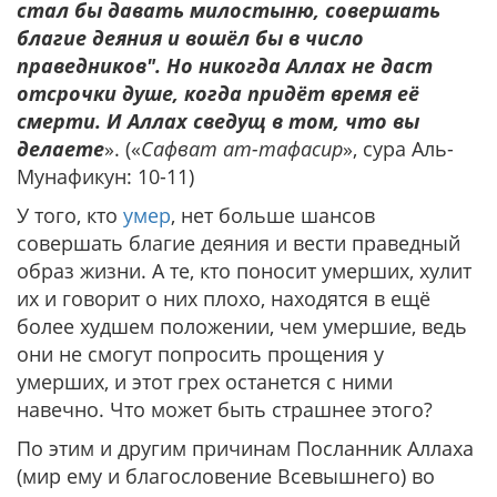
стал бы давать милостыню, совершать
благие деяния и вошёл бы в число
праведников". Но никогда Аллах не даст
отсрочки душе, когда придёт время её
смерти. И Аллах сведущ в том, что вы
делаете
». («
Сафват ат-тафасир
», сура Аль-
Мунафикун: 10-11)
У того, кто
умер
, нет больше шансов
совершать благие деяния и вести праведный
образ жизни. А те, кто поносит умерших, хулит
их и говорит о них плохо, находятся в ещё
более худшем положении, чем умершие, ведь
они не смогут попросить прощения у
умерших, и этот грех останется с ними
навечно. Что может быть страшнее этого?
По этим и другим причинам Посланник Аллаха
(мир ему и благословение Всевышнего) во