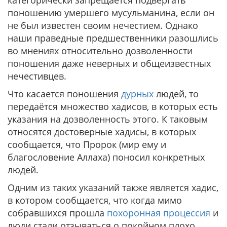
категорически запрещается подвергать
поношению умершего мусульманина, если он
не был известен своим нечестием. Однако
наши праведные предшественники разошлись
во мнениях относительно дозволенности
поношения даже неверных и общеизвестных
нечестивцев.
Что касается поношения
дурных
людей, то
передаётся множество хадисов, в которых есть
указания на дозволенность этого. К таковым
относятся достоверные хадисы, в которых
сообщается, что Пророк (мир ему и
благословение Аллаха) поносил конкретных
людей.
Одним из таких указаний также является хадис,
в котором сообщается, что когда мимо
собравшихся прошла
похоронная процессия
и
люди стали отзываться о покойном плохо,