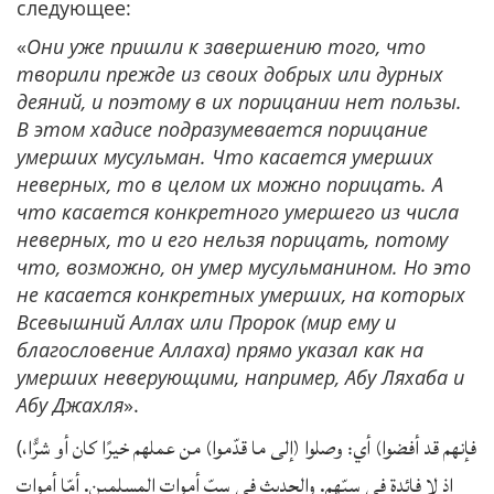
следующее:
«
Они уже пришли к завершению того, что
творили прежде из своих добрых или дурных
деяний, и поэтому в их порицании нет пользы.
В этом хадисе подразумевается порицание
умерших мусульман. Что касается умерших
неверных, то в целом их можно порицать. А
что касается конкретного умершего из числа
неверных, то и его нельзя порицать, потому
что, возможно, он умер мусульманином. Но это
не касается конкретных умерших, на которых
Всевышний Аллах или Пророк (мир ему и
благословение Аллаха) прямо указал как на
умерших неверующими, например, Абу Ляхаба и
Абу Джахля
».
فإنهم قد أفضوا) أي: وصلوا (إلى ما قدّموا) من عملهم خيرًا كان أو شرًّا،
(
إذ لا فائدة في سبّهم. والحديث في سبّ أموات المسلمين. أمّا أموات