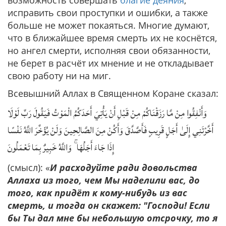
возможность совершать
благие деяния
,
исправить свои проступки и ошибки, а также
больше не может покаяться. Многие думают,
что в ближайшее время смерть их не коснётся,
но ангел смерти, исполняя свои обязанности,
не берет в расчёт их мнение и не откладывает
свою работу ни на миг.
Всевышний Аллах в Священном Коране сказал:
وَأَنْفِقُوا مِنْ مَّا رَزَقْنَاكُمْ مِنْ قَبْلِ أَنْ يَأْتِيَ أَحَدَكُمُ الْمَوْتُ فَيَقُولَ رَبِّ لَوْلَا
أَخَّرْتَنِي إِلَىٰ أَجَلٍ قَرِيبٍ فَأَصَّدَّقَ وَأَكُنْ مِنَ الصَّالِحِينَ وَلَنْ يُؤَخِّرَ اللَّهُ نَفْسًا
إِذَا جَاءَ أَجَلُهَا ۚ وَاللَّهُ خَبِيرٌ بِمَا تَعْمَلُونَ
(смысл): «
И расходуйте ради довольства
Аллаха из того, чем Мы наделили вас, до
того, как придёт к кому-нибудь из вас
смерть, и тогда он скажет: "Господи! Если
бы Ты дал мне бы небольшую отсрочку, то я