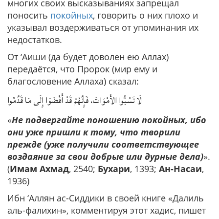
многих своих высказываниях запрещал
поносить
покойных
, говорить о них плохо и
указывал воздерживаться от упоминания их
недостатков.
От ‘Аиши (да будет доволен ею Аллах)
передаётся, что Пророк (мир ему и
благословение Аллаха) сказал:
لَا تَسُبُّوا الأَمْوَاتَ، فَإِنَّهُمْ قَدْ أَفْضَوْا إِلَى مَا قَدَّمُوا
«
Не подвергайте поношению покойных, ибо
они уже пришли к тому, что творили
прежде (уже получили соответствующее
воздаяние за свои добрые или дурные дела)
».
(
Имам Ахмад
, 2540;
Бухари
, 1393;
Ан-Насаи
,
1936)
Ибн ‘Аллян ас-Сиддики в своей книге «Далиль
аль-фалихин», комментируя этот хадис, пишет