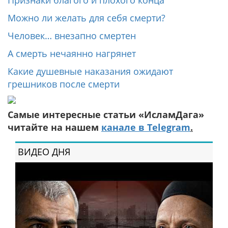
Признаки благого и плохого конца
Можно ли желать для себя смерти?
Человек… внезапно смертен
А смерть нечаянно нагрянет
Какие душевные наказания ожидают
грешников после смерти
Самые интересные статьи «ИсламДага»
читайте на нашем
канале в Telegram
.
ВИДЕО ДНЯ