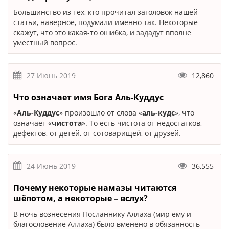
Большинство из тех, кто прочитал заголовок нашей
статьи, наверное, подумали именно так. Некоторые
скажут, что это какая-то ошибка, и зададут вполне
уместный вопрос.
27 Июнь 2019
12,860
Что означает имя Бога Аль-Куддус
«
Аль-Куддус
» произошло от слова «
аль-кудс
», что
означает «
чистота
». То есть чистота от недостатков,
дефектов, от детей, от сотоварищей, от друзей.
24 Июнь 2019
36,555
Почему некоторые намазы читаются
шёпотом, а некоторые – вслух?
В ночь вознесения Посланнику Аллаха (мир ему и
благословение Аллаха) было вменено в обязанность