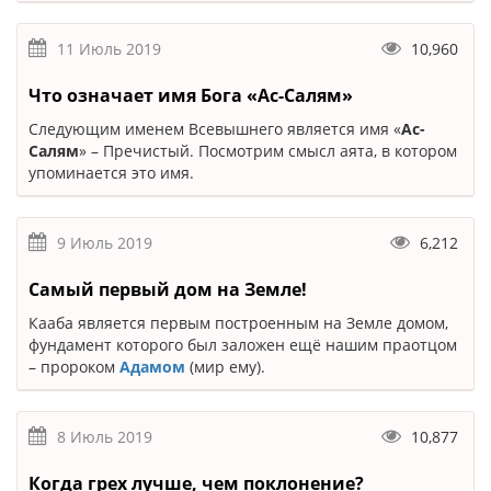
11 Июль 2019
10,960
Что означает имя Бога «Ас-Салям»
Следующим именем Всевышнего является имя «
Ас-
Салям
» – Пречистый. Посмотрим смысл аята, в котором
упоминается это имя.
9 Июль 2019
6,212
Самый первый дом на Земле!
Кааба является первым построенным на Земле домом,
фундамент которого был заложен ещё нашим праотцом
– пророком
Адамом
(мир ему).
8 Июль 2019
10,877
Когда грех лучше, чем поклонение?