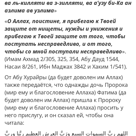
ва ль-килляти ва з-зилляти, ва а’узу би-Ка ан
азлима ав узлима
»
«
О Аллах, поистине, я прибегаю к Твоей
защите от нищеты, нужды и унижения и
прибегаю к Твоей защите от того, чтобы
поступать несправедливо, и от того,
чтобы со мной поступали несправедливо
».
(Имам Ахмад 2/305, 325, 354, Абу Дауд 1544,
Насаи 8/261, Ибн Маджах 3842 и Хаким 1/541).
От Абу Хурайры (да будет доволен им Аллах)
также передаётся, что однажды дочь Пророка
(мир ему и благословение Аллаха) Фатима (да
будет доволен им Аллах) пришла к Пророку
(мир ему и благословение Аллаха) просить у
него прислугу, и он сказал ей, чтобы она
читала:
اللهم ربَّ السمواتِ السبعِ ورَبَّ العرشِ العظيمِ ربَّنا وربَّ