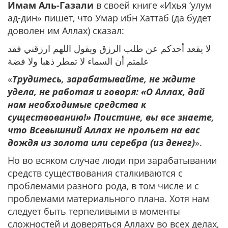
Имам Аль-Газали
в своей книге «Ихья ‘улум
ад-дин» пишет, что Умар ибн Хаттаб (да будет
доволен им Аллах) сказал:
لا يقعد أحدكم عن طلب الرزق ويقول اللهم ارزقني فقد
علمتم أن السماء لا تمطر ذهبا ولا فضة
«
Трудитесь, зарабатывайте, не ждите
удела, не работая и говоря: «О Аллах, дай
нам необходимые средства к
существованию!» Поистине, вы все знаете,
что Всевышний Аллах не прольет на вас
дождя из золота или серебра (из денег)
».
Но во всяком случае люди при зарабатывании
средств существования сталкиваются с
проблемами разного рода, в том числе и с
проблемами материального плана. Хотя нам
следует быть терпеливыми в моменты
сложностей и доверяться Аллаху во всех делах,