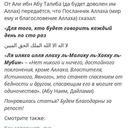
От Али ибн Абу Талиба (да будет доволен им
Аллах) передаётся, что Посланник Аллаха (мир
ему и благословение Аллаха) сказал:
«
Для того, кто будет говорить каждый
день по сто раз
لا اله الا الله الملك الحق المبين
«
Ля иляха илля ллаху ль-Малику ль-Хакку ль-
Мубин
» – «
Нет никого и ничего, достойного
поклонения, кроме Аллаха, Властителя,
Истинного, Явного», это станет спасением от
бедности и другом, спасающим его в могиле от
одиночества
». (Абу Наим, Дайлами)
Понравилась статья? Будем благодарны за
репост!
Смотрите также: