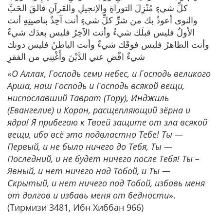
كلِّ شيءٍ مُنْزِلَ التوراةِ والإنجيلِ والقرآنِ فالقَ الحَبِّ
والنوى أعوذُ بك من شرِّ كلِّ شيءٍ أنت آخِذٌ بناصيتِهِ أنت
الأولُ فليس قبلَك شيءٌ وأنت الآخِرُ فليس بعدَك شيءٌ
وأنت الظاهرُ فليس فوقَك شيءٌ وأنت الباطنُ فليس دونك
شيءٌ اقْضِ عني الدَّيْنَ وأَغْنِنِي من الفقرِ
«
О Аллах, Господь семи небес, и Господь великого
Арша, наш Господь и Господь всякой вещи,
ниспославший Таврат (Тору), Инджиль
(Евангелие) и Коран, расщепляющий зёрна и
ядра! Я прибегаю к Твоей защите от зла всякой
вещи, ибо всё это подвластно Тебе! Ты —
Первый, и не было ничего до Тебя, Ты —
Последний, и не будет ничего после Тебя! Ты –
Явный, и нет ничего над Тобой, и Ты —
Скрытый, и нет ничего под Тобой, избавь меня
от долгов и избавь меня от бедности
».
(Тирмизи 3481, Ибн Хиббан 966)