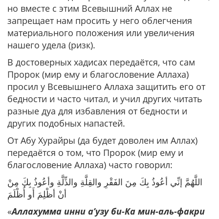
но вместе с этим Всевышний Аллах не
запрещает нам просить у него облегчения
материального положения или увеличения
нашего удела (ризк).
В достоверных хадисах передаётся, что сам
Пророк (мир ему и благословение Аллаха)
просил у Всевышнего Аллаха защитить его от
бедности и часто читал, и учил других читать
разные дуа для избавления от бедности и
других подобных напастей.
От Абу Хурайры (да будет доволен им Аллах)
передаётся о том, что Пророк (мир ему и
благословение Аллаха) часто говорил:
اللَّهُمَّ إنِّي أعُوذُ بِكَ مِنَ الفَقْرِ والقِلَّةِ والذِّلَّةِ وأعُوذُ بِكَ مِنْ
أنْ أظْلِمَ أَو أُظْلَمَ
«
Аллахумма инни а’узу би-Ка мин-аль-факри