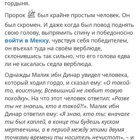
гордыня.
ﷺ
Пророк
был крайне простым человек. Он
был скромен. И даже когда был повод поднять
свою голову, выпрямить спину и победоносно
войти в Мекку
, чувствуя себя победителем,
он въехал туда на своём верблюде,
склонившись так сильно, что его голова едва
ли не касалась седла верблюда.
Однажды Малик ибн Динар увидел человека,
который ходил гордо, и сказал ему: «
О такой-
то, воистину, Всевышний не любит такую
походку
». На что этот человек ответил: «
Разве
ты не знаешь, кто я такой?!
». Малик ибн
Динар ответил ему: «
Я знаю, кто ты: вначале
ты был каплей, в конце ты будешь куском
мертвечины, а в период между этими двумя
точками времени ты носитель нечистот
», – и