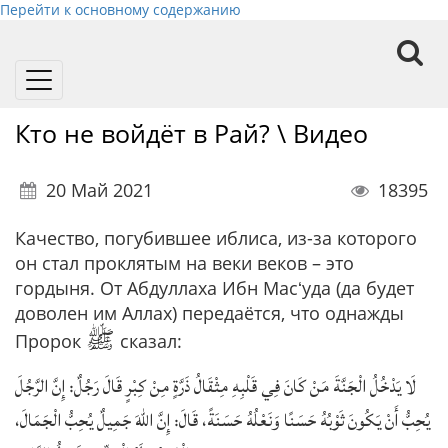
Перейти к основному содержанию
Toggle
navigation
Кто не войдёт в Рай? \ Видео
20 Май 2021
18395
Качество, погубившее иблиса, из-за которого
он стал проклятым на веки веков – это
гордыня. От Абдуллаха Ибн Масʻуда (да будет
доволен им Аллах) передаётся, что однажды
ﷺ
Пророк
сказал:
لَا يَدْخُلُ الْجَنَّةَ مَنْ كَانَ فِي قَلْبِهِ مِثْقَالُ ذَرَّةٍ مِنْ كِبْرٍ قَالَ رَجُلٌ: إِنَّ الرَّجُلَ
يُحِبُّ أَنْ يَكُونَ ثَوْبُهُ حَسَنًا وَنَعْلُهُ حَسَنَةً، قَالَ: إِنَّ اللهَ جَمِيلٌ يُحِبُّ الْجَمَالَ،