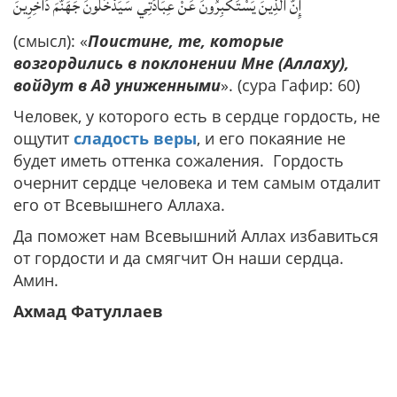
إِنَّ الَّذِينَ يَسْتَكْبِرُونَ عَنْ عِبَادَتِي سَيَدْخُلُونَ جَهَنَّمَ دَاخِرِينَ
(смысл): «
Поистине, те, которые
возгордились в поклонении Мне (Аллаху),
войдут в Ад униженными
». (сура Гафир: 60)
Человек, у которого есть в сердце гордость, не
ощутит
сладость веры
, и его покаяние не
будет иметь оттенка сожаления. Гордость
очернит сердце человека и тем самым отдалит
его от Всевышнего Аллаха.
Да поможет нам Всевышний Аллах избавиться
от гордости и да смягчит Он наши сердца.
Амин.
Ахмад Фатуллаев