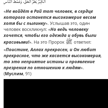
الْكِبْرُ بَطَرُ الْحَقِّ، وَغَمْطُ النَّاسِ
«
Не войдёт в Рай тот человек, в сердце
которого останется высокомерие весом
хотя бы с пылинку
». Услышав это, один
человек воскликнул: «
Но ведь человеку
хочется, чтобы его одежда и обувь были
ﷺ
красивыми!
». На это Пророк
ответил:
«
Поистине, Аллах прекрасен, и Он любит
прекрасное, что же касается высокомерия,
то это неприятие истины и проявление
презрения по отношению к людям
».
(
Муслим
, 91)