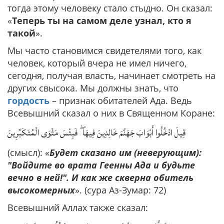
тогда этому человеку стало стыдно. Он сказал:
«
Теперь ты на самом деле узнал, кто я
такой
».
Мы часто становимся свидетелями того, как
человек, который вчера не имел ничего,
сегодня, получая власть, начинает смотреть на
других свысока. Мы должны знать, что
гордость
– признак обитателей Ада. Ведь
Всевышний сказал о них в Священном Коране:
قِيلَ ادْخُلُوا أَبْوَابَ جَهَنَّمَ خَالِدِينَ فِيهَا ۖ فَبِئْسَ مَثْوَى الْمُتَكَبِّرِينَ
(смысл): «
Будет сказано им (неверующим):
"Войдите во врата Геенны Ада и будьте
вечно в ней!". И как же скверна обитель
высокомерных
». (сура Аз-Зумар: 72)
Всевышний Аллах также сказал: