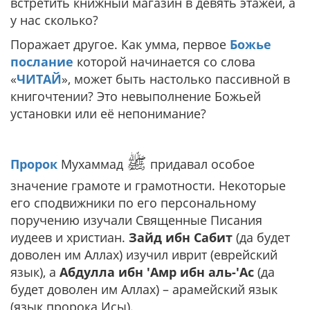
встретить книжный магазин в девять этажей, а
у нас сколько?
Поражает другое. Как умма, первое
Божье
послание
которой начинается со слова
«
ЧИТАЙ
», может быть настолько пассивной в
книгочтении? Это невыполнение Божьей
установки или её непонимание?
ﷺ
Пророк
Мухаммад
придавал особое
значение грамоте и грамотности. Некоторые
его сподвижники по его персональному
поручению изучали Священные Писания
иудеев и христиан.
Зайд ибн Сабит
(да будет
доволен им Аллах) изучил иврит (еврейский
язык), а
Абдулла ибн 'Амр ибн аль-'Ас
(да
будет доволен им Аллах) – арамейский язык
(язык пророка Исы).