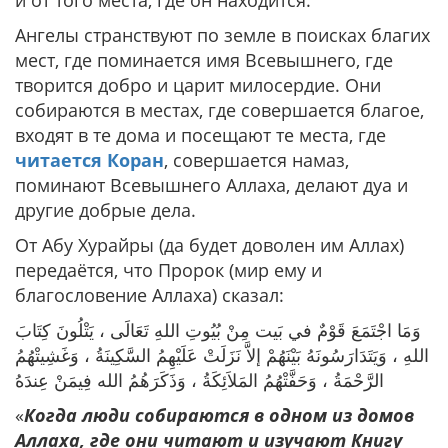
и от того места, где он находится.
Ангелы странствуют по земле в поисках благих
мест, где поминается имя Всевышнего, где
творится добро и царит милосердие. Они
собираются в местах, где совершается благое,
входят в те дома и посещают те места, где
читается Коран
, совершается намаз,
поминают Всевышнего Аллаха, делают дуа и
другие добрые дела.
От Абу Хурайры (да будет доволен им Аллах)
передаётся, что Пророк (мир ему и
благословение Аллаха) сказал:
وَمَا اجْتَمَعَ قَوْمٌ في بَيت مِنْ بُيُوتِ اللهِ تَعَالَى ، يَتْلُونَ كِتَابَ
اللهِ ، وَيَتَدَارَسُونَهُ بَيْنَهُمْ إلاَّ نَزَلَتْ عَلَيْهِمُ السَّكِينَةُ ، وَغَشِيتْهُمُ
الرَّحْمَةُ ، وَحَفَّتْهُمُ المَلاَئِكَةُ ، وَذَكَرَهُمُ الله فِيمَنْ عِندَهُ
«
Когда люди собираются в одном из домов
Аллаха, где они читают и изучают Книгу