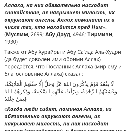
Аллаха, на них обязательно нисходит
спокойствие, их накрывает милость, их
окружают ангелы, Аллах поминает их в
числе тех, кто находится пред Ним
».
(
Муслим
, 2699;
Абу Дауд
, 4946;
Тирмизи
,
1930)
Также от Абу Хурайры и Абу Са‘ида Аль-Худри
(да будет доволен ими обоими Аллах)
передаётся, что Посланник Аллаха (мир ему и
благословение Аллаха) сказал:
لَا يَقْعُدُ قَوْمٌ يَذْكُرُونَ اللهَ عَزَّ وَجَلَّ إِلَّا حَفَّتْهُمُ الْمَلَائِكَةُ،
وَغَشِيَتْهُمُ الرَّحْمَةُ، وَنَزَلَتْ عَلَيْهِمِ السَّكِينَةُ، وَذَكَرَهُمُ اللهُ
فِيمَنْ عِنْدَهُ
«
Когда люди сидят, поминая Аллаха, их
обязательно окружают ангелы, их
накрывает милость, на них нисходит
сакина (спокойствие), и Аллах называет их в