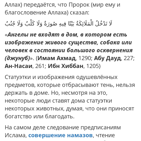
Аллах) передаётся, что Пророк (мир ему и
благословение Аллаха) сказал:
لَا تَدْخُلُ الْمَلَائِكَةُ بَيْتًا فِيهِ صُورَةٌ وَلَا كَلْبٌ وَلَا جُنُبٌ
«
Ангелы не входят в дом, в котором есть
изображение живого существа, собака или
человек в состоянии большого осквернения
(джунуб)
». (
Имам Ахмад
, 1290;
Абу Дауд
, 227;
Ан-Насаи
, 261;
Ибн Хиббан
, 1205)
Статуэтки и изображения одушевлённых
предметов, которые отбрасывают тень, нельзя
держать в доме. Но, несмотря на это,
некоторые люди ставят дома статуэтки
некоторых животных, думая, что они приносят
богатство или благодать.
На самом деле следование предписаниям
Ислама,
совершение намазов
, чтение