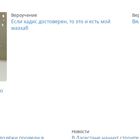
Вероучение
Ве
Если хадис достоверен, то это и есть мой
Вя
мазхаб
то
Новости
лодёжи провели в
В Дагестане начнут строит