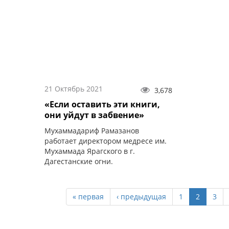
21 Октябрь 2021
3,678
«Если оставить эти книги,
они уйдут в забвение»
Мухаммадариф Рамазанов
работает директором медресе им.
Мухаммада Ярагского в г.
Дагестанские огни.
« первая
‹ предыдущая
1
2
3