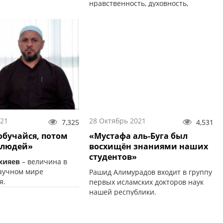
нравственность, духовность,
религиозные знания – это явления
наших дней.
021
28 Октябрь 2021
7,325
4,531
обучайся, потом
«Мустафа аль-Буга был
 людей»
восхищён знаниями наших
студентов»
хияев
– величина в
аучном мире
Рашид Алимурадов входит в группу
я.
первых исламских докторов наук
нашей республики.