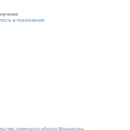
роучение
лость в поклонении
ельство северного обхода Махачкалы