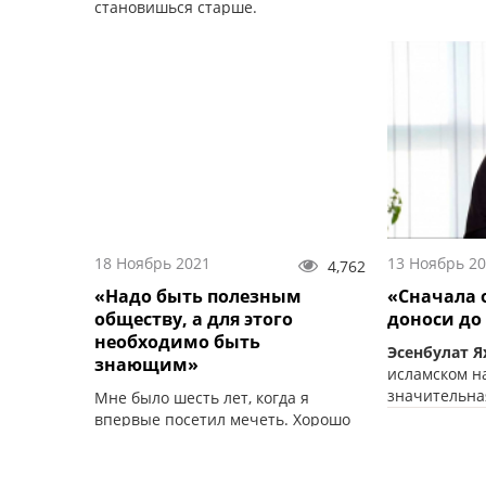
становишься старше.
18 Ноябрь 2021
13 Ноябрь 2
4,762
«Надо быть полезным
«Сначала 
обществу, а для этого
доноси до
необходимо быть
Эсенбулат Я
знающим»
исламском н
значительна
Мне было шесть лет, когда я
впервые посетил мечеть. Хорошо
помню этот момент.