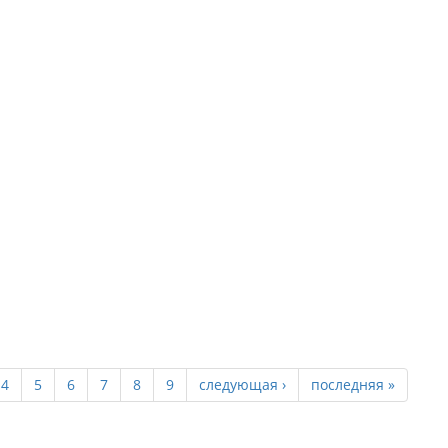
4
5
6
7
8
9
следующая ›
последняя »