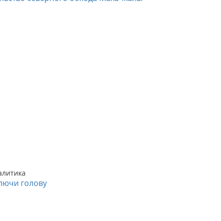
алитика
лючи голову