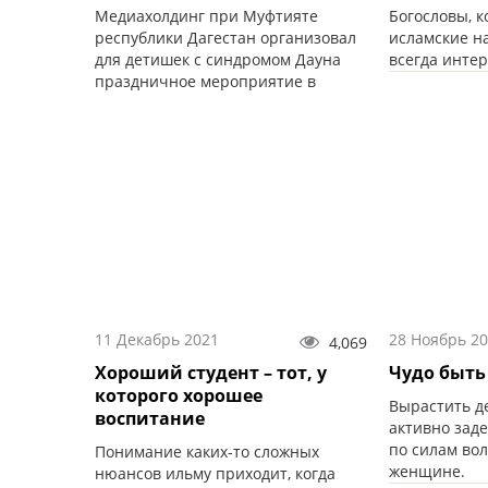
Медиахолдинг при Муфтияте
Богословы, 
республики Дагестан организовал
исламские н
для детишек с синдромом Дауна
всегда инте
праздничное мероприятие в
конном клубе «Зебра».
11 Декабрь 2021
28 Ноябрь 2
4,069
Хороший студент – тот, у
Чудо быть
которого хорошее
Вырастить де
воспитание
активно заде
по силам во
Понимание каких-то сложных
женщине.
нюансов ильму приходит, когда