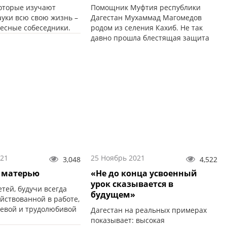
которые изучают
Помощник Муфтия республики
ауки всю свою жизнь –
Дагестан Мухаммад Магомедов
ресные собеседники.
родом из селения Кахиб. Не так
давно прошла блестящая защита
его докторской диссертации.
021
25 Ноябрь 2021
3,048
4,522
 матерью
«Не до конца усвоенный
урок сказывается в
тей, будучи всегда
будущем»
йствованной в работе,
левой и трудолюбивой
Дагестан на реальных примерах
показывает: высокая