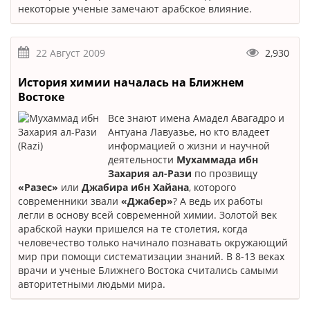
некоторые ученые замечают арабское влияние.
22 Август 2009
2,930
История химии началась на Ближнем
Востоке
Все знают имена Амадел Авагадро и
Антуана Лавуазье, но кто владеет
информацией о жизни и научной
деятельности
Мухаммада ибн
Захария ал-Рази
по прозвищу
«Разес»
или
Джабира ибн Хайана
, которого
современники звали
«Джабер»
? А ведь их работы
легли в основу всей современной химии. Золотой век
арабской науки пришелся на те столетия, когда
человечество только начинало познавать окружающий
мир при помощи систематизации знаний. В 8-13 веках
врачи и ученые Ближнего Востока считались самыми
авторитетными людьми мира.