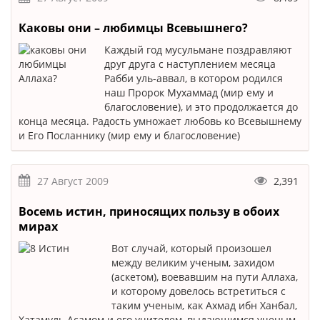
Каковы они – любимцы Всевышнего?
Каждый год мусульмане поздравляют
друг друга с наступлением месяца
Рабби уль-аввал, в котором родился
наш Пророк Мухаммад (мир ему и
благословение), и это продолжается до
конца месяца. Радость умножает любовь ко Всевышнему
и Его Посланнику (мир ему и благословение)
27 Август 2009
2,391
Восемь истин, приносящих пользу в обоих
мирах
Вот случай, который произошел
между великим ученым, захидом
(аскетом), воевавшим на пути Аллаха,
и которому довелось встретиться с
таким ученым, как Ахмад ибн Ханбал,
Хатамуль Асамом и его учителем, выдающимся ученым