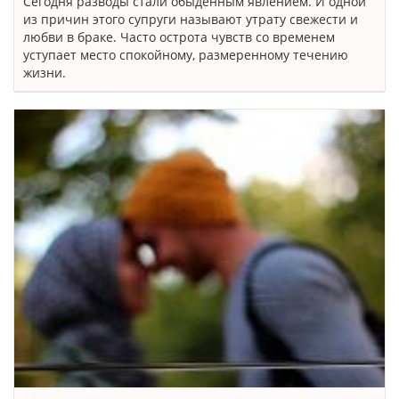
Сегодня разводы стали обыденным явлением. И одной
из причин этого супруги называют утрату свежести и
любви в браке. Часто острота чувств со временем
уступает место спокойному, размеренному течению
жизни.