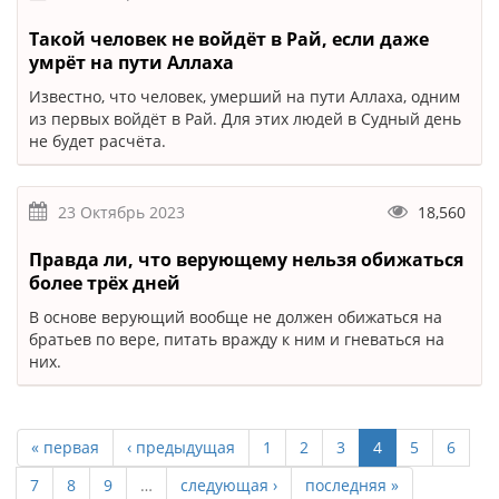
Такой человек не войдёт в Рай, если даже
умрёт на пути Аллаха
Известно, что человек, умерший на пути Аллаха, одним
из первых войдёт в Рай. Для этих людей в Судный день
не будет расчёта.
23 Октябрь 2023
18,560
Правда ли, что верующему нельзя обижаться
более трёх дней
В основе верующий вообще не должен обижаться на
братьев по вере, питать вражду к ним и гневаться на
них.
« первая
‹ предыдущая
1
2
3
4
5
6
7
8
9
…
следующая ›
последняя »