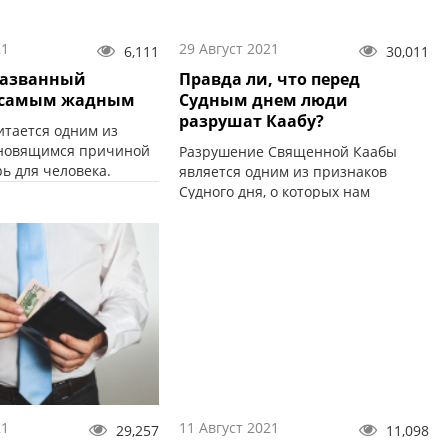
21
29 Август 2021
6,111
30,011
названный
Правда ли, что перед
 самым жадным
Судным днем люди
разрушат Каабу?
итается одним из
ановящимся причиной
Разрушение Священной Каабы
ь для человека.
является одним из признаков
Судного дня, о которых нам
рассказал Пророк (мир ему и
благословение Аллаха).
21
11 Август 2021
29,257
11,098