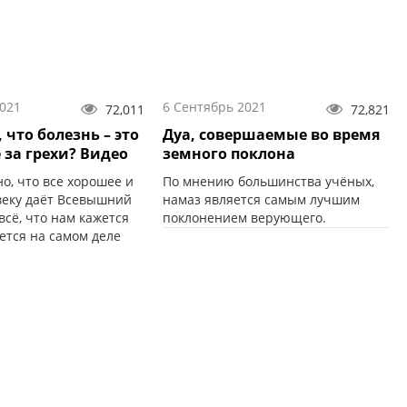
2021
6 Сентябрь 2021
72,011
72,821
 что болезнь – это
Дуа, совершаемые во время
 за грехи? Видео
земного поклона
о, что все хорошее и
По мнению большинства учёных,
веку даёт Всевышний
намаз является самым лучшим
 всё, что нам кажется
поклонением верующего.
ется на самом деле
..