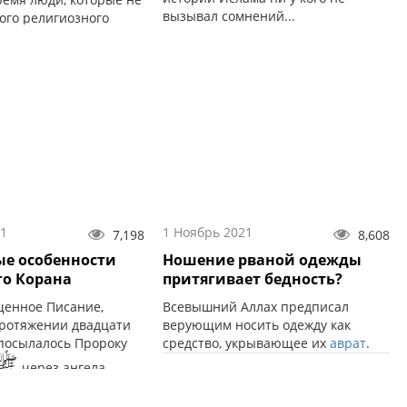
вызывал сомнений...
ого религиозного
 отвечают на все
занные с религией.
21
1 Ноябрь 2021
7,198
8,608
е особенности
Ношение рваной одежды
о Корана
притягивает бедность?
щенное Писание,
Всевышний Аллах предписал
протяжении двадцати
верующим носить одежду как
спосылалось Пророку
средство, укрывающее их
аврат
.
ﷺ
через ангела
р ему).