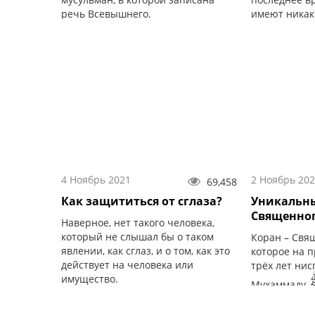
речь Всевышнего.
имеют никак
образования,
вопросы, свя
4 Ноябрь 2021
2 Ноябрь 20
69,458
Как защититься от сглаза?
Уникальны
Священног
Наверное, нет такого человека,
который не слышал бы о таком
Коран – Свя
явлении, как сглаз, и о том, как это
которое на 
действует на человека или
трёх лет ни
имущество.
Мухаммаду
Джибриля (ми