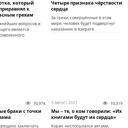
отка, который
Четыре признака чёрствости
сердца
асным грехам
За грехи, совершённые в этом
мире, человек будет подвергнут
жнейших вопросов в
наказанию в Ахирате.
щего является
озволенного
1
3 Август 2021
70,974
10,319
ые браки с точки
Мы – те, о ком говорили: «Их
лама
книгами будут их сердца»
прещено заключать
Коран ниспосылался аятами,