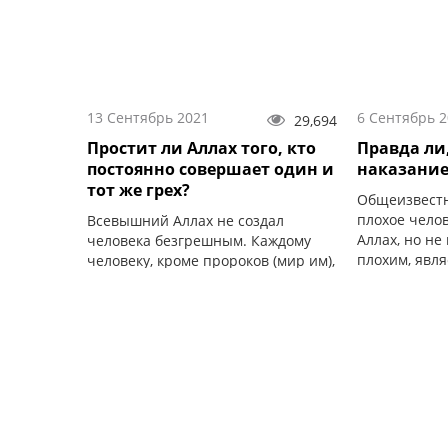
13 Сентябрь 2021
6 Сентябрь 
29,694
Простит ли Аллах того, кто
Правда ли,
постоянно совершает один и
наказание
тот же грех?
Общеизвестн
плохое чело
Всевышний Аллах не создал
Аллах, но не
человека безгрешным. Каждому
плохим, явля
человеку, кроме пророков (мир им),
для нас злом.
свойственно ошибаться.