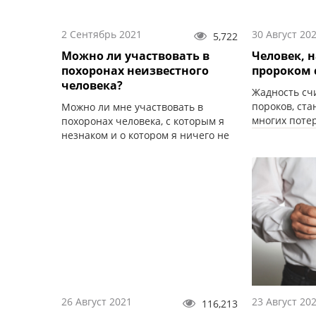
2 Сентябрь 2021
30 Август 20
5,722
Можно ли участвовать в
Человек, 
похоронах неизвестного
пророком
человека?
Жадность сч
пороков, ст
Можно ли мне участвовать в
многих потер
похоронах человека, с которым я
незнаком и о котором я ничего не
знал?
26 Август 2021
23 Август 20
116,213