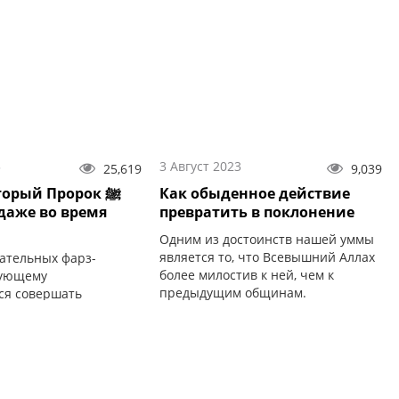
3
3 Август 2023
25,619
9,039
орый Пророк ﷺ
Как обыденное действие
даже во время
превратить в поклонение
Одним из достоинств нашей уммы
является то, что Всевышний Аллах
ательных фарз-
более милостив к ней, чем к
рующему
предыдущим общинам.
ся совершать
ьные
суннат-намазы
.