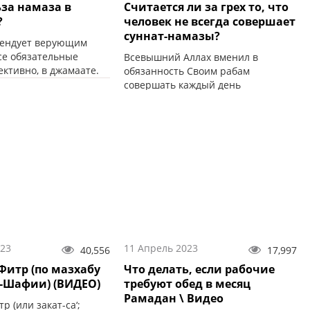
ьза намаза в
Считается ли за грех то, что
?
человек не всегда совершает
суннат-намазы?
мендует верующим
се обязательные
Всевышний Аллах вменил в
ктивно, в джамаате.
обязанность Своим рабам
совершать каждый день
пятикратный обязательный намаз.
023
11 Апрель 2023
40,556
17,997
Фитр (по мазхабу
Что делать, если рабочие
-Шафии) (ВИДЕО)
требуют обед в месяц
Рамадан \ Видео
р (или закат-са‘;