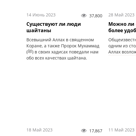
14 Июнь 2023
28 Май 2023
37,800
Существуют ли люди
Можно ли 
шайтаны
более удо
Всевышний Аллах в священном
Общеизвестн
Коране, а также Пророк Мухаммад
одним из ст
(ﷺ) в своих хадисах поведали нам
Аллах возло
обо всех качествах шайтана.
18 Май 2023
11 Май 2023
17,867