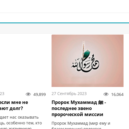
23
27 Сентябрь 2023
49,899
16,064
если мне не
Пророк Мухаммад ﷺ -
ют долг?
последнее звено
пророческой миссии
дает нас оказывать
ь, особенно тем, кто
Пророк Мухаммад (мир ему и
дную жизненную
благословение) является