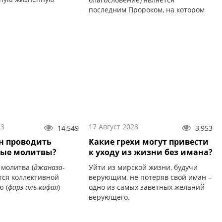
последним Пророком, на котором
завершается пророчество и после
него не может быть Божьего
посланца.
23
17 Август 2023
14,549
3,953
н проводить
Какие грехи могут привести
ные молитвы?
к уходу из жизни без имана?
молитва (
джаназа-
Уйти из мирской жизни, будучи
ется коллективной
верующим, не потеряв свой иман –
ю (
фарз аль-кифая
)
одно из самых заветных желаний
верующего.