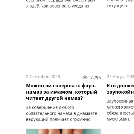
ситуацию.
людей, как опасность ухода из
жизни без имана. По этой причине
льются их слезы и боятся их
сердца.
2 Сентябрь 2023
27 Август 20
7,296
Можно ли совершать фарз-
Кто долже
намаз за имамом, который
заупокой
читает другой намаз?
Заупокойная 
намаз
) явля
За совершение любого
обязанность
обязательного намаза в джамаате
мусульман.
верующий получает огромную
награду.