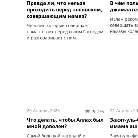
Правда ли, что нельзя
В чём пол
проходить перед человеком,
джамаате
совершающим намаз?
Ислам реко
совершать в
Человек, который совершает
намазы колле
намаз, стоит перед своим Господом
и разговаривает с ним.
29 Апрель 2023
21 Апрель 2
9,276
Что делать, чтобы Аллах был
Закят-уль-
мной доволен?
имама аш
Самой большой наградой и
Закят-уль-фит