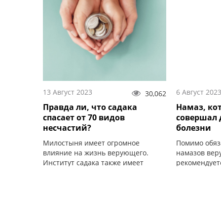
13 Август 2023
6 Август 202
30,062
Правда ли, что садака
Намаз, кот
спасает от 70 видов
совершал 
несчастий?
болезни
Милостыня имеет огромное
Помимо обяз
влияние на жизнь верующего.
намазов ве
Институт садака также имеет
рекомендует
большое значение для общества.
дополнител