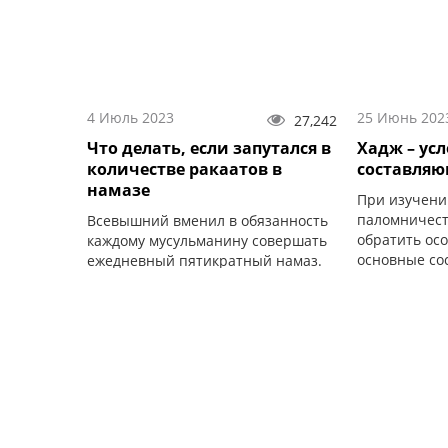
4 Июль 2023
25 Июнь 202
27,242
Что делать, если запутался в
Хадж – ус
количестве ракаатов в
составля
намазе
При изучени
паломничест
Всевышний вменил в обязанность
обратить ос
каждому мусульманину совершать
основные со
ежедневный пятикратный намаз.
без выполне
является де