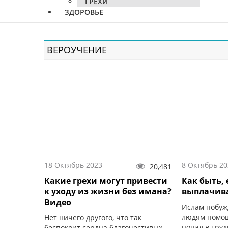
ГРЕХИ
ЗДОРОВЬЕ
ВЕРОУЧЕНИЕ
18 Октябрь 2023
8 Октябрь 20
20,481
Какие грехи могут привести
Как быть, 
к уходу из жизни без имана?
выплачива
Видео
Ислам побуж
людям помощ
Нет ничего другого, что так
попал в тру
беспокоит сердца благочестивых