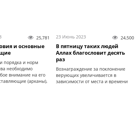
3
23 Июнь 2023
25,781
24,500
ловия и основные
В пятницу таких людей
ющие
Аллах благословит десять
раз
и порядка и норм
ва необходимо
Вознаграждение за поклонение
обое внимание на его
верующих увеличивается в
ставляющие (арканы),
зависимости от места и времени
ния которых хадж не
его совершения.
йствительным.