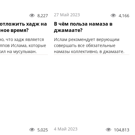
27 Май 2023
8,227
4,166
отложить хадж на
В чём польза намаза в
бное время?
джамаате?
о, что хадж является
Ислам рекомендует верующим
олпов Ислама, которые
совершать все обязательные
жил на мусульман.
намазы коллективно, в джамаате.
4 Май 2023
5,025
104,813