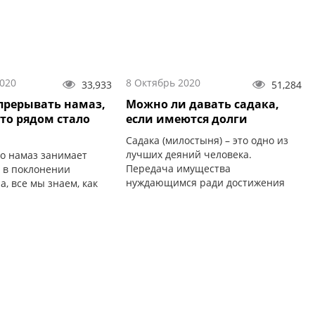
2020
8 Октябрь 2020
33,933
51,284
прерывать намаз,
Можно ли давать садака,
-то рядом стало
если имеются долги
Садака (милостыня) – это одно из
лучших деяний человека.
то намаз занимает
Передача имущества
о в поклонении
нуждающимся ради достижения
, все мы знаем, как
довольства Всевышнего Аллаха с
я верующего.
целью...