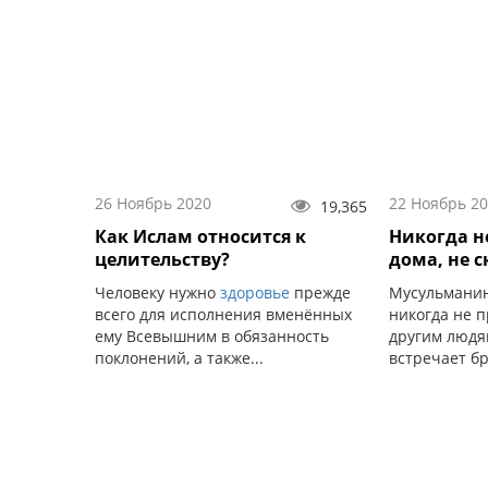
26 Ноябрь 2020
22 Ноябрь 2
19,365
Как Ислам относится к
Никогда н
целительству?
дома, не с
Человеку нужно
здоровье
прежде
Мусульманин
всего для исполнения вменённых
никогда не 
ему Всевышним в обязанность
другим людя
поклонений, а также...
встречает бр
говорит «Асс