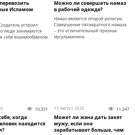
перевозить
Можно ли совершать намаз
ные Исламом
в рабочей одежде?
Намаз является опорой религии.
Совершение пятикратного намаза
оздатель устроил
– это отличительный признак
что люди занимаются
мусульманина.
я себя взаимообменом
ей и услуг
 обмена, покупки и
20
13 Август 2020
10,331
11,247
себя, когда
Может ли жена дать закят
еловек находится
мужу, если она
и?
зарабатывает больше, чем