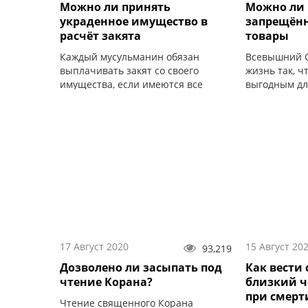
Можно ли принять
Можно ли 
украденное имущество в
запрещён
расчёт закята
товары
Каждый мусульманин обязан
Всевышний С
выплачивать закят со своего
жизнь так, 
имущества, если имеются все
выгодным дл
условия для вменения ему в
товаров, вещ
обязанность выплаты закята.
посредством
продажи.
17 Август 2020
15 Август 20
93,219
Дозволено ли засыпать под
Как вести 
чтение Корана?
близкий ч
при смерт
Чтение священного Корана