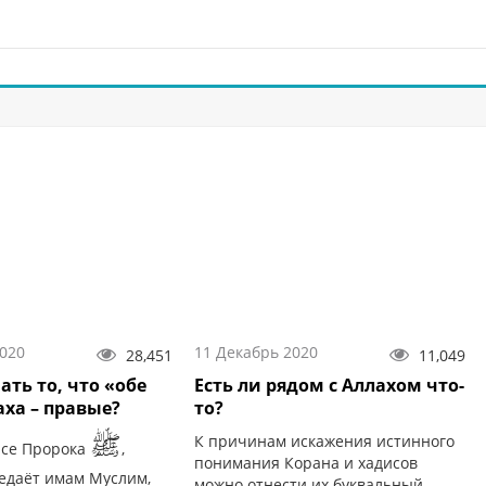
2020
11 Декабрь 2020
28,451
11,049
ть то, что «обе
Есть ли рядом с Аллахом что-
аха – правые?
то?
ﷺ
К причинам искажения истинного
исе Пророка
,
понимания Корана и хадисов
едаёт имам Муслим,
можно отнести их буквальный