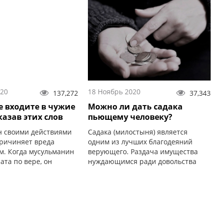
020
18 Ноябрь 2020
137,272
37,343
е входите в чужие
Можно ли дать садака
казав этих слов
пьющему человеку?
 своими действиями
Садака (милостыня) является
причиняет вреда
одним из лучших благодеяний
м. Когда мусульманин
верующего. Раздача имущества
ата по вере, он
нуждающимся ради довольства
аляму ʻалайкум».
Всевышнего Аллаха...