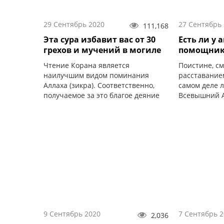
29 Сентябрь 2020
27 Сентябрь
111,168
Эта сура избавит вас от 30
Есть ли у 
грехов и мучений в могиле
помощник
Чтение Корана является
Поистине, см
наилучшим видом поминания
расставанием
Аллаха (зикра). Соответственно,
самом деле 
получаемое за это благое деяние
Всевышний А
вознаграждение также высока.
каждая живая
9 Сентябрь 2020
7 Сентябрь 
2,036