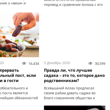
ние о «
ямин
» и
перевод и сравнение Аллаха с его
ха.
творениями.
20
5 Декабрь 2020
16,434
30,599
прервать
Правда ли, что лучшее
льный пост, если
садака – это то, которое дано
и в гости
родственникам?
обязательного и
Всевышний Аллах предписал
о поста является
своим рабам давать садака во
жнейших обязанностей
благо сохранения общества и
сохранения и очищения их
имущества.