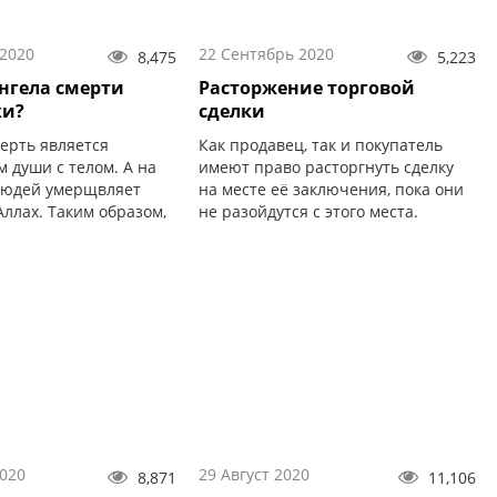
 2020
22 Сентябрь 2020
8,475
5,223
ангела смерти
Расторжение торговой
и?
сделки
ерть является
Как продавец, так и покупатель
 души с телом. А на
имеют право расторгнуть сделку
людей умерщвляет
на месте её заключения, пока они
ллах. Таким образом,
не разойдутся с этого места.
 душа вкусит смерть.
2020
29 Август 2020
8,871
11,106