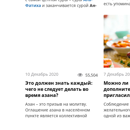
есть упомина
Фатиха
и заканчивается сурой
Ан-
«
ядайн
» Алла
Нас
.
10 Декабрь 2020
7 Декабрь 20
55,504
Это должен знать каждый:
Можно ли 
чего не следует делать во
дополните
время азана?
пригласил
Азан – это призыв на молитву.
Соблюдение 
Оглашение азана в населённом
желательног
пункте является коллективной
одной из ва
обязанностью.
верующего.