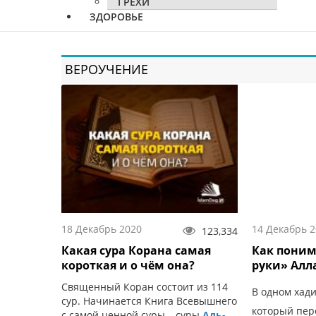
ГРЕХИ
ЗДОРОВЬЕ
ВЕРОУЧЕНИЕ
18 Декабрь 2020
14 Декабрь 
123,334
Какая сура Корана самая
Как понима
короткая и о чём она?
руки» Алл
Священный Коран состоит из 114
В одном хад
сур. Начинается Книга Всевышнего
который пер
с самой ценной суры – суры
Аль-