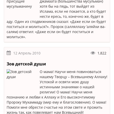
джамаата (большинства мусульман)
хотя бы на пядь, тот выйдет из
Ислама, если не покается, а кто будет
нести ересь, то, конечно же, будет в
аду. Один из сподвижников сказал: «Даже если он будет
поститься и молиться?». Пророк (салляллаху ‘аляйхи ва-
салям) ответил: «Даже если он будет поститься и
молиться».
12 Апрель 2010
1,822
Зов детской души
О мама! Научи меня повиноваться
нашему Творцу – Всевышнему Аллаху!
Успокой и освяти мою душу
истинными знаниями о нашей
религии! О мама! Научи меня
познанию и любви к Аллаху и Его высокочтимому
Пророку Мухаммаду (мир ему и благословение). О мама!
Помоги мне обрести счастье на этом свете и прожить
жизнь так, как повелевает нам Всевышний!