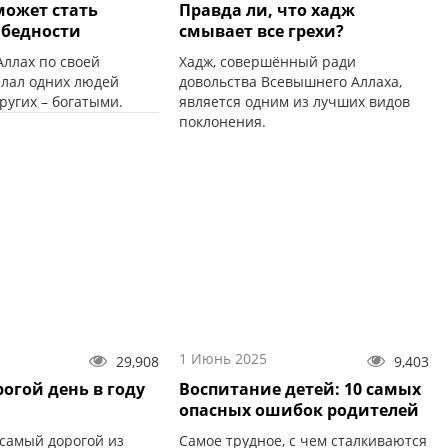
может стать
Правда ли, что хадж
 бедности
смывает все грехи?
ллах по своей
Хадж, совершённый ради
елал одних людей
довольства Всевышнего Аллаха,
ругих – богатыми.
является одним из лучших видов
поклонения.
1 Июнь 2025
29,908
9,403
огой день в году
Воспитание детей: 10 самых
опасных ошибок родителей
самый дорогой из
Самое трудное, с чем сталкиваются