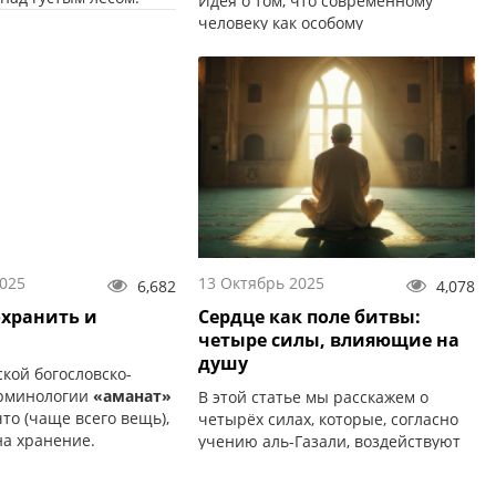
Идея о том, что современному
человеку как особому
божественному существу грозит
духовное и физическое
уничтожение...
2025
13 Октябрь 2025
6,682
4,078
охранить и
Сердце как поле битвы:
четыре силы, влияющие на
душу
кой богословско-
ерминологии
«аманат»
В этой статье мы расскажем о
то (чаще всего вещь),
четырёх силах, которые, согласно
на хранение.
учению аль-Газали, воздействуют
на душу человека.