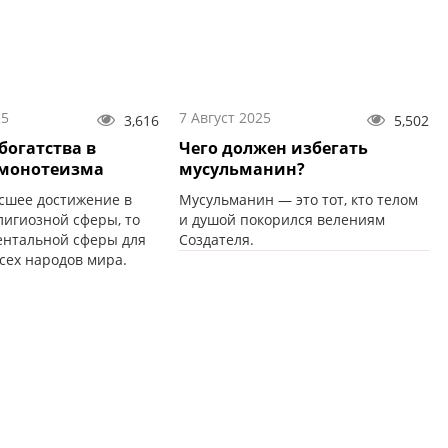
25
7 Август 2025
3,616
5,502
богатства в
Чего должен избегать
 монотеизма
мусульманин?
шее достижение в
Мусульманин — это тот, кто телом
лигиозной сферы, то
и душой покорился велениям
ентальной сферы для
Создателя.
сех народов мира.