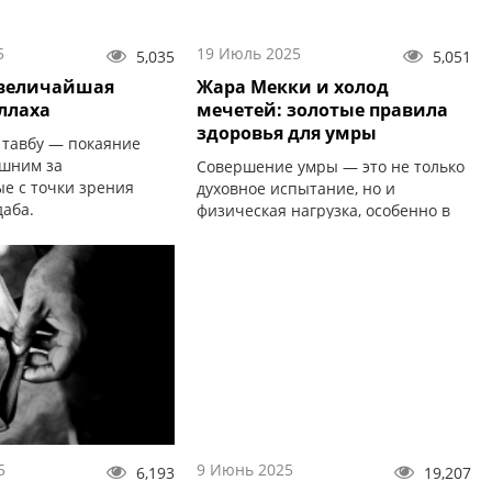
5
19 Июль 2025
5,035
5,051
 величайшая
Жара Мекки и холод
ллаха
мечетей: золотые правила
здоровья для умры
 тавбу — покаяние
шним за
Совершение умры — это не только
е с точки зрения
духовное испытание, но и
даба.
физическая нагрузка, особенно в
условиях экстремальных
температур.
5
9 Июнь 2025
6,193
19,207