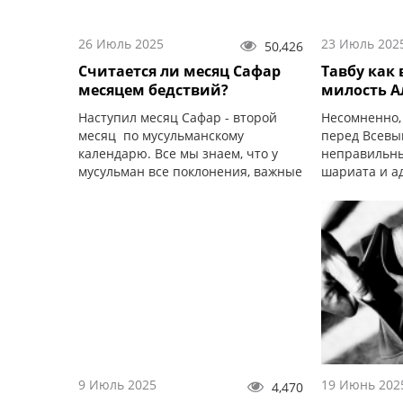
26 Июль 2025
23 Июль 202
50,426
Считается ли месяц Сафар
Тавбу как
месяцем бедствий?
милость А
Наступил месяц Сафар - второй
Несомненно,
месяц по мусульманскому
перед Всевы
календарю. Все мы знаем, что у
неправильны
мусульман все поклонения, важные
шариата и а
даты и события связаны именно с
лунным календарем.
9 Июль 2025
19 Июнь 202
4,470