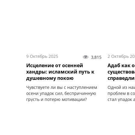
9 Октябрь 2025
2 Октябрь 20
3,815
Исцеление от осенней
Адаб как 
хандры: исламский путь к
существов
душевному покою
справедли
Чувствуете ли вы с наступлением
Одной из на
осени упадок сил, беспричинную
проблем в с
грусть и потерю мотивации?
стал упадок 
это проявляе
поколения.