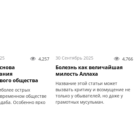
25
30 Сентябрь 2025
4,257
4,766
основа
Болезнь как величайшая
ания
милость Аллаха
вого общества
Название этой статьи может
вызвать критику и возмущение не
иболее острых
только у обывателей, но даже у
овременном обществе
грамотных мусульман.
адаба. Особенно ярко
тся у молодого