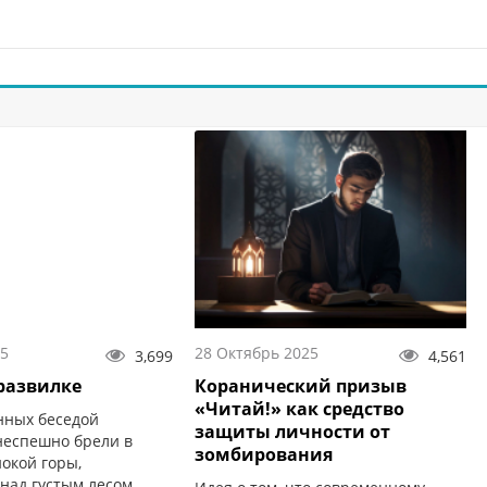
25
28 Октябрь 2025
3,699
4,561
 развилке
Коранический призыв
«Читай!» как средство
нных беседой
защиты личности от
неспешно брели в
зомбирования
окой горы,
над густым лесом.