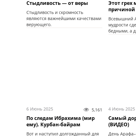
Стыдливость — от веры
Этот грех 
причиной
Стыдливость и скромность
являются важнейшими качествами
Всевышний А
верующего.
мудрости сд
бедными, а д
6 Июнь 2025
4 Июнь 2025
5,161
По следам Ибрахима (мир
Cамый дор
ему). Курбан-байрам
(ВИДЕО)
Вот и наступил долгожданный для
День Арафа–