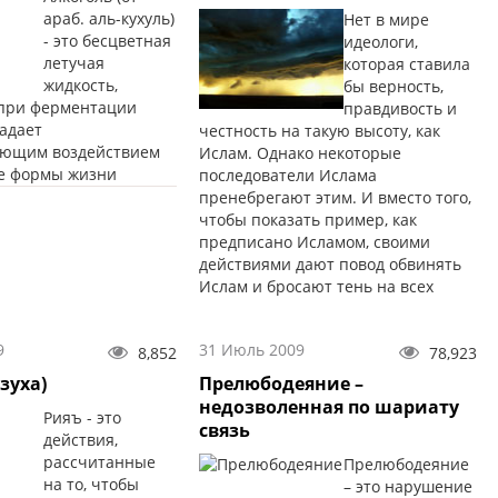
араб. аль-кухуль)
Нет в мире
- это бесцветная
идеологи,
летучая
которая ставила
жидкость,
бы верность,
при ферментации
правдивость и
ладает
честность на такую высоту, как
ующим воздействием
Ислам. Однако некоторые
е формы жизни
последователи Ислама
пренебрегают этим. И вместо того,
чтобы показать пример, как
предписано Исламом, своими
действиями дают повод обвинять
Ислам и бросают тень на всех
мусульман
9
31 Июль 2009
8,852
78,923
зуха)
Прелюбодеяние –
недозволенная по шариату
Рияъ - это
связь
действия,
рассчитанные
Прелюбодеяние
на то, чтобы
– это нарушение