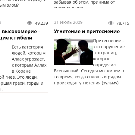
забывая об этом, принимают
ым злом?
участие в них.
9
31 Июль 2009
49,239
78,715
и высокомерие –
Угнетение и притеснение
щие к гибели
Притеснение –
это нарушение
Есть категория
тех границ,
людей, которым
которые
Аллах угрожает,
определил
к которым Аллах
Всевышний. Сегодня мы живем в
в Коране
то время, когда сплошь и рядом
й гнев. Это люди,
происходят угнетения (зульму)
ршая грехи, горды и
ы.