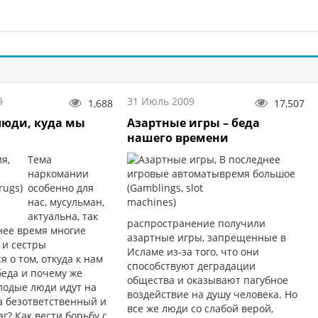
9
31 Июль 2009
1,688
17,507
люди, куда мы
Азартные игры – беда
нашего времени
Тема
В последнее
наркомании
время большое
особенно для
нас, мусульман,
актуальна, так
распространение получили
нее время многие
азартные игры, запрещенные в
 и сестры
Исламе из-за того, что они
 о том, откуда к нам
способствуют деградации
беда и почему же
общества и оказывают пагубное
лодые люди идут на
воздействие на душу человека. Но
а безответственный и
все же люди со слабой верой,
? Как вести борьбу с