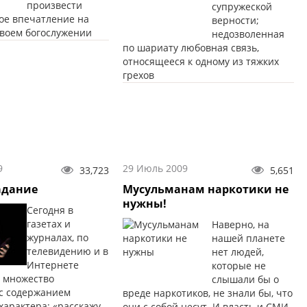
произвести
супружеской
ое впечатление на
верности;
своем богослужении
недозволенная
по шариату любовная связь,
относящееся к одному из тяжких
грехов
9
29 Июль 2009
33,723
5,651
адание
Мусульманам наркотики не
нужны!
Сегодня в
газетах и
Наверно, на
журналах, по
нашей планете
телевидению и в
нет людей,
Интернете
которые не
 множество
слышали бы о
с содержанием
вреде наркотиков, не знали бы, что
характера: «расскажу
они с собой несут. И власть и СМИ,