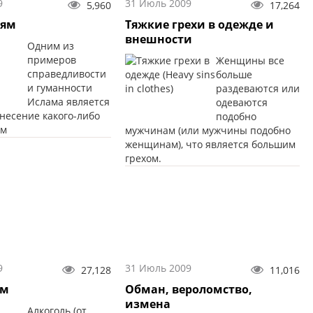
9
31 Июль 2009
5,960
17,264
дям
Тяжкие грехи в одежде и
внешности
Одним из
примеров
Женщины все
справедливости
больше
и гуманности
раздеваются или
Ислама является
одеваются
несение какого-либо
подобно
ям
мужчинам (или мужчины подобно
женщинам), что является большим
грехом.
9
31 Июль 2009
27,128
11,016
зм
Обман, вероломство,
измена
Алкоголь (от