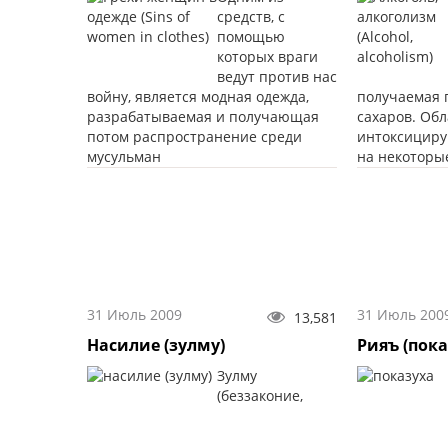
средств, с
помощью
которых враги
ведут против нас
войну, является модная одежда,
получаемая 
разрабатываемая и получающая
сахаров. Об
потом распространение среди
интоксицир
мусульман
на некоторы
31 Июль 2009
31 Июль 200
13,581
Насилие (зулму)
Рияъ (пока
Зулму
(беззаконие,