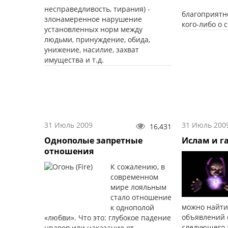
несправедливость, тирания) -
благоприятн
злонамеренное нарушение
кого-либо о 
установленных норм между
людьми, принуждение, обида,
унижение, насилие, захват
имущества и т.д.
31 Июль 2009
31 Июль 200
16,431
Однополые запретные
Ислам и г
отношения
К сожалению, в
современном
мире лояльным
стало отношение
можно найти
к однополой
объявлений 
«любви». Что это: глубокое падение
следующего 
нравов или наказание от