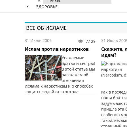
ГРЕХИ
ЗДОРОВЬЕ
ВСЕ ОБ ИСЛАМЕ
31 Июль 2009
31 Июль 200
7,129
Ислам против наркотиков
Скажите, 
идем?
Уважаемые
братья и сестры!
В этой статье мы
расскажем об
отношении
Ислама к наркотикам и о способах
защиты людей от этого зла.
как в послед
наши братья
задумываются
пришла эта 
особенно мо
такой, весьм
страшный шаг