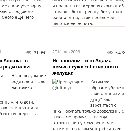
ниму порчу»; «верну
и врачи на всех уровнях кричат об
влю от родового
этом зле, бьют тревогу, без устали
и много еще чего
работают над этой проблемой,
пытаясь ее решить.
9
27 Июль 2009
21,950
6,478
 Аллаха - в
Не заполнит сын Адама
е родителей
ничего хуже собственного
желудка
Ныне ослушание
родителей стало
Каким же
настолько
образом уберечь
свой организм и
душу? Как
енным, что дети,
заботиться о
шаются и почитают
них? Покупать только дозволенные
 большая редкость
в Исламе продукты. Всегда
готовить пищу с омовением и
таким же образом употреблять ее