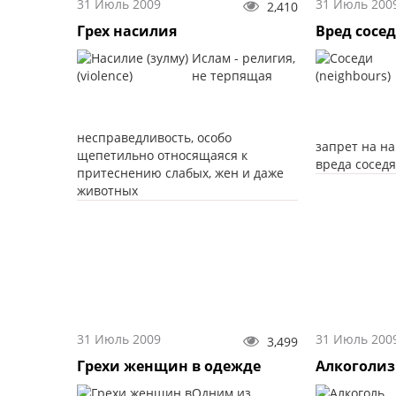
31 Июль 2009
31 Июль 200
2,410
Грех насилия
Вред сосе
Ислам - религия,
не терпящая
несправедливость, особо
запрет на на
щепетильно относящаяся к
вреда сосед
притеснению слабых, жен и даже
животных
31 Июль 2009
31 Июль 200
3,499
Грехи женщин в одежде
Алкоголи
Одним из