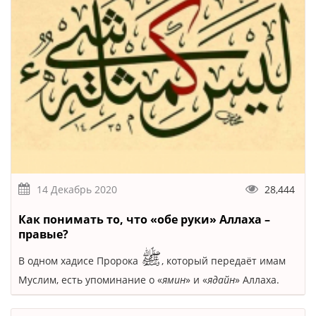
14 Декабрь 2020
28,444
Как понимать то, что «обе руки» Аллаха –
правые?
ﷺ
В одном хадисе Пророка
, который передаёт имам
Муслим, есть упоминание о «
ямин
» и «
ядайн
» Аллаха.