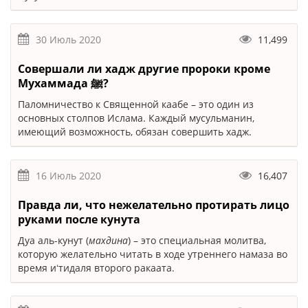
30 Июль 2020
11,499
Совершали ли хадж другие пророки кроме
Мухаммада ﷺ?
Паломничество к Священной каабе – это один из
основных столпов Ислама. Каждый мусульманин,
имеющий возможность, обязан совершить хадж.
16 Июль 2020
16,407
Правда ли, что нежелательно протирать лицо
руками после кунута
Дуа аль-кунут (
махдина
) – это специальная молитва,
которую желательно читать в ходе утреннего намаза во
время иʻтидаля второго ракаата.