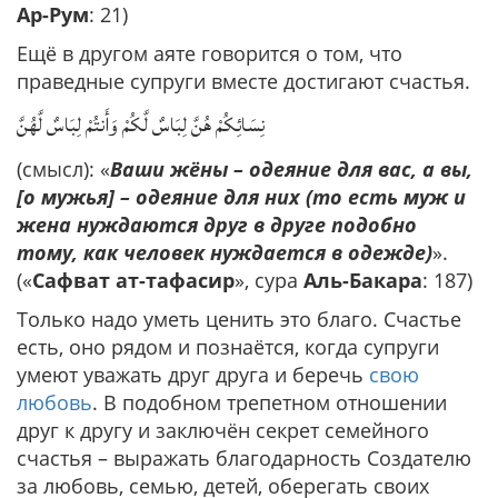
Ар-Рум
: 21)
Ещё в другом аяте говорится о том, что
праведные супруги вместе достигают счастья.
نِسَائِكُمْ هُنَّ لِبَاسٌ لَّكُمْ وَأَنتُمْ لِبَاسٌ لَّهُنَّ
(смысл): «
Ваши жёны – одеяние для вас, а вы,
[о мужья] – одеяние для них (то есть муж и
жена нуждаются друг в друге подобно
тому, как человек нуждается в одежде)
».
(«
Сафват ат-тафасир
», сура
Аль-Бакара
: 187)
Только надо уметь ценить это благо. Счастье
есть, оно рядом и познаётся, когда супруги
умеют уважать друг друга и беречь
свою
любовь
. В подобном трепетном отношении
друг к другу и заключён секрет семейного
счастья – выражать благодарность Создателю
за любовь, семью, детей, оберегать своих