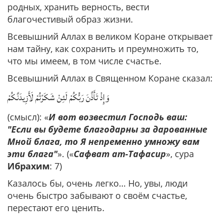
родных, хранить верность, вести
благочестивый образ жизни.
Всевышний Аллах в великом Коране открывает
нам тайну, как сохранить и преумножить то,
что мы имеем, в том числе счастье.
Всевышний Аллах в Священном Коране сказал:
وَإِذْ تَأَذَّنَ رَبُّكُمْ لَئِنْ شَكَرْتُمْ لَأَزِيدَنَّكُمْ
(смысл): «
И вот возвестил Господь ваш:
"Если вы будете благодарны за дарованные
Мной блага, то Я непременно умножу вам
эти блага"
». («
Сафват ат-Тафасир
», сура
Ибрахим
: 7)
Казалось бы, очень легко… Но, увы, люди
очень быстро забывают о своём счастье,
перестают его ценить.