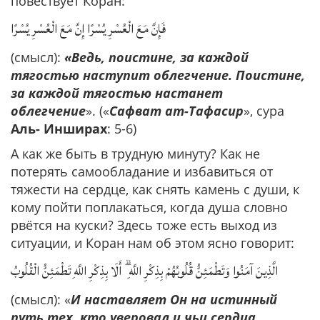
повествует Коран:
فَإِنَّ مَعَ الْعُسْرِ يُسْرًا إِنَّ مَعَ الْعُسْرِ يُسْرًا
(смысл):
«Ведь, поистине, за каждой
тягостью наступит облегчение. Поистине,
за каждой тягостью настанет
облегчение
». («
Сафват ат-Тафасир
», сура
Аль- Инширах
: 5-6)
А как же быть в трудную минуту? Как не
потерять самообладание и избавиться от
тяжести на сердце, как снять камень с души, к
кому пойти поплакаться, когда душа словно
рвётся на куски? Здесь тоже есть выход из
ситуации, и Коран нам об этом ясно говорит:
الَّذِينَ آمَنُوا وَتَطْمَئِنُّ قُلُوبُهُمْ بِذِكْرِ اللَّهِ ۗ أَلَا بِذِكْرِ اللَّهِ تَطْمَئِنُّ الْقُلُوبُ
(смысл): «
И наставляет Он на истинный
путь тех, кто уверовал и чьи сердца