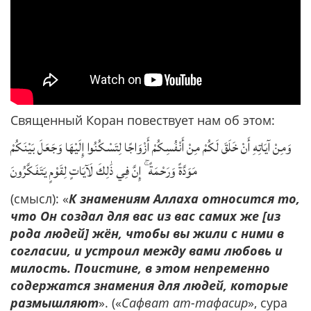
Священный Коран повествует нам об этом:
وَمِنْ آيَاتِهِ أَنْ خَلَقَ لَكُمْ مِنْ أَنْفُسِكُمْ أَزْوَاجًا لِتَسْكُنُوا إِلَيْهَا وَجَعَلَ بَيْنَكُمْ
مَوَدَّةً وَرَحْمَةً ۚ إِنَّ فِي ذَٰلِكَ لَآيَاتٍ لِقَوْمٍ يَتَفَكَّرُونَ
(смысл): «
К знамениям Аллаха относится то,
что Он создал для вас из вас самих же [из
рода людей] жён, чтобы вы жили с ними в
согласии, и устроил между вами любовь и
милость. Поистине, в этом непременно
содержатся знамения для людей, которые
размышляют
». («
Сафват ат-тафасир
», сура