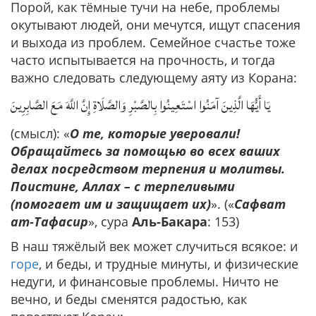
Порой, как тёмные тучи на небе, проблемы
окутывают людей, они мечутся, ищут спасения
и выхода из проблем. Семейное счастье тоже
часто испытывается на прочность, и тогда
важно следовать следующему аяту из Корана:
يَا أَيُّهَا الَّذِينَ آمَنُوا اسْتَعِينُوا بِالصَّبْرِ وَالصَّلَاةِ إِنَّ اللَّهَ مَعَ الصَّابِرِينَ
(смысл): «
О те, которые уверовали!
Обращайтесь за помощью во всех ваших
делах посредством терпения и молитвы.
Поистине, Аллах – с терпеливыми
(помогает им и защищает их)
». («
Сафват
ат-Тафасир
», сура
Аль-Бакара
: 153)
В наш тяжёлый век может случиться всякое: и
горе
, и беды, и трудные минуты, и физические
недуги, и финансовые проблемы. Ничто не
вечно, и беды сменятся радостью, как