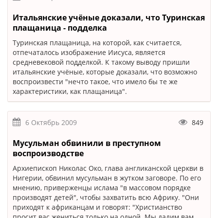
Итальянские учёные доказали, что Туринская
плащаница - подделка
Туринская плащаница, на которой, как считается,
отпечаталось изображение Иисуса, является
средневековой подделкой. К такому выводу пришли
итальянские учёные, которые доказали, что возможно
воспроизвести "нечто такое, что имело бы те же
характеристики, как плащаница".
6 Октябрь 2009
849
Мусульман обвинили в преступном
воспроизводстве
Архиепископ Николас Око, глава англиканской церкви в
Нигерии, обвинил мусульман в жутком заговоре. По его
мнению, приверженцы ислама "в массовом порядке
производят детей", чтобы захватить всю Африку. "Они
приходят к африканцам и говорят: "Христианство
просит вас жениться только на одной. Мы дадим вам