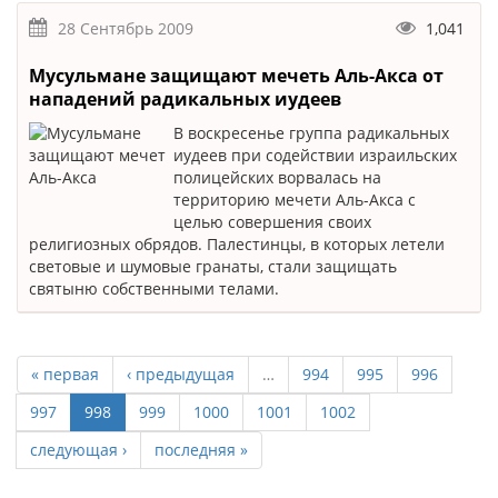
28 Сентябрь 2009
1,041
Мусульмане защищают мечеть Аль-Акса от
нападений радикальных иудеев
В воскресенье группа радикальных
иудеев при содействии израильских
полицейских ворвалась на
территорию мечети Аль-Акса с
целью совершения своих
религиозных обрядов. Палестинцы, в которых летели
световые и шумовые гранаты, стали защищать
святыню собственными телами.
« первая
‹ предыдущая
…
994
995
996
997
998
999
1000
1001
1002
следующая ›
последняя »