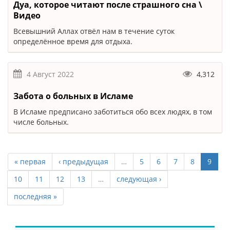
Дуа, которое читают после страшного сна \
Видео
Всевышний Аллах отвёл нам в течение суток
определённое время для отдыха.
4 Август 2022
4,312
Забота о больных в Исламе
В Исламе предписано заботиться обо всех людях, в том
числе больных.
« первая
‹ предыдущая
…
5
6
7
8
9
10
11
12
13
…
следующая ›
последняя »