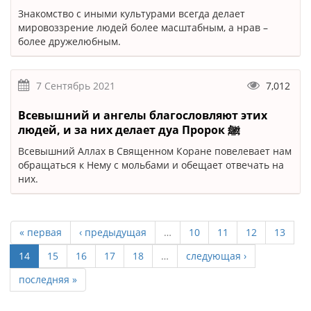
Знакомство с иными культурами всегда делает
мировоззрение людей более масштабным, а нрав –
более дружелюбным.
7 Сентябрь 2021
7,012
Всевышний и ангелы благословляют этих
людей, и за них делает дуа Пророк ﷺ
Всевышний Аллах в Священном Коране повелевает нам
обращаться к Нему с мольбами и обещает отвечать на
них.
« первая
‹ предыдущая
…
10
11
12
13
14
15
16
17
18
…
следующая ›
последняя »