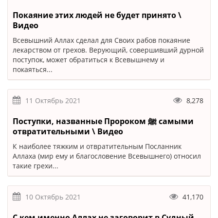
Покаяние этих людей не будет принято \
Видео
Всевышний Аллах сделал для Своих рабов покаяние
лекарством от грехов. Верующий, совершивший дурной
поступок, может обратиться к Всевышнему и
покаяться...
11 Октябрь 2021
8,278
Поступки, названные Пророком ﷺ самыми
отвратительными \ Видео
К наиболее тяжким и отвратительным Посланник
Аллаха (мир ему и благословение Всевышнего) относил
такие грехи...
10 Октябрь 2021
41,170
С кем именно Аллах не заговорит в Судный